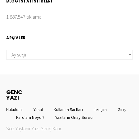
BLOG İSTATISTIKLERI
1.887.547 tıklama
ARŞIVLER
ARŞIVLER
GENC
YAZI
Hukuksal
Yasal
Kullanım Şartları
iletişim
Giriş
Parolam Neydi?
Yazıların Onay Süreci
Söz Yaşlanır Yazı Genç Kalır.