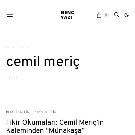
GENC
0
YAZI
POSTS BY TAG
cemil meriç
1 POST
BLOG TANITIM
HAYATA DAIR
Fikir Okumaları: Cemil Meriç’in
Kaleminden “Münakaşa”