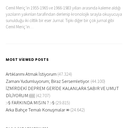
Cemil Meriç’in 1955-1965 ve 1966-1983 yılları arasında kaleme aldığı
yazıların yakınları tarafından derlenip kronolojik sırayla okuyucuya
sunulduğu iki ciltlik bir eser Jurnal. Tıpkı diğer bir çok jurnal gibi
Cemil Meriç’in…
MOST VIEWED POSTS
Artıklarımı Atmak İstiyorum
(47.324)
Zamanı Yudumluyorum; Biraz Sersemletiyor.
(44.100)
İZMİRDEKİ DEPREM GERİDE KALANLARA SABIR VE UMUT
DİLİYORUM:(((((
(42.707)
:-§ FARKINDA MISIN ? :-§
(29.815)
Arka Bahçe Temalı Konuşmalar ∞
(24.642)