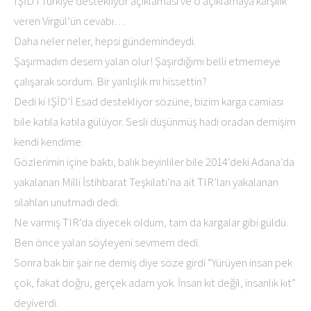
IŞİD’i Türkiye destekliyor açıklaması ve o açıklamaya karşılık
veren Virgül’ün cevabı…
Daha neler neler, hepsi gündemindeydi.
Şaşırmadım desem yalan olur! Şaşırdığımı belli etmemeye
çalışarak sordum. Bir yanlışlık mı hissettin?
Dedi ki IŞİD’İ Esad destekliyor sözüne, bizim karga camiası
bile katıla katıla gülüyor. Sesli düşünmüş hadi oradan demişim
kendi kendime.
Gözlerimin içine baktı, balık beyinliler bile 2014’deki Adana’da
yakalanan Milli İstihbarat Teşkilatı’na ait TIR’ları yakalanan
silahları unutmadı dedi.
Ne varmış TIR’da diyecek oldum, tam da kargalar gibi güldü.
Ben önce yalan söyleyeni sevmem dedi.
Sonra bak bir şair ne demiş diye söze girdi “Yürüyen insan pek
çok, fakat doğru, gerçek adam yok. İnsan kıt değil, insanlık kıt”
deyiverdi.