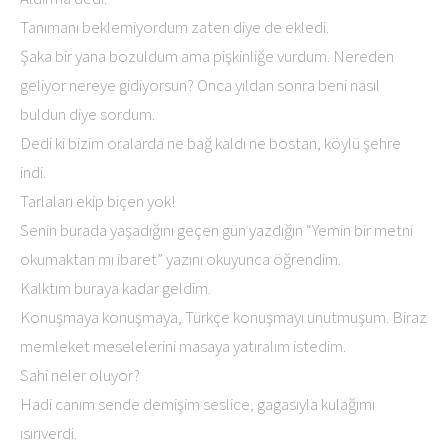
Tanımanı beklemiyordum zaten diye de ekledi.
Şaka bir yana bozuldum ama pişkinliğe vurdum. Nereden
geliyor nereye gidiyorsun? Onca yıldan sonra beni nasıl
buldun diye sordum.
Dedi ki bizim oralarda ne bağ kaldı ne bostan, köylü şehre
indi.
Tarlaları ekip biçen yok!
Senin burada yaşadığını geçen gün yazdığın “Yemin bir metni
okumaktan mı ibaret” yazını okuyunca öğrendim.
Kalktım buraya kadar geldim.
Konuşmaya konuşmaya, Türkçe konuşmayı unutmuşum. Biraz
memleket meselelerini masaya yatıralım istedim.
Sahi neler oluyor?
Hadi canım sende demişim seslice, gagasıyla kulağımı
ısırıverdi.