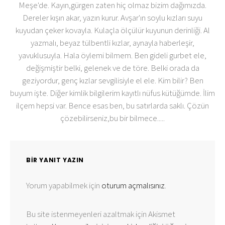
Meşe'de. Kayın,gürgen zaten hiç olmaz bizim dağımızda.
Dereler kışın akar, yazın kurur. Avşar'ın soylu kızları suyu
kuyudan çeker kovayla. Kulaçla ölçülür kuyunun derinliği. Al
yazmalı, beyaz tülbentli kızlar, aynayla haberleşir,
yavuklusuyla. Hala öylemi bilmem. Ben gideli gurbet ele,
değişmiştir belki, gelenek ve de töre. Belki orada da
geziyordur, genç kızlar sevgilisiyle el ele. Kim bilir? Ben
buyum işte. Diğer kimlik bilgilerim kayıtlı nüfus kütüğümde. İlim
ilçem hepsi var. Bence esas ben, bu satırlarda saklı. Çözün
çözebilirseniz,bu bir bilmece.....
BIR YANIT YAZIN
Yorum yapabilmek için
oturum açmalısınız
.
Bu site istenmeyenleri azaltmak için Akismet