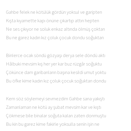
Gahbe felek ne kötülük gördün yoksul ve garipten
Kışta kıyamette kapı önüne çıkartıp attın hepten
Ne ses çıkıyor ne soluk enkaz altında ölmüş çoktan
Bu ne garez kadın kız çoluk çocuk dondu soğuktan
Binlerce ocak söndü gözyaşı derya sele döndü aktı
Hâlbuki mevsim kış her yer kar buz rüzgâr soğuktu
Çökünce dam garibanların başına kesildi umut yoktu
Bu öfke kime kadın kız çoluk çocuk soğuktan dondu
Kem söz söylemeyi sevmezdim Gahbe sana yakıştı
Zamanlaman ne kötü ay şubat mevsim kar ve kıştı
Çökmese bile binalar soğuta kalan zaten donmuştu
Bu kin bu garez kime fakirle yoksulla senin işin ne