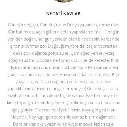
NECATİ KAVLAK
Güneşin doğuşu, Can Kuş'u nun Dünya'ya kanat çırpması ise,
Gün batımı da, açan güllerin solan yaprakları olmalı. Her gün
yeniden doğan, her gün yeniden ölen bir bedenin, kafesinde
çırpınıp durmak zor. Doğduğum yöre de, taşlar topraktan
daha çok. dağında gökyüzüne, Çam ağacı yerine, Ardıç
ağaçları uzanır. Gövdesi ne tomruk olur, ne de kereste. Kiriş
diye uzatamasın onu duvarın üstüne. Yanarken saman alevi
gibidir, köz bırakmaz geride. Büyürken fidanı su istemez. Kışın
yağan kar, ve Nisan yağmuru yeter yaşamasına. İğne
yapraklarının arasında olur gılikleri.(meyve) Önce yeşil, sonra
siyah. Acıdır tadı. İlaç olmaz hiç bir yaraya. İşte ben böyle bir
kıraç toprağın üzerinde yeşermiş, kökü kayaların altına uzana
ağaç gibiyim. Siz çınar da diyebilirsiniz, koyu gölgesi olan,
Meşe'de. Kayın,gürgen zaten hiç olmaz bizim dağımızda.
Dereler kışın akar, yazın kurur. Avşar'ın soylu kızları suyu