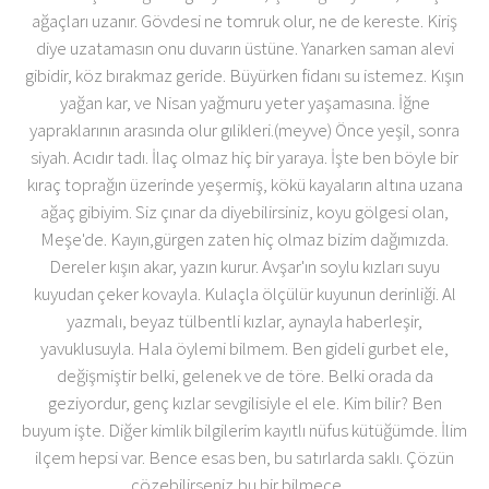
ağaçları uzanır. Gövdesi ne tomruk olur, ne de kereste. Kiriş
diye uzatamasın onu duvarın üstüne. Yanarken saman alevi
gibidir, köz bırakmaz geride. Büyürken fidanı su istemez. Kışın
yağan kar, ve Nisan yağmuru yeter yaşamasına. İğne
yapraklarının arasında olur gılikleri.(meyve) Önce yeşil, sonra
siyah. Acıdır tadı. İlaç olmaz hiç bir yaraya. İşte ben böyle bir
kıraç toprağın üzerinde yeşermiş, kökü kayaların altına uzana
ağaç gibiyim. Siz çınar da diyebilirsiniz, koyu gölgesi olan,
Meşe'de. Kayın,gürgen zaten hiç olmaz bizim dağımızda.
Dereler kışın akar, yazın kurur. Avşar'ın soylu kızları suyu
kuyudan çeker kovayla. Kulaçla ölçülür kuyunun derinliği. Al
yazmalı, beyaz tülbentli kızlar, aynayla haberleşir,
yavuklusuyla. Hala öylemi bilmem. Ben gideli gurbet ele,
değişmiştir belki, gelenek ve de töre. Belki orada da
geziyordur, genç kızlar sevgilisiyle el ele. Kim bilir? Ben
buyum işte. Diğer kimlik bilgilerim kayıtlı nüfus kütüğümde. İlim
ilçem hepsi var. Bence esas ben, bu satırlarda saklı. Çözün
çözebilirseniz,bu bir bilmece.....