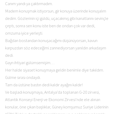
Canım yandı ya çaktırmadım.
Madem konuşmak istiyorsun, gir konuya üzerinde konuşalım
dedim. Gözlerinin içi güldü, uçacakmış gibi kanatlarını sevinçle
çırptı, sonra sen konu iste ben de ondan çok var dedi,
omzuma iyice yerleşti.
Bağdan bostandan konuşacağımı düşünüyorsan, kavun
karpuzdan söz edeceğimi zannediyorsan yanıldın arkadaşım
dedi.
Gayrı ihtiyari gülümsemişim…
Her halde siyaset konuşmaya geldin benimle diye takıldım.
Gülme sırası ondaydı.
Tam da üstüne bastın dedi kaldır ayağını kaldır!
Ve başladı konuşmaya, Antalya’da toplanan G-20 zirvesi,
Atlantik Konseyi Enerji ve Ekonomi Zirvesi’nde ele alınan
konular, öne çıkan başlıklar, Güney komşumuz Suriye Liderinin