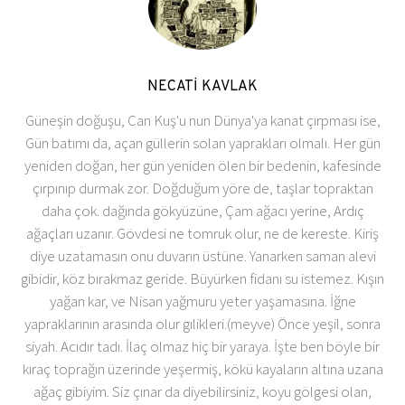
NECATİ KAVLAK
Güneşin doğuşu, Can Kuş'u nun Dünya'ya kanat çırpması ise,
Gün batımı da, açan güllerin solan yaprakları olmalı. Her gün
yeniden doğan, her gün yeniden ölen bir bedenin, kafesinde
çırpınıp durmak zor. Doğduğum yöre de, taşlar topraktan
daha çok. dağında gökyüzüne, Çam ağacı yerine, Ardıç
ağaçları uzanır. Gövdesi ne tomruk olur, ne de kereste. Kiriş
diye uzatamasın onu duvarın üstüne. Yanarken saman alevi
gibidir, köz bırakmaz geride. Büyürken fidanı su istemez. Kışın
yağan kar, ve Nisan yağmuru yeter yaşamasına. İğne
yapraklarının arasında olur gılikleri.(meyve) Önce yeşil, sonra
siyah. Acıdır tadı. İlaç olmaz hiç bir yaraya. İşte ben böyle bir
kıraç toprağın üzerinde yeşermiş, kökü kayaların altına uzana
ağaç gibiyim. Siz çınar da diyebilirsiniz, koyu gölgesi olan,