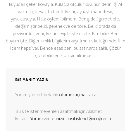
kuyudan çeker kovayla. Kulaçla ölçülür kuyunun derinliği. Al
yazmalı, beyaz tülbentli kızlar, aynayla haberleşir,
yavuklusuyla. Hala öylemi bilmem. Ben gideli gurbet ele,
değişmiştir belki, gelenek ve de töre. Belki orada da
geziyordur, genç kızlar sevgilisiyle el ele. Kim bilir? Ben
buyum işte. Diğer kimlik bilgilerim kayıtlı nüfus kütüğümde. İlim
ilçem hepsi var. Bence esas ben, bu satırlarda saklı. Çözün
çözebilirseniz,bu bir bilmece.....
BIR YANIT YAZIN
Yorum yapabilmek için
oturum açmalısınız
.
Bu site istenmeyenleri azaltmak için Akismet
kullanır.
Yorum verilerinizin nasıl işlendiğini öğrenin.