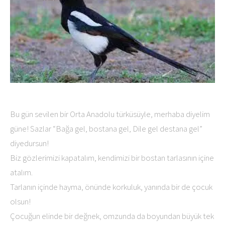
Bu gün sevilen bir Orta Anadolu türküsüyle, merhaba diyelim
güne! Sazlar “Bağa gel, bostana gel, Dile gel destana gel”
diyedursun!
Biz gözlerimizi kapatalım, kendimizi bir bostan tarlasının içine
atalım.
Tarlanın içinde hayma, önünde korkuluk, yanında bir de çocuk
olsun!
Çocuğun elinde bir değnek, omzunda da boyundan büyük tek