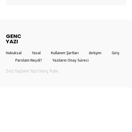
GENC
YAZI
Hukuksal
Yasal
Kullanım Şartları
iletişim
Giriş
Parolam Neydi?
Yazıların Onay Süreci
Söz Yaşlanır Yazı Genç Kalır.