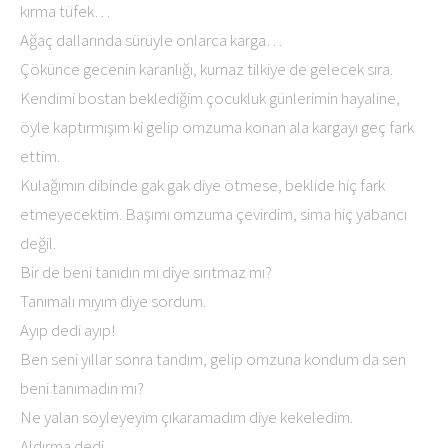
kırma tüfek…
Ağaç dallarında sürüyle onlarca karga…
Çökünce gecenin karanlığı, kurnaz tilkiye de gelecek sıra.
Kendimi bostan beklediğim çocukluk günlerimin hayaline,
öyle kaptırmışım ki gelip omzuma konan ala kargayı geç fark
ettim.
Kulağımın dibinde gak gak diye ötmese, beklide hiç fark
etmeyecektim. Başımı omzuma çevirdim, sima hiç yabancı
değil.
Bir de beni tanıdın mı diye sırıtmaz mı?
Tanımalı mıyım diye sordum.
Ayıp dedi ayıp!
Ben seni yıllar sonra tandım, gelip omzuna kondum da sen
beni tanımadın mı?
Ne yalan söyleyeyim çıkaramadım diye kekeledim.
Aldırma dedi.