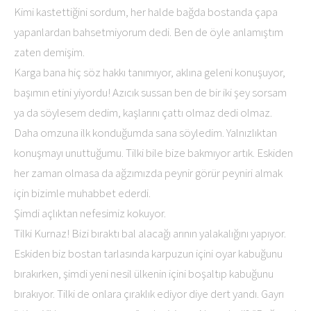
Kimi kastettiğini sordum, her halde bağda bostanda çapa
yapanlardan bahsetmiyorum dedi. Ben de öyle anlamıştım
zaten demişim.
Karga bana hiç söz hakkı tanımıyor, aklına geleni konuşuyor,
başımın etini yiyordu! Azıcık sussan ben de bir iki şey sorsam
ya da söylesem dedim, kaşlarını çattı olmaz dedi olmaz.
Daha omzuna ilk konduğumda sana söyledim. Yalnızlıktan
konuşmayı unuttuğumu. Tilki bile bize bakmıyor artık. Eskiden
her zaman olmasa da ağzımızda peynir görür peyniri almak
için bizimle muhabbet ederdi.
Şimdi açlıktan nefesimiz kokuyor.
Tilki Kurnaz! Bizi bıraktı bal alacağı arının yalakalığını yapıyor.
Eskiden biz bostan tarlasında karpuzun içini oyar kabuğunu
bırakırken, şimdi yeni nesil ülkenin içini boşaltıp kabuğunu
bırakıyor. Tilki de onlara çıraklık ediyor diye dert yandı. Gayrı