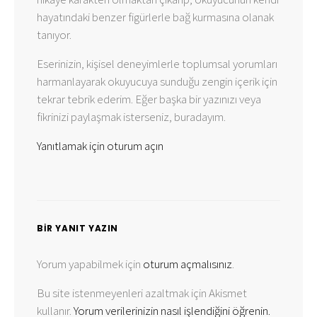
hayatındaki benzer figürlerle bağ kurmasına olanak
tanıyor.
Eserinizin, kişisel deneyimlerle toplumsal yorumları
harmanlayarak okuyucuya sunduğu zengin içerik için
tekrar tebrik ederim. Eğer başka bir yazınızı veya
fikrinizi paylaşmak isterseniz, buradayım. ️
Yanıtlamak için oturum açın
BIR YANIT YAZIN
Yorum yapabilmek için
oturum açmalısınız
.
Bu site istenmeyenleri azaltmak için Akismet
kullanır.
Yorum verilerinizin nasıl işlendiğini öğrenin.