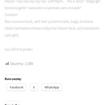
ihtiyari “Vay vay vay vay vay” çekmişim… Ne o dedi? “Bağa gel
bostana gelin” nakaratını söylemek sana mı kaldı?
Sustum!
Ben susunca kızdı, sert sert yüzüme baktı, bağa, bostana
hâsılı memlekete ihanet ediyorlar ihanet dedi, açtı kanatlarını
uçtu gitti.
Yazı 2014 Arşivden
Okunma :
1.065
Bunu paylaş:
Facebook
X
WhatsApp