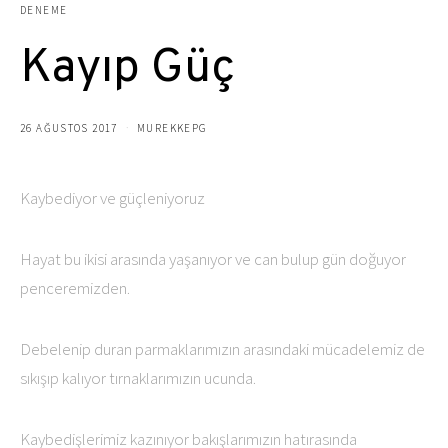
DENEME
Kayıp Güç
26 AĞUSTOS 2017
MUREKKEPG
Kaybediyor ve güçleniyoruz
Hayat bu ikisi arasında yaşanıyor ve can bulup gün doğuyor
penceremizden.
Debelenip duran parmaklarımızın arasındaki mücadelemiz de
sıkışıp kalıyor tırnaklarımızın ucunda.
Kaybedişlerimiz kazınıyor bakışlarımızın hatırasında