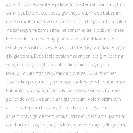
ayrıldığımda teyzemlere gideceğini söylemişti, sanırım gitmiş
olmalıydı. Ev oldukça sessiz görünüyordu. Yinede babamın
evde olma ihtimalini göze alarak odalara bir göz attım usulca.
Pis sarhoşun ne zaman işte, ne zaman evde olduğunu kimse
bilemezdi. Kafasına estiği gibi hareket etmek konusunda
oldukça iyi sayılırdı. Neyse ki şimdilik her şey tam da istediğim
gibi gidiyordu. Evde fazla oyalanmadan yeni aldığım kitabımı
sırt çantama yerleştirerek ablamın yanına doğru yola
koyuldum. Allahtan çok uzak değildi bize. Bu yüzden her
fırsatta kitap okumak için onun yanına koşuyordum. Annem ve
babam(en çok babam) buna karşı gelse de yine de ben gizli
gizli evden kaçıp onun yanına gidiyordum. Ablam bizim evin
ardındaki tepenin biraz aşağısında kalıyordu. Babam ve
annem oraya gitmemem konusunda beni defalarca uyarsalar
da – hatta bir kaç kez bu yüzden babamdan dayak bile yedim-