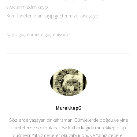
avuclarımizdan kayıp
Kum taneleri olan kayıp güçlerimize kavuşuyor
Kayıp güçlerimizle güçleniyoruz….
MurekkepG
Sözlerde yaşayan bir kahraman. Cümlelerde doğdu ve yine
cümlelerde son bulacak Bir kalbin kağıda mürekkep olup
düşmesi. Yalnız geceler okuyabilir onu ve Yalnız geceler