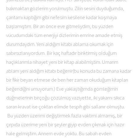
bakmaktan gözlerim yorulmuştu. Zilin sesini duyduğumda,
çantamı kaptığım gibi nefesim kesilene kadar koşmaya
başlamıştım. Bir an önce eve gitmeliydim, bu yüzden
vücudumdaki tüm enerjiyi dizlerimin emrine amade etmiş
durumdaydım. Yeni aldığım kitabı ablama okumak için
sabırsızlanıyordum. Bir kaç haftadır biriktirmiş olduğum
haçlıklarımla nihayet yeni bir kitap alabilmiştim. Umarım
ablam yeni aldığım kitabı beğenir(bu konuda bu zamana kadar
bir fikir beyan etmese de ben her zaman okuduğum kitapları
beğendiğini umuyorum.) Eve yaklaştığımda gömleğimin
düğmelerinin birçoğu çözülmüş vaziyette, iki yakamı sıkıca
saran kravat ise çoktan elimde tespih gibi sallanır olmuştu.
Bu yüzden üzerimi değiştirmek fazla vaktimi almamış, bir
çırpıda üzerime yeni bir şeyler giyip evden çıkmak için hazır
hale gelmiştim. Annem evde yoktu. Bu sabah evden