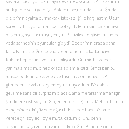
sayfaları çeviriyor, okumaya devam ediyordum. Ama sanırım
artık gitme vakti gelmişti. Ablamın başucundan kalktığımda
dizlerimin ayakta durmaktaki isteksizliği ile karşılaştım. Uzun
süredir oturuyor olmamdan dolayı dizlerim karıncalanmaya
başlamış, ayaklarım uyuşmuştu. Bu fiziksel değişim ruhumdaki
veda sahnesinin oyuncuları gibiydi. Bedenimin orada daha
fazla kalma isteğine cevap verememem ne kadar acıydı.
Ruhum hep onunlaydı, bunu biliyordu. Onu hiç bir zaman
yanıma almadım, o hep orada ablamla kaldı. Şimdi ben bu
ruhsuz bedeni isteksizce eve taşımak zorundaydım. A,
gitmeden az kalsın söylemeyi unutuyordum. Bir dahaki
gelişime sana bir sürprizim olacak, ama meraklanmaman için
şimdiden söyleyeyim. Geçenlerde komşumuz Mehmet amca
bahçesindeki küçük çam ağacı fidesinden bana bir tane
vereceğini söyledi, öyle mutlu oldum ki. Onu senin
başucundaki şu güllerin yanına dikeceğim. Bundan sonra