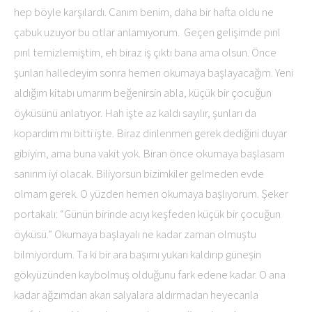
hep böyle karşılardı. Canım benim, daha bir hafta oldu ne
çabuk uzuyor bu otlar anlamıyorum. Geçen gelişimde pırıl
pırıl temizlemiştim, eh biraz iş çıktı bana ama olsun. Önce
şunları halledeyim sonra hemen okumaya başlayacağım. Yeni
aldığım kitabı umarım beğenirsin abla, küçük bir çocuğun
öyküsünü anlatıyor. Hah işte az kaldı sayılır, şunları da
kopardım mı bitti işte. Biraz dinlenmen gerek dediğini duyar
gibiyim, ama buna vakit yok. Biran önce okumaya başlasam
sanırım iyi olacak. Biliyorsun bizimkiler gelmeden evde
olmam gerek. O yüzden hemen okumaya başlıyorum. Şeker
portakalı: “Günün birinde acıyı keşfeden küçük bir çocuğun
öyküsü.” Okumaya başlayalı ne kadar zaman olmuştu
bilmiyordum. Ta ki bir ara başımı yukarı kaldırıp güneşin
gökyüzünden kaybolmuş olduğunu fark edene kadar. O ana
kadar ağzımdan akan salyalara aldırmadan heyecanla