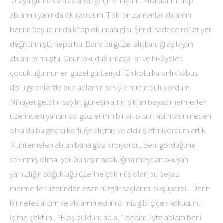
oraya gitmekten asla vazgeçmemiştim. Kitaplarımı hep
ablamın yanında okuyordum. Tıpkı bir zamanlar ablamın
benim başucumda kitap okuması gibi. Şimdi sadece roller yer
değiştirmişti, hepsi bu. Bana bu güzel alışkanlığı aşılayan
ablam olmuştu. Onun okuduğu masallar ve hikâyeler
çocukluğumun en güzel günleriydi. En kötü karanlık kâbus
dolu gecelerde bile ablamın sesiyle huzur buluyordum.
Nihayet geldim sayılır, güneşin altın ışıkları beyaz mermerler
üzerindeki yansıması gözlerimin bir an olsun kısılmasını neden
olsa da bu geçici körlüğe alışmış ve aldırış etmiyordum artık.
Muhtemelen ablan bana göz kırpıyordu, beni gördüğüne
sevinmiş olmalıydı. Güneşin sıcaklığına meydan okuyan
yalnızlığın soğukluğu üzerine çökmüş olan bu beyaz
mermerler üzerinden esen rüzgâr saçlarımı okşuyordu. Derin
bir nefes aldım ve ablamın evinin o mis gibi çiçek kokusunu
içime çektim , “Hoş buldum abla, ” dedim. İşte ablam beni