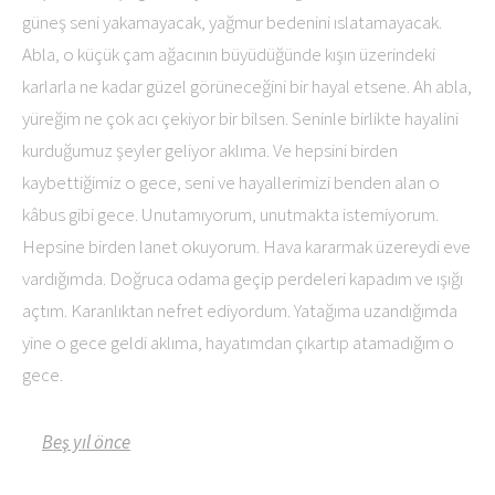
güneş seni yakamayacak, yağmur bedenini ıslatamayacak.
Abla, o küçük çam ağacının büyüdüğünde kışın üzerindeki
karlarla ne kadar güzel görüneceğini bir hayal etsene. Ah abla,
yüreğim ne çok acı çekiyor bir bilsen. Seninle birlikte hayalini
kurduğumuz şeyler geliyor aklıma. Ve hepsini birden
kaybettiğimiz o gece, seni ve hayallerimizi benden alan o
kâbus gibi gece. Unutamıyorum, unutmakta istemiyorum.
Hepsine birden lanet okuyorum. Hava kararmak üzereydi eve
vardığımda. Doğruca odama geçip perdeleri kapadım ve ışığı
açtım. Karanlıktan nefret ediyordum. Yatağıma uzandığımda
yine o gece geldi aklıma, hayatımdan çıkartıp atamadığım o
gece.
Beş yıl önce