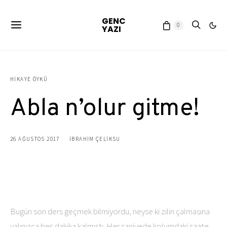
GENC
0
YAZI
HIKAYE ÖYKÜ
Abla n’olur gitme!
26 AĞUSTOS 2017
IBRAHIM ÇELIKSU
Bugün son ders geçmek bilmiyordu, neyse ki zilin çalmasına
yalınızca beş dakika kalmıştı. Her saniyede kolumdaki saate