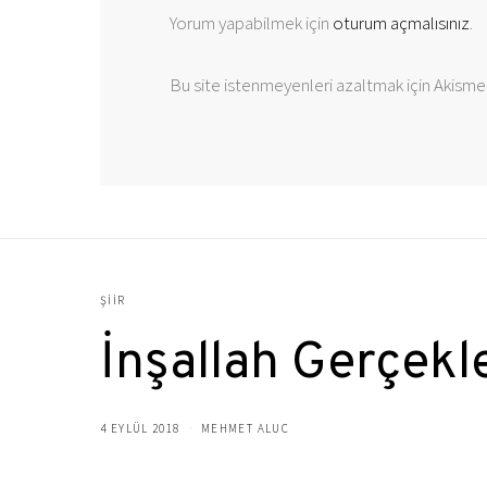
Yorum yapabilmek için
oturum açmalısınız
.
Bu site istenmeyenleri azaltmak için Akismet
ŞIIR
İnşallah Gerçekl
4 EYLÜL 2018
MEHMET ALUC