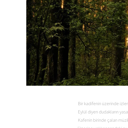
Bir kadifenin üzerinde izler 
Eylül diyen dudakların yasak
Kafenin birinde çalan müzik 