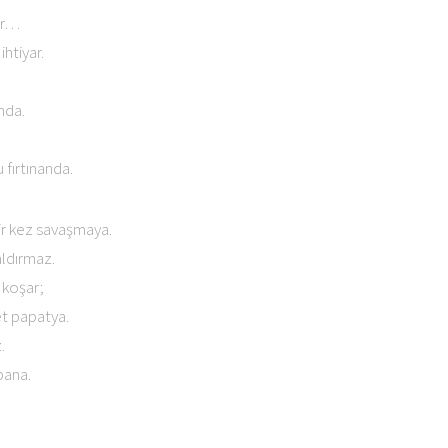
ar…
htiyar.
nda.
 fırtınanda.
r kez savaşmaya.
ldırmaz.
 koşar;
et papatya.
.
bana.