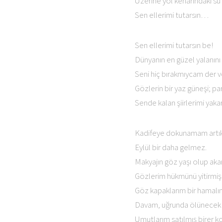
Üzerine yol kenarındaki su bi
Sen ellerimi tutarsın…
Sen ellerimi tutarsın be!
Dünyanın en güzel yalanını 
Seni hiç bırakmıycam der v
Gözlerin bir yaz güneşi; par
Sende kalan şiirlerimi yakar
Kadifeye dokunamam artık
Eylül bir daha gelmez.
Makyajın göz yaşı olup ak
Gözlerim hükmünü yitirmiş 
Göz kapaklarım bir hamalın
Davam, uğrunda ölünecek b
Umutlarım satılmış birer k