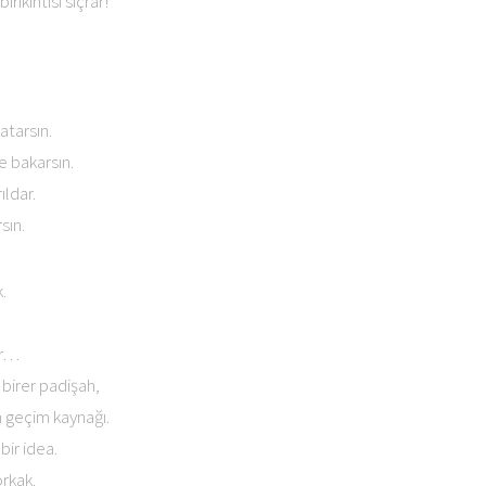
rikintisi sıçrar!
atarsın.
e bakarsın.
ıldar.
sın.
.
ar…
birer padişah,
 geçim kaynağı.
ir idea.
orkak.