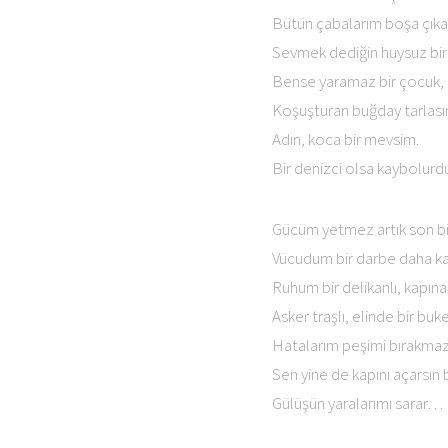
Bütün çabalarım boşa çık
Sevmek dediğin huysuz bir i
Bense yaramaz bir çocuk,
Koşuşturan buğday tarlası
Adın, koca bir mevsim.
Bir denizci olsa kaybolurdu
Gücüm yetmez artık son bi
Vücudum bir darbe daha ka
Ruhum bir delikanlı, kapına
Asker traşlı, elinde bir buk
Hatalarım peşimi bırakmaz
Sen yine de kapını açarsın 
Gülüşün yaralarımı sarar…