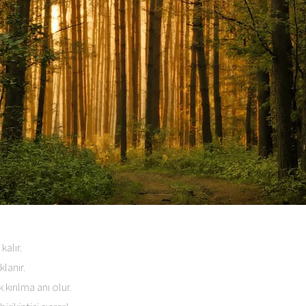
kalır.
lanır.
kırılma anı olur.