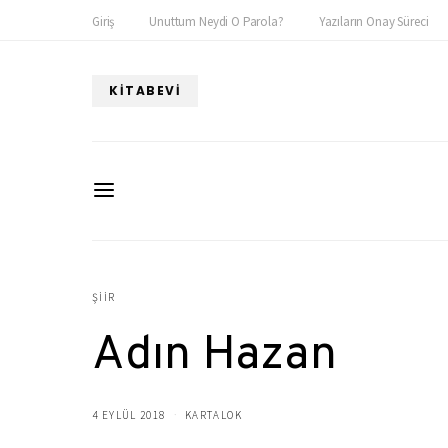
Giriş
Unuttum Neydi O Parola?
Yazıların Onay Süreci
KITABEVI
ŞIIR
Adın Hazan
4 EYLÜL 2018
KARTALOK