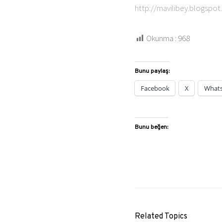
http://mavilibey.blogspo
Okunma :
968
Bunu paylaş:
Facebook
X
What
Bunu beğen:
Related Topics