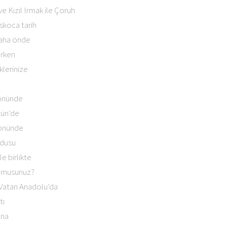
e Kızıl Irmak ile Çoruh
oskoca tarih
daha önde
arken
klerinize
n önünde
tün’de
 önünde
rdusu
e birlikte
or musunuz?
 Vatan Anadolu’da
tı
ına