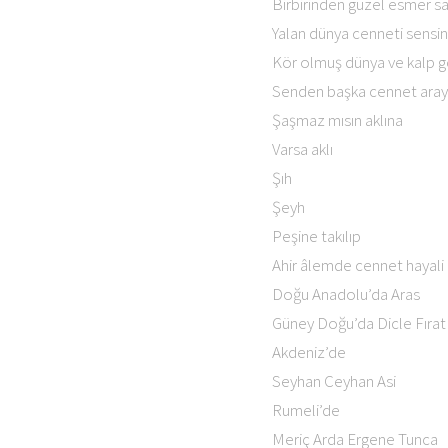
Birbirinden güzel esmer sar
Yalan dünya cenneti sensi
Kör olmuş dünya ve kalp 
Senden başka cennet araya
Şaşmaz mısın aklına
Varsa aklı
Şıh
Şeyh
Peşine takılıp
Ahir âlemde cennet hayali 
Doğu Anadolu’da Aras
Güney Doğu’da Dicle Fırat
Akdeniz’de
Seyhan Ceyhan Asi
Rumeli’de
Meriç Arda Ergene Tunca