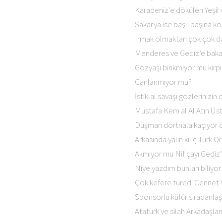
Karadeniz’e dökülen Yeşil v
Sakarya ise başlı başına k
Irmak olmaktan çok çok 
Menderes ve Gediz’e bak
Gözyaşı birikmiyor mu kirpi
Canlanmıyor mu?
İstiklal savaşı gözlerinizi
Mustafa Kem al Al Atın Üs
Düşman dörtnala kaçıyor
Arkasında yalın kılıç Türk O
Akmıyor mu Nif çayı Gediz’l
Niye yazdım bunları biliy
Çok kefere türedi Cennet
Sponsorlu küfür sıradanlaş
Atatürk ve silah Arkadaşlar