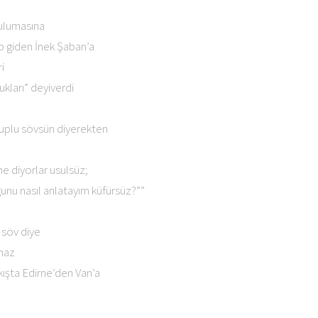
 ulumasına
 giden İnek Şaban’a
i
kları” deyiverdi
uplu sövsün diyerekten
me diyorlar usulsüz;
unu nasıl anlatayım küfürsüz?””
 söv diye
maz
 kışta Edirne’den Van’a