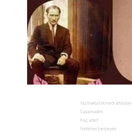
Yazmakla bitmedi altından 
Sayamadım
Kaç adet
Nehirleri besleyen