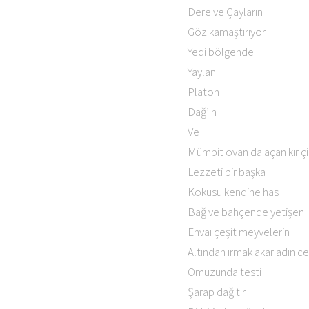
Dere ve Çayların
Göz kamaştırıyor
Yedi bölgende
Yaylan
Platon
Dağ’ın
Ve
Mümbit ovan da açan kır çi
Lezzeti bir başka
Kokusu kendine has
Bağ ve bahçende yetişen
Envaı çeşit meyvelerin
Altından ırmak akar adın c
Omuzunda testi
Şarap dağıtır