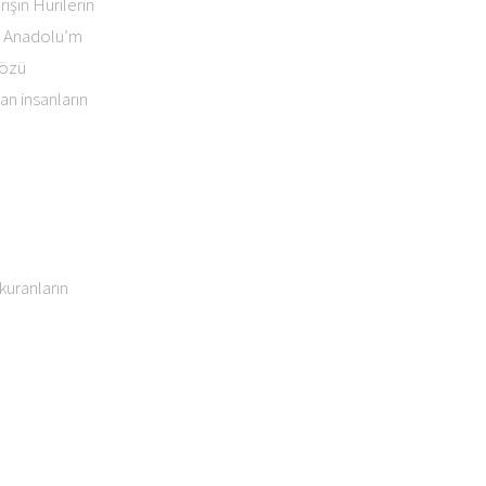
ışın Hurilerin
n Anadolu’m
gözü
n insanların
kuranların