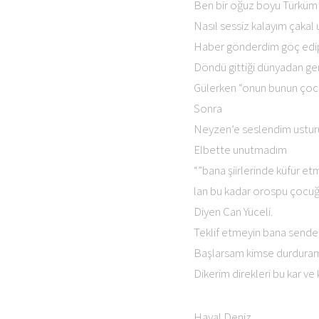
Ben bir oğuz boyu Türküm
Nasıl sessiz kalayım çakal
Haber gönderdim göç edip
Döndü gittiği dünyadan ger
Gülerken “onun bunun çocu
Sonra
Neyzen’e seslendim ustur
Elbette unutmadım
“”bana şiirlerinde küfür et
lan bu kadar orospu çocuğ
Diyen Can Yüceli.
Teklif etmeyin bana sende
Başlarsam kimse durdura
Dikerim direkleri bu kar ve
Hayal Deniz