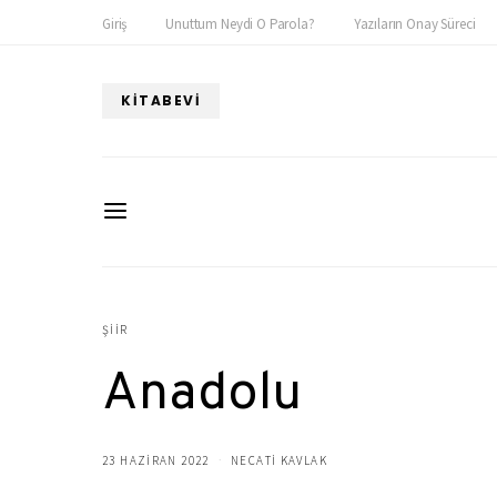
Giriş
Unuttum Neydi O Parola?
Yazıların Onay Süreci
KITABEVI
ŞIIR
Anadolu
23 HAZIRAN 2022
NECATİ KAVLAK