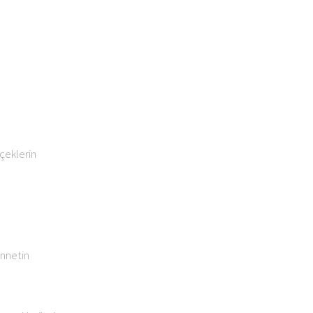
çeklerin
ennetin