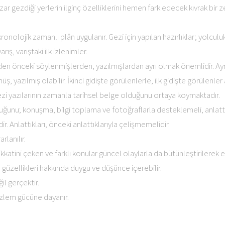
 Yazar gezdiği yerlerin ilginç özelliklerini hemen fark edecek kıvrak bir 
onolojik zamanlı plân uygulanır. Gezi için yapılan hazırlıklar; yolculu
arış, varıştaki ilk izlenimler.
den önceki söylenmişlerden, yazılmışlardan ayrı olmak önemlidir. Ay
ş, yazılmış olabilir. İkinci gidişte görülenlerle, ilk gidişte görülenler 
zi yazılarının zamanla tarihsel belge olduğunu ortaya koymaktadır.
luğunu; konuşma, bilgi toplama ve fotoğraflarla desteklemeli, anlattık
. Anlattıkları, önceki anlattıklarıyla çelişmemelidir.
rlanılır.
kkatini çeken ve farklı konular güncel olaylarla da bütünleştirilerek ed
n güzellikleri hakkında duygu ve düşünce içerebilir.
il gerçektir.
gözlem gücüne dayanır.