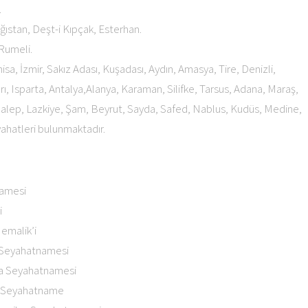
.
ağıstan, Deşt-i Kıpçak, Esterhan.
, Rumeli.
isa, İzmir, Sakız Adası, Kuşadası, Aydın, Amasya, Tire, Denizli,
, Isparta, Antalya,Alanya, Karaman, Silifke, Tarsus, Adana, Maraş,
 Halep, Lazkiye, Şam, Beyrut, Sayda, Safed, Nablus, Kudüs, Medine,
yahatleri bulunmaktadır.
namesi
i
Memalik’i
 Seyahatnamesi
pa Seyahatnamesi
u Seyahatname