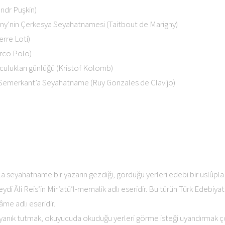
ndr Puşkin)
ny’nin Çerkesya Seyahatnamesi (Taitbout de Marigny)
rre Loti)
arco Polo)
olculukları günlüğü (Kristof Kolomb)
 Semerkant’a Seyahatname (Ruy Gonzales de Clavijo)
la seyahatname bir yazarın gezdiği, gördüğü yerleri edebi bir üslûpla a
ydi Âli Reis’in Mir’atü’l-memalik adlı eseridir. Bu türün Türk Edebiyat
me adlı eseridir.
i uyanık tutmak, okuyucuda okuduğu yerleri görme isteği uyandırmak ço