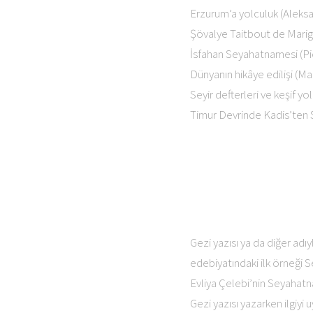
Erzurum’a yolculuk (Aleksa
Şövalye Taitbout de Marig
İsfahan Seyahatnamesi (Pie
Dünyanın hikâye edilişi (M
Seyir defterleri ve keşif y
Timur Devrinde Kadis’ten
Gezi yazısı ya da diğer adıy
edebiyatındaki ilk örneği Se
Evliya Çelebi’nin Seyahatnâ
Gezi yazısı yazarken ilgiy