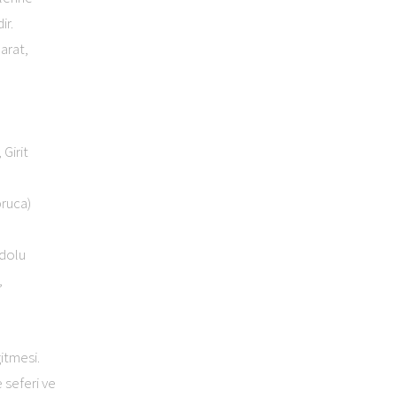
ir.
arat,
Girit
bruca)
adolu
,
itmesi.
 seferi ve