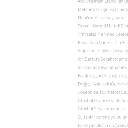
Abdurrahman Efendi’nin B
Mehmed Hurşid Paşa’nın 
Nabi’nin Hicaz Seyahatna
Şirvanlı Ahmed Hamdi Efe
Yirmisekiz Mehmed Çelebi
Reşat Nuri Güntekin’ in An
Arap/Fars[değiştir | kaynağı
İbn Battuta Seyahatnames
İbn Fazlan Seyahatnamesi
Batı[değiştir | kaynağı değiş
Doğuya Yolculuk (Gerard d
Joseph de Tournefort Se
İstanbul (Edmondo de Ami
İstanbul Seyahatnamesi (
Sultanlar kentine yolculu
Bir oryantalistin doğu sey