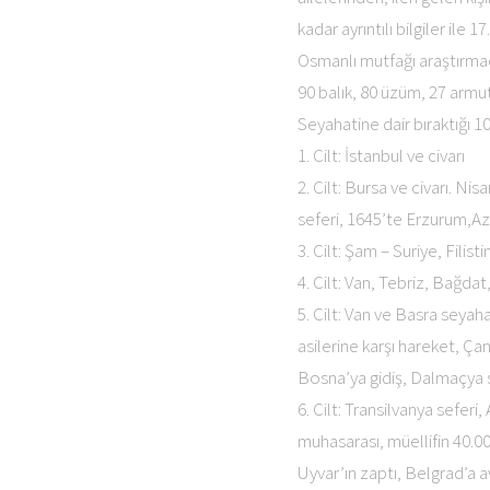
kadar ayrıntılı bilgiler ile 
Osmanlı mutfağı araştırmac
90 balık, 80 üzüm, 27 armu
Seyahatine dair bıraktığı 1
1. Cilt: İstanbul ve civarı
2. Cilt: Bursa ve civarı. N
seferi, 1645’te Erzurum,A
3. Cilt: Şam – Suriye, Fili
4. Cilt: Van, Tebriz, Bağda
5. Cilt: Van ve Basra seyah
asilerine karşı hareket, Ça
Bosna’ya gidiş, Dalmaçya s
6. Cilt: Transilvanya seferi
muhasarası, müellifin 40.0
Uyvar’ın zaptı, Belgrad’a 