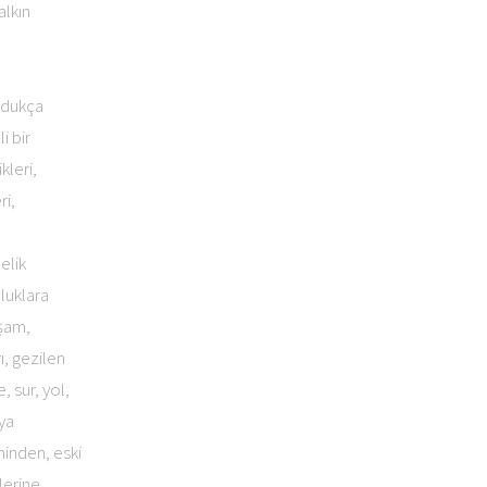
alkın
ldukça
i bir
kleri,
ri,
elik
uluklara
uşam,
ı, gezilen
 sur, yol,
eya
minden, eski
lerine