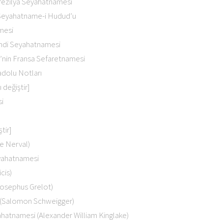
rezilya Seyahatnamesi
Seyahatname-i Hudud’u
mesi
ndi Seyahatnamesi
’nin Fransa Sefaretnamesi
adolu Notları
 değiştir]
i
tir]
e Nerval)
yahatnamesi
cis)
Josephus Grelot)
k (Salomon Schweigger)
ahatnamesi (Alexander William Kinglake)