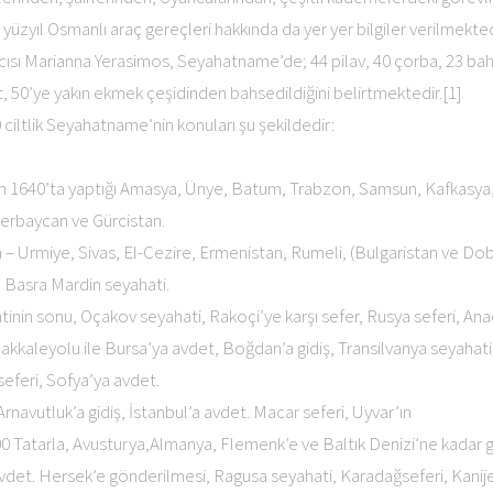
17. yüzyıl Osmanlı araç gereçleri hakkında da yer yer bilgiler verilmekted
ısı Marianna Yerasimos, Seyahatname’de; 44 pilav, 40 çorba, 23 bah
t, 50’ye yakın ekmek çeşidinden bahsedildiğini belirtmektedir.[1]
0 ciltlik Seyahatname’nin konuları şu şekildedir:
isan 1640’ta yaptığı Amasya, Ünye, Batum, Trabzon, Samsun, Kafkasya, 
zerbaycan ve Gürcistan.
stin – Urmiye, Sivas, El-Cezire, Ermenistan, Rumeli, (Bulgaristan ve Do
t, Basra Mardin seyahati.
atinin sonu, Oçakov seyahati, Rakoçi’ye karşı sefer, Rusya seferi, An
nakkaleyolu ile Bursa’ya avdet, Boğdan’a gidiş, Transilvanya seyahati
eferi, Sofya’ya avdet.
, Arnavutluk’a gidiş, İstanbul’a avdet. Macar seferi, Uyvar’ın
00 Tatarla, Avusturya,Almanya, Flemenk’e ve Baltık Denizi’ne kadar g
avdet. Hersek’e gönderilmesi, Ragusa seyahati, Karadağseferi, Kanije