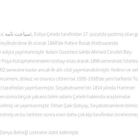
SEYAHATNAME: (Osmanlıca: سياحت نامه), Evliya Çelebi tarafından 17. yüzyılda yazılmış ol
ur. Seyâhatnâme ilk olarak 1848’de Kahire Bulak Matbaasında
i adıyla yayımlanmıştır. İkdam Gazetesi sahibi Ahmed Cevdet Bey
v Paşa Kütüphanesindeki nüshayı esas alarak 1896 senesinde İstanbu
 senesine kadar ancak ilk altı cildi yayımlanabilmiştir. Yedinci ve sek
 Encümeni, dokuz ve onuncu ciltleri ise 1935-1938’de yeni harflerle Tü
ti tarafından yayımlanmıştır. Seyahatname’nin 1814 yılında Hammer
n sonra birçok yabancı bilim adamı Çelebi hakkında araştırmalar
vrilmiş ve yayımlanmıştır. Orhan Şaik Gökyay, Seyahatnamenin birinci 
evirmiş ve bu tarihten sonra eser daha çok kişi tarafından incelenme
ya Belleği Listesine dahil edilmiştir.