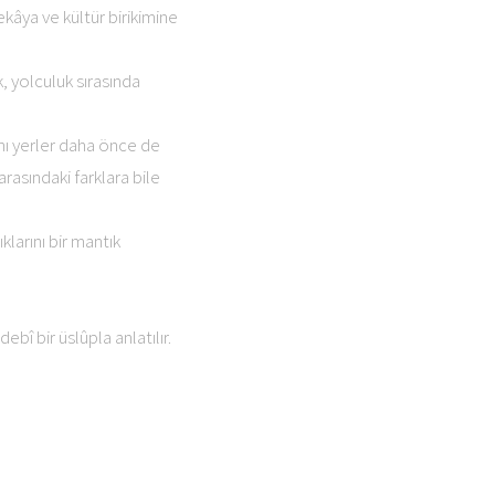
zekâya ve kültür birikimine
k, yolculuk sırasında
nı yerler daha önce de
arasındaki farklara bile
larını bir mantık
ebî bir üslûpla anlatılır.