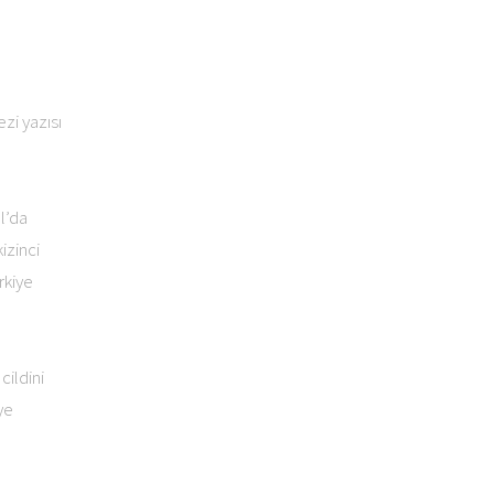
an gezi yazısı
l’da
izinci
rkiye
cildini
ye