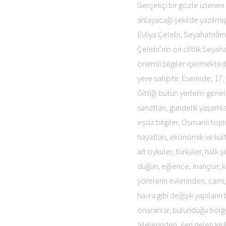
Gerçekçi bir gözle izlenen 
anlayacağı şekilde yazılmış
Evliya Çelebi, Seyahatnâme
Çelebi’nin on ciltlik Sey
önemli bilgiler içermektedi
yere sahiptir. Eserinde; 17
Gittiği bütün yerlerin genel 
sanatları, gündelik yaşamlar
eşsiz bilgiler, Osmanlı top
hayatları, ekonomik ve kültü
ait öyküler, türküler, halk ş
düğün, eğlence, inançlar, k
yörelerin evlerinden, cami,
havra gibi değişik yapıların 
onaranlar, bulunduğu bölgel
ailelerinden, ileri gelen k