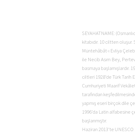
kitabıdır. 10 ciltten oluş
Müntehâbât-ı Evliya Çeleb
ile Necib Asım Bey, Perte
basmaya başlamışlardır. 1902
ciltleri 1928’de Türk Tarih
Cumhuriyeti Maarif Vekâle
tarafından keşfedilmesinde
yapmış eseri birçok dile çe
1996’da Latin alfabesine ç
başlanmıştır.
Haziran 2013’te UNESCO Dün