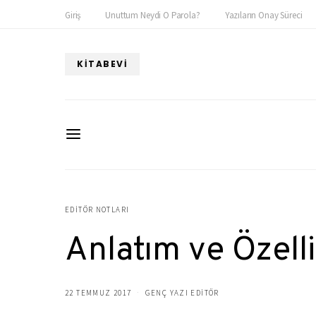
Giriş
Unuttum Neydi O Parola?
Yazıların Onay Süreci
KITABEVI
EDITÖR NOTLARI
Anlatım ve Özel
22 TEMMUZ 2017
GENÇ YAZI EDITÖR