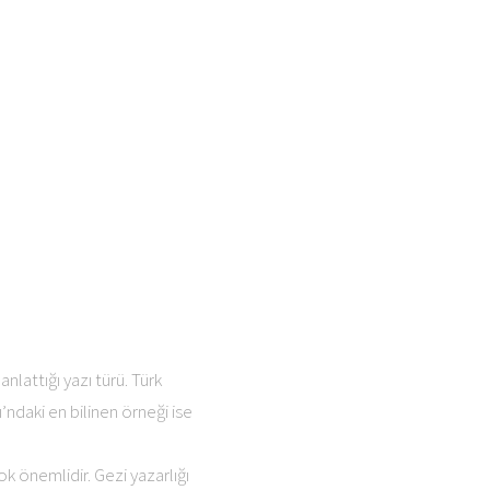
nlattığı yazı türü. Türk
ı’ndaki en bilinen örneği ise
k önemlidir. Gezi yazarlığı