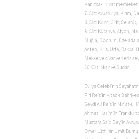
Kanizsa-Hırvat memleketi
7. Cilt: Avusturya, Kırım, D
8. Cilt: Kırım, Girit, Selanik
9. Cilt: Kütahya, Afyon, Man
Muğla, Bodrum, Ege adaları
Antep, Kilis, Urfa, Rakka,
Mekke ve civar yerlerin se
10. Cilt: Mısır ve Sudan.
Evliya Çelebi’nin Seyahat
Piri Reis’in Kitab-ı Bahriyes
Seydi Ali Reis’in Mir’at-ül 
Ahmet Haşim’in Frankfurt
Mustafa Said Bey’in Avru
Ömer Lütfi’nin Ümit Burn