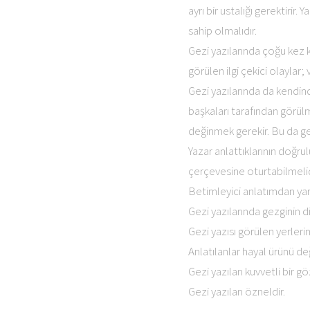
ayrı bir ustalığı gerektirir.
sahip olmalıdır.
Gezi yazılarında çoğu kez kr
görülen ilgi çekici olaylar; v
Gezi yazılarında da kendin
başkaları tarafından görülmü
değinmek gerekir. Bu da ge
Yazar anlattıklarının doğru
çerçevesine oturtabilmelidir
Betimleyici anlatımdan yara
Gezi yazılarında gezginin di
Gezi yazısı görülen yerleri
Anlatılanlar hayal ürünü değ
Gezi yazıları kuvvetli bir 
Gezi yazıları özneldir.