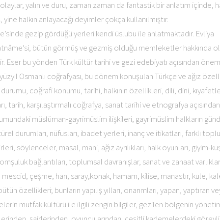
olaylar, yalın ve duru, zaman zaman da fantastik bir anlatım içinde, h
, yine halkın anlayacağı deyimler çokça kullanılmıştır.
’sinde gezip gördüğü yerleri kendi üslubu ile anlatmaktadır. Evliya
ahatnâme’si, bütün görmüş ve gezmiş olduğu memleketler hakkında o
r. Eser bu yönden Türk kültür tarihi ve gezi edebiyatı açısından öneml
. yüzyıl Osmanlı coğrafyası, bu dönem konuşulan Türkçe ve ağız özelli
durumu, coğrafi konumu, tarihi, halkının özellikleri, dili, dini, kıyafetle
ı, tarih, karşılaştırmalı coğrafya, sanat tarihi ve etnografya açısından
lumundaki müslüman-gayrimüslim ilişkileri, gayrimüslim halkların günd
rel durumları, nüfusları, ibadet yerleri, inanç ve itikatları, farklı topl
iirleri, söylenceler, masal, mani, ağız ayrılıkları, halk oyunları, giyim-k
omşuluk bağlantıları, toplumsal davranışlar, sanat ve zanaat varlıklar
 mescid, çeşme, han, saray,konak, hamam, kilise, manastır, kule, kale,
bütün özellikleri; bunların yapılış yılları, onarımları, yapan, yaptıran v
erin mutfak kültürü ile ilgili zengin bilgiler, gezilen bölgenin yöneti
işilerinden, şairlerinden, oyuncularından, çeşitli kademelerdeki görevli