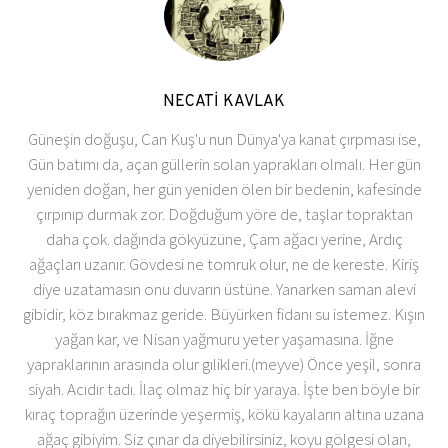
NECATİ KAVLAK
Güneşin doğuşu, Can Kuş'u nun Dünya'ya kanat çırpması ise,
Gün batımı da, açan güllerin solan yaprakları olmalı. Her gün
yeniden doğan, her gün yeniden ölen bir bedenin, kafesinde
çırpınıp durmak zor. Doğduğum yöre de, taşlar topraktan
daha çok. dağında gökyüzüne, Çam ağacı yerine, Ardıç
ağaçları uzanır. Gövdesi ne tomruk olur, ne de kereste. Kiriş
diye uzatamasın onu duvarın üstüne. Yanarken saman alevi
gibidir, köz bırakmaz geride. Büyürken fidanı su istemez. Kışın
yağan kar, ve Nisan yağmuru yeter yaşamasına. İğne
yapraklarının arasında olur gılikleri.(meyve) Önce yeşil, sonra
siyah. Acıdır tadı. İlaç olmaz hiç bir yaraya. İşte ben böyle bir
kıraç toprağın üzerinde yeşermiş, kökü kayaların altına uzana
ağaç gibiyim. Siz çınar da diyebilirsiniz, koyu gölgesi olan,