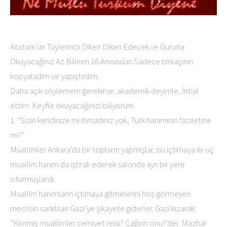
Atatürk’ün Tüylerinizi Diken Diken Edecek ve Gururla
Okuyacağınız Az Bilinen 16 Anısından Sadece birkaçının
kopyaladım ve yapıştırdım.
Daha açık söylemem gerekirse; akademik deyimle, İntial
ettim. Keyfle okuyacağınızı biliyorum.
1. ”Sizin kendinize mi itimadınız yok, Türk hanımının faziletine
mi?”
Muallimler Ankara’da bir toplantı yapmışlar, bu içtimaya iki-üç
muallim hanım da iştirak ederek salonda ayrı bir yere
oturmuşlardı.
Muallim hanımların içtimaya gitmelerini hoş görmeyen
meclisin sarıklıları Gazi’ye şikayete giderler. Gazi kızarak:
”Kimmiş muallimler cemiyet reisi? Çağırın onu!”der. Mazhar