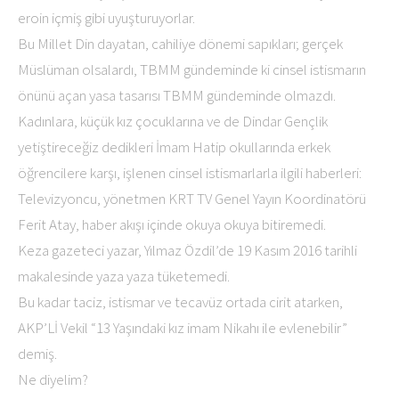
eroin içmiş gibi uyuşturuyorlar.
Bu Millet Din dayatan, cahiliye dönemi sapıkları; gerçek
Müslüman olsalardı, TBMM gündeminde ki cinsel istismarın
önünü açan yasa tasarısı TBMM gündeminde olmazdı.
Kadınlara, küçük kız çocuklarına ve de Dindar Gençlik
yetiştireceğiz dedikleri İmam Hatip okullarında erkek
öğrencilere karşı, işlenen cinsel istismarlarla ilgili haberleri:
Televizyoncu, yönetmen KRT TV Genel Yayın Koordinatörü
Ferit Atay, haber akışı içinde okuya okuya bitiremedi.
Keza gazeteci yazar, Yılmaz Özdil’de 19 Kasım 2016 tarihli
makalesinde yaza yaza tüketemedi.
Bu kadar taciz, istismar ve tecavüz ortada cirit atarken,
AKP’Lİ Vekil “13 Yaşındaki kız imam Nikahı ile evlenebilir”
demiş.
Ne diyelim?