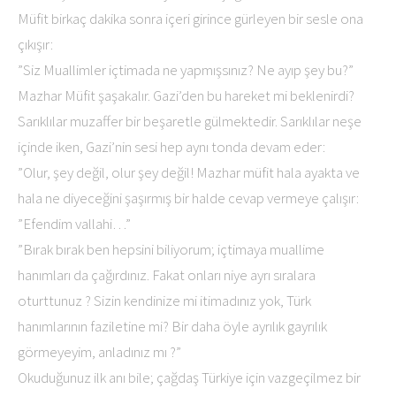
Müfit birkaç dakika sonra içeri girince gürleyen bir sesle ona
çıkışır:
”Siz Muallimler içtimada ne yapmışsınız? Ne ayıp şey bu?”
Mazhar Müfit şaşakalır. Gazi’den bu hareket mi beklenirdi?
Sarıklılar muzaffer bir beşaretle gülmektedir. Sarıklılar neşe
içinde iken, Gazi’nin sesi hep aynı tonda devam eder:
”Olur, şey değil, olur şey değil! Mazhar müfit hala ayakta ve
hala ne diyeceğini şaşırmış bir halde cevap vermeye çalışır:
”Efendim vallahi…”
”Bırak bırak ben hepsini biliyorum; içtimaya muallime
hanımları da çağırdınız. Fakat onları niye ayrı sıralara
oturttunuz ? Sizin kendinize mi itimadınız yok, Türk
hanımlarının faziletine mi? Bir daha öyle ayrılık gayrılık
görmeyeyim, anladınız mı ?”
Okuduğunuz ilk anı bile; çağdaş Türkiye için vazgeçilmez bir