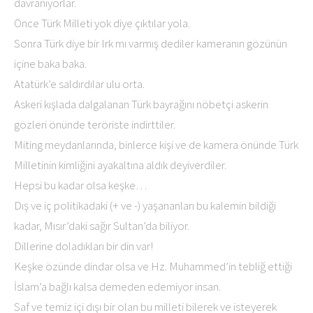
davranıyorlar.
Önce Türk Milleti yok diye çıktılar yola.
Sonra Türk diye bir Irk mı varmış dediler kameranın gözünün
içine baka baka.
Atatürk’e saldırdılar ulu orta.
Askeri kışlada dalgalanan Türk bayrağını nöbetçi askerin
gözleri önünde teröriste indirttiler.
Miting meydanlarında, binlerce kişi ve de kamera önünde Türk
Milletinin kimliğini ayakaltına aldık deyiverdiler.
Hepsi bu kadar olsa keşke…
Dış ve iç politikadaki (+ ve -) yaşananları bu kalemin bildiği
kadar, Mısır’daki sağır Sultan’da biliyor.
Dillerine doladıkları bir din var!
Keşke özünde dindar olsa ve Hz. Muhammed’in tebliğ ettiği
İslam’a bağlı kalsa demeden edemiyor insan.
Saf ve temiz içi dışı bir olan bu milleti bilerek ve isteyerek