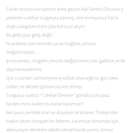
Saldırı sonucu korsanların eline geçen Aşk Gemisi Discovery
yelkenini cahiliye rüzgarıyla şişirmiş, sınır komşumuz İran’a
doğru dalgalara bata çıka hızla yol alıyor.
Bu gidiş iyiye gidiş değil!
Ya yelkenin ipini kesmeli ya da rüzgârın yönünü
değiştirmeliyiz…
İpi kesemez, rüzgârın yönünü değiştiremezsek, gaflete yenik
düşmek kaderimiz.
İşte o zaman cumhuriyete eyvallah diyeceğimiz gün yakın.
Gaflet ve delalet gözümüzü kör etmiş!
Sorgusuz sualsiz “Cahiliye Devrine” gönüllü yolcuyuz.
Neden mi bu kalem bu kadar karamsar?
Aklı şuuru yerinde olan ve düşünen bir insanın; Türkiye’den
başka vatanı olmayan bir âdemin, karamsar olmaması için,
aklını peynir ekmekle sabah kahvaltısında yemiş olması