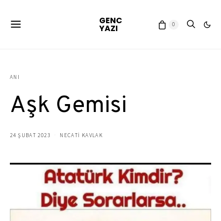
GENC
0
YAZI
ANI
Aşk Gemisi
24 ŞUBAT 2023
NECATİ KAVLAK