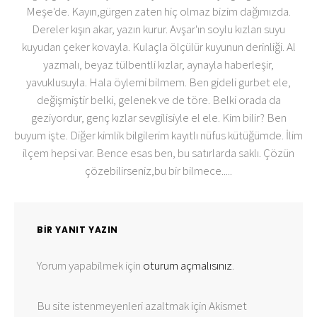
Meşe'de. Kayın,gürgen zaten hiç olmaz bizim dağımızda.
Dereler kışın akar, yazın kurur. Avşar'ın soylu kızları suyu
kuyudan çeker kovayla. Kulaçla ölçülür kuyunun derinliği. Al
yazmalı, beyaz tülbentli kızlar, aynayla haberleşir,
yavuklusuyla. Hala öylemi bilmem. Ben gideli gurbet ele,
değişmiştir belki, gelenek ve de töre. Belki orada da
geziyordur, genç kızlar sevgilisiyle el ele. Kim bilir? Ben
buyum işte. Diğer kimlik bilgilerim kayıtlı nüfus kütüğümde. İlim
ilçem hepsi var. Bence esas ben, bu satırlarda saklı. Çözün
çözebilirseniz,bu bir bilmece.....
BIR YANIT YAZIN
Yorum yapabilmek için
oturum açmalısınız
.
Bu site istenmeyenleri azaltmak için Akismet