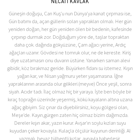
NECATİ KAVLAK
Güneşin doğuşu, Can Kuş'u nun Dünya'ya kanat çırpması ise,
Gün batımı da, açan güllerin solan yaprakları olmalı. Her gün
yeniden doğan, her gün yeniden ölen bir bedenin, kafesinde
çırpınıp durmak zor. Doğduğum yöre de, taşlar topraktan
daha çok. dağında gökyüzüne, Çam ağacı yerine, Ardıç
ağaçları uzanır. Gövdesi ne tomruk olur, ne de kereste. Kiriş
diye uzatamasın onu duvarın üstüne. Yanarken saman alevi
gibidir, köz bırakmaz geride. Büyürken fidanı su istemez. Kışın
yağan kar, ve Nisan yağmuru yeter yaşamasına. İğne
yapraklarının arasında olur gılikleri.(meyve) Önce yeşil, sonra
siyah. Acıdır tadı. İlaç olmaz hiç bir yaraya. İşte ben böyle bir
kıraç toprağın üzerinde yeşermiş, kökü kayaların altına uzana
ağaç gibiyim. Siz çınar da diyebilirsiniz, koyu gölgesi olan,
Meşe'de. Kayın,gürgen zaten hiç olmaz bizim dağımızda.
Dereler kışın akar, yazın kurur. Avşar'ın soylu kızları suyu
kuyudan çeker kovayla. Kulaçla ölçülür kuyunun derinliği. Al
yazmalı, beyaz tülbentli kızlar, aynayla haberleşir,