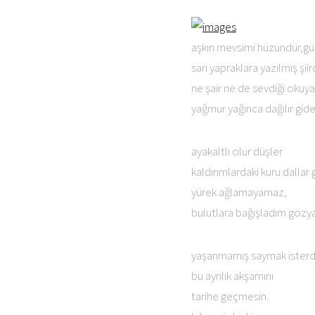
aşkın mevsimi hüzündür,g
sarı yapraklara yazılmış şiird
ne şair ne de sevdiği okuyab
yağmur yağınca dağılır gide
ayakaltlı olur düşler
kaldırımlardaki kuru dallar gib
yürek ağlamayamaz,
bulutlara bağışladım gözya
yaşanmamış saymak ister
bu ayrılık akşamını
tarihe geçmesin.