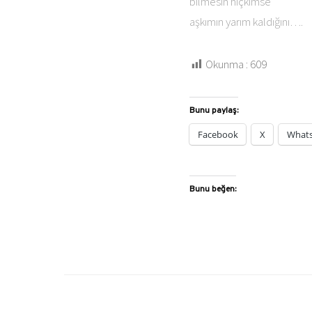
bilmesin hiçkimse
aşkımın yarım kaldığını….
Okunma :
609
Bunu paylaş:
Facebook
X
What
Bunu beğen: