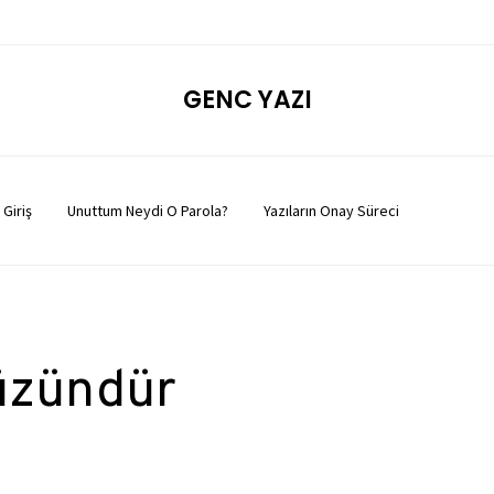
GENC YAZI
Giriş
Unuttum Neydi O Parola?
Yazıların Onay Süreci
üzündür