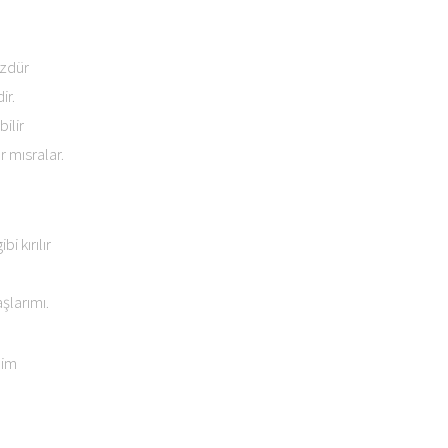
üzdür
ir.
ilir
r mısralar.
i kırılır
şlarımı.
dim