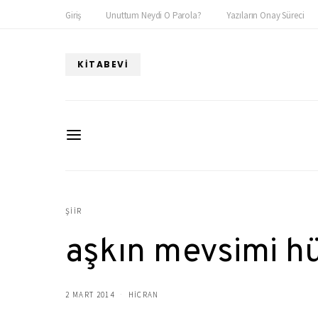
Giriş
Unuttum Neydi O Parola?
Yazıların Onay Süreci
KITABEVI
ŞIIR
aşkın mevsimi h
2 MART 2014
HICRAN