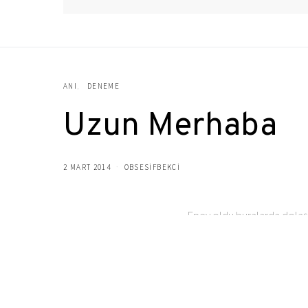
ANI
DENEME
Uzun Merhaba
2 MART 2014
OBSESIFBEKCI
Epey oldu buralarda dol
Bu ara benim müdür ile birl
Biraz geçmişe gidesim var.