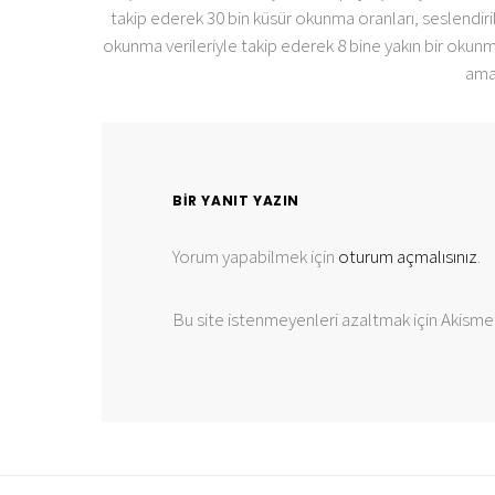
takip ederek 30 bin küsür okunma oranları, seslendir
okunma verileriyle takip ederek 8 bine yakın bir okunm
ama
BIR YANIT YAZIN
Yorum yapabilmek için
oturum açmalısınız
.
Bu site istenmeyenleri azaltmak için Akismet