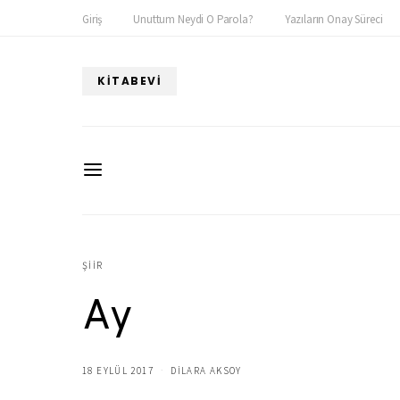
Giriş
Unuttum Neydi O Parola?
Yazıların Onay Süreci
KITABEVI
ŞIIR
Ay
18 EYLÜL 2017
DILARA AKSOY