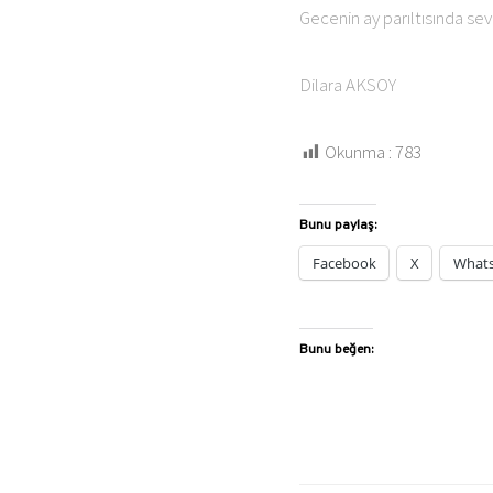
Gecenin ay parıltısında 
Dilara AKSOY
Okunma :
783
Bunu paylaş:
Facebook
X
What
Bunu beğen: