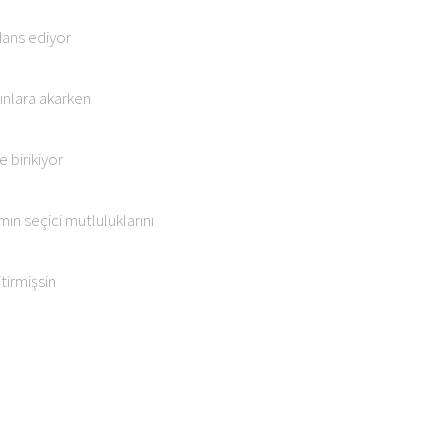
dans ediyor
ınlara akarken
 birikiyor
n seçici mutluluklarını
tirmişsin