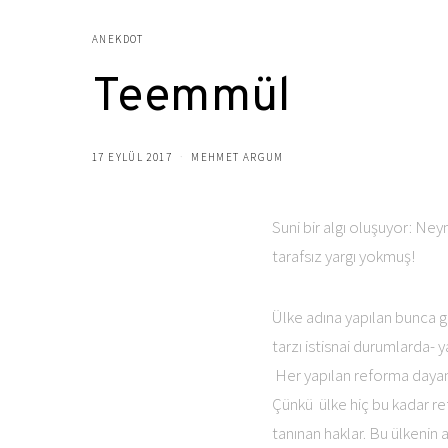
ANEKDOT
Teemmül
17 EYLÜL 2017
MEHMET ARGUM
Suni bir algı oluşuyor: N
tarafsız yargı yokmuş!
Ülke adına yapılan bunca gü
tarzı istisnai durumlarda- 
Her yapılan reforma dayana
Çünkü ülke hiç bu kadar r
tanınan haklar. Bu ülkenin