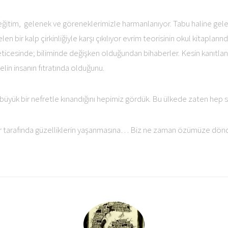
ğitim, gelenek ve göreneklerimizle harmanlanıyor. Tabu haline gelen;
 bir kalp çirkinliğiyle karşı çıkılıyor evrim teorisinin okul kitapların
ticesinde; biliminde değişken olduğundan bihaberler. Kesin kanıtlanan
lin insanın fıtratında olduğunu.
büyük bir nefretle kınandığını hepimiz gördük. Bu ülkede zaten hep 
her tarafında güzelliklerin yaşanmasına… Biz ne zaman özümüze dö