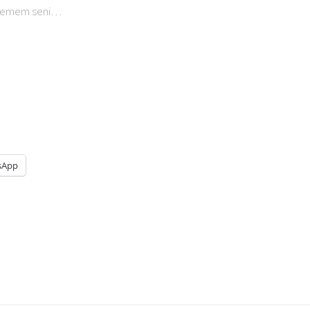
sevemem seni…
sApp