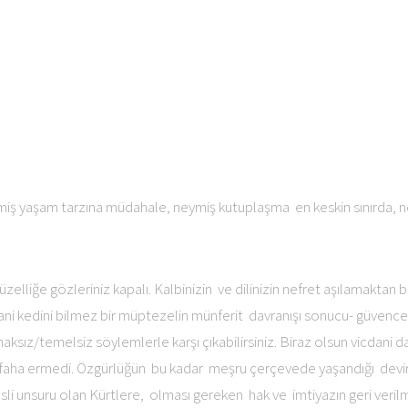
eymiş yaşam tarzına müdahale, neymiş kutuplaşma en keskin sınırda, 
zelliğe gözleriniz kapalı. Kalbinizin ve dilinizin nefret aşılamaktan b
yani kedini bilmez bir müptezelin münferit davranışı sonucu- güvence 
ksız/temelsiz söylemlerle karşı çıkabilirsiniz. Biraz olsun vicdani 
efaha ermedi. Özgürlüğün bu kadar meşru çerçevede yaşandığı devir 
 asli unsuru olan Kürtlere, olması gereken hak ve imtiyazın geri veri