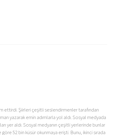
 ettirdi. Şiirleri çeşitli seslendirmenler tarafından
ir roman yazarak emin adımlarla yol aldı. Sosyal medyada
ı yer aldı. Sosyal medyanın çeşitli yerlerinde bunlar
göre 52 bin küsür okunmaya erişti. Bunu, ikinci sırada