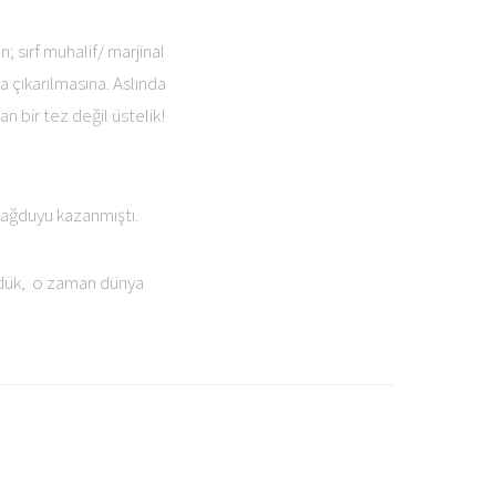
 sırf muhalif/ marjinal
da çıkarılmasına. Aslında
 bir tez değil üstelik!
sağduyu kazanmıştı.
ndük, o zaman dünya