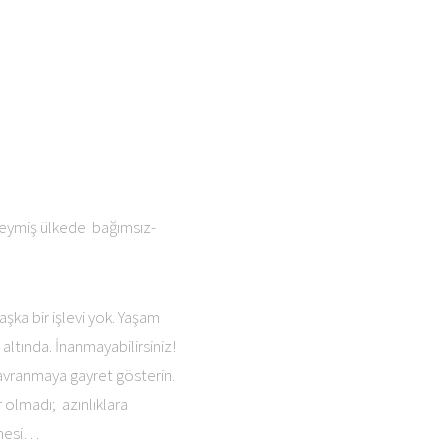
neymiş ülkede bağımsız-
aşka bir işlevi yok. Yaşam
altında. İnanmayabilirsiniz!
davranmaya gayret gösterin.
olmadı; azınlıklara
lmesi…