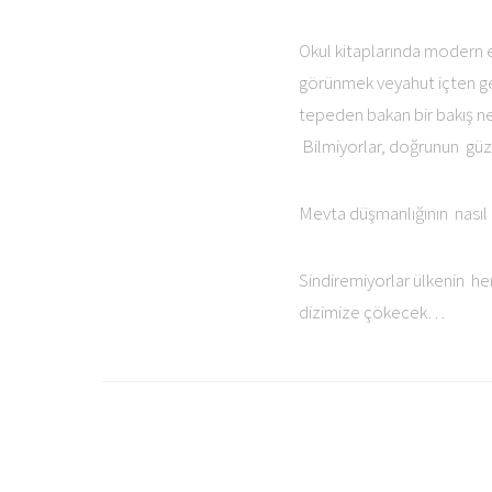
Okul kitaplarında modern e
görünmek veyahut içten gelen
tepeden bakan bir bakış ne
Bilmiyorlar, doğrunun güze
Mevta düşmanlığının nasıl 
Sindiremiyorlar ülkenin 
dizimize çökecek…