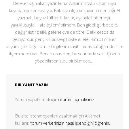
Dereler kışın akar, yazın kurur. Avşar'ın soylu kızları suyu
kuyudan çeker kovayla. Kulaçla ölçülür kuyunun derinliği. Al
yazmalı, beyaz tülbentli kızlar, aynayla haberleşir,
yavuklusuyla. Hala öylemi bilmem. Ben gideli gurbet ele,
değişmiştir belki, gelenek ve de töre. Belki orada da
geziyordur, genç kızlar sevgilisiyle el ele. Kim bilir? Ben
buyum işte. Diğer kimlik bilgilerim kayıtlı nüfus kütüğümde. İlim
ilçem hepsi var. Bence esas ben, bu satırlarda saklı. Çözün
çözebilirseniz,bu bir bilmece.....
BIR YANIT YAZIN
Yorum yapabilmek için
oturum açmalısınız
.
Bu site istenmeyenleri azaltmak için Akismet
kullanır.
Yorum verilerinizin nasıl işlendiğini öğrenin.