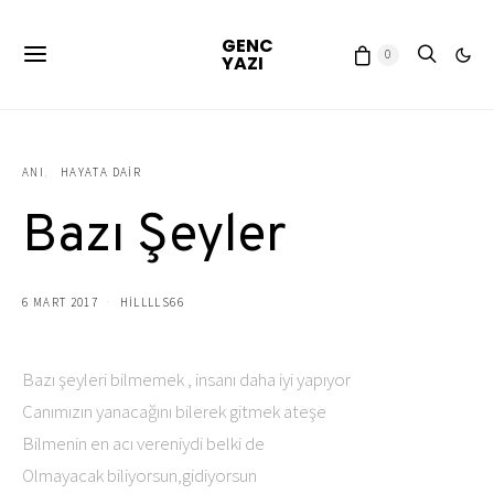
GENC
0
YAZI
ANI
HAYATA DAIR
Bazı Şeyler
6 MART 2017
HILLLLS66
Bazı şeyleri bilmemek , insanı daha iyi yapıyor
Canımızın yanacağını bilerek gitmek ateşe
Bilmenin en acı vereniydi belki de
Olmayacak biliyorsun,gidiyorsun