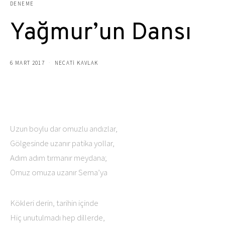
DENEME
Yağmur’un Dansı
6 MART 2017
NECATİ KAVLAK
Uzun boylu dar omuzlu andızlar,
Gölgesinde uzanır patika yollar,
Adım adım tırmanır meydana;
Omuz omuza uzanır Sema’ya
Kökleri derin, tarihin içinde
Hiç unutulmadı hep dillerde,