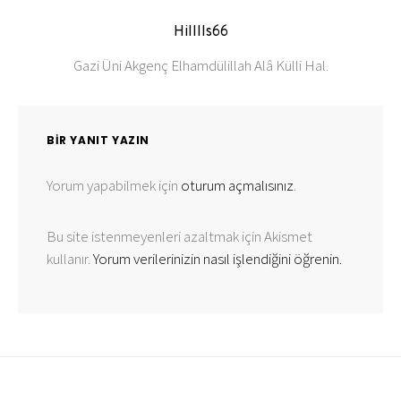
Hilllls66
Gazi Üni Akgenç Elhamdülillah Alâ Külli Hal.
BIR YANIT YAZIN
Yorum yapabilmek için
oturum açmalısınız
.
Bu site istenmeyenleri azaltmak için Akismet
kullanır.
Yorum verilerinizin nasıl işlendiğini öğrenin.