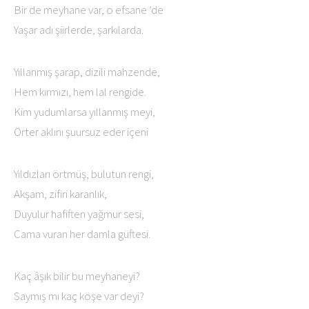
Bir de meyhane var, o efsane ’de
Yaşar adı şiirlerde, şarkılarda.
Yıllanmış şarap, dizili mahzende,
Hem kırmızı, hem lal rengide.
Kim yudumlarsa yıllanmış meyi,
Örter aklını şuursuz eder içeni
Yıldızları örtmüş, bulutun rengi,
Akşam, zifiri karanlık,
Duyulur hafiften yağmur sesi,
Cama vuran her damla güftesi.
Kaç âşık bilir bu meyhaneyi?
Saymış mı kaç köşe var deyi?