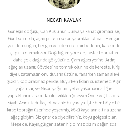
NECATİ KAVLAK
Güneşin doğuşu, Can Kuş'u nun Dünya'ya kanat çırpması ise,
Gün batımı da, açan güllerin solan yaprakları olmalı. Her gün
yeniden doğan, her gün yeniden ölen bir bedenin, kafesinde
çırpınıp durmak zor. Doğduğum yöre de, taşlar topraktan
daha çok. dağında gökyüzüne, Çam ağacı yerine, Ardıç
ağaçları uzanır. Gövdesi ne tomruk olur, ne de kereste. Kiriş
diye uzatamasın onu duvarın üstüne. Yanarken saman alevi
gibidir, köz bırakmaz geride. Büyürken fidanı su istemez. Kışın
yağan kar, ve Nisan yağmuru yeter yaşamasına. İğne
yapraklarının arasında olur gılikleri.(meyve) Önce yeşil, sonra
siyah. Acıdır tadı. İlaç olmaz hiç bir yaraya. İşte ben böyle bir
kıraç toprağın üzerinde yeşermiş, kökü kayaların altına uzana
ağaç gibiyim. Siz çınar da diyebilirsiniz, koyu gölgesi olan,
Meşe'de. Kayın,gürgen zaten hiç olmaz bizim dağımızda.