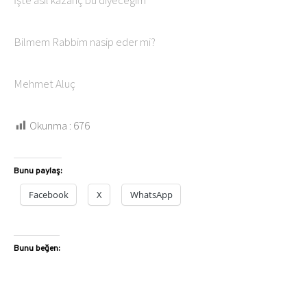
İşte asıl kazanç bu diyeceğim
Bilmem Rabbim nasip eder mi?
Mehmet Aluç
Okunma :
676
Bunu paylaş:
Facebook
X
WhatsApp
Bunu beğen: