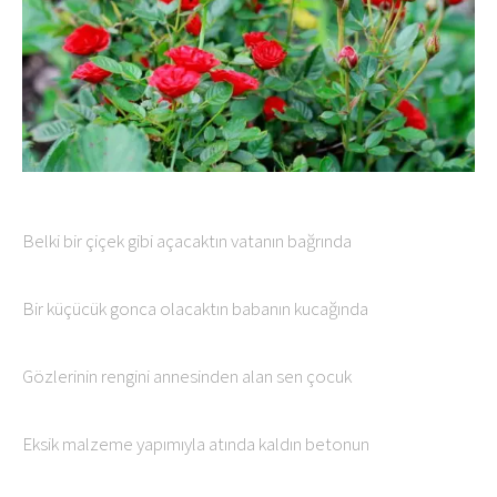
Belki bir çiçek gibi açacaktın vatanın bağrında
Bir küçücük gonca olacaktın babanın kucağında
Gözlerinin rengini annesinden alan sen çocuk
Eksik malzeme yapımıyla atında kaldın betonun