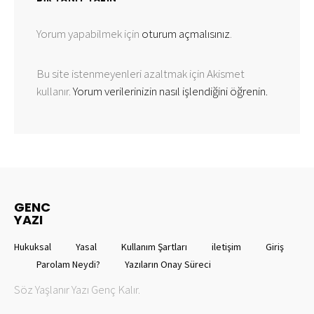
Yorum yapabilmek için
oturum açmalısınız
.
Bu site istenmeyenleri azaltmak için Akismet
kullanır.
Yorum verilerinizin nasıl işlendiğini öğrenin.
GENC
YAZI
Hukuksal
Yasal
Kullanım Şartları
iletişim
Giriş
Parolam Neydi?
Yazıların Onay Süreci
Söz Yaşlanır Yazı Genç Kalır.