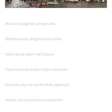
Mevla’m dizginler azmışın atını
Birbirine katar zenginin katını yatını
Yalan dünya yalan mal boşuna
Deprem kendi söyler böyle anlatımını
Kulunda suçu var içinde eksik yapımıyla
Kırdılar işte böyle kolumu kanadımı