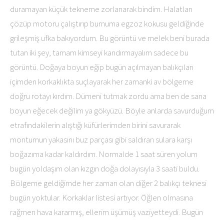
duramayan küçük tekneme zorlanarak bindim. Halatları
çözüp motoru çalıştırıp burnuma egzoz kokusu geldiğinde
grileşmiş ufka bakıyordum. Bu görüntü ve melek beni burada
tutan iki şey, tamam kimseyi kandırmayalım sadece bu
görüntü. Doğaya boyun eğip bugün açılmayan balıkçıları
içimden korkaklıkta suçlayarak her zamanki av bölgeme
doğru rotayı kırdım. Dümeni tutmak zordu ama ben de sana
boyun eğecek değilim ya gökyüzü. Böyle anlarda savurduğum
etrafındakilerin alıştığı küfürlerimden birini savurarak
montumun yakasını buz parçası gibi saldıran sulara karşı
boğazıma kadar kaldırdım. Normalde 1 saat süren yolum
bugün yoldaşım olan kızgın doğa dolayısıyla 3 saati buldu.
Bölgeme geldiğimde her zaman olan diğer 2 balıkçı teknesi
bugün yoktular. Korkaklar listesi artıyor. Öğlen olmasına
rağmen hava kararmış, ellerim üşümüş vaziyetteydi. Bugün