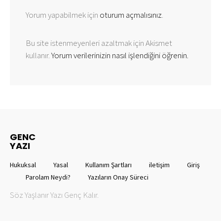
Yorum yapabilmek için
oturum açmalısınız
.
Bu site istenmeyenleri azaltmak için Akismet
kullanır.
Yorum verilerinizin nasıl işlendiğini öğrenin.
GENC
YAZI
Hukuksal
Yasal
Kullanım Şartları
iletişim
Giriş
Parolam Neydi?
Yazıların Onay Süreci
Söz Yaşlanır Yazı Genç Kalır.