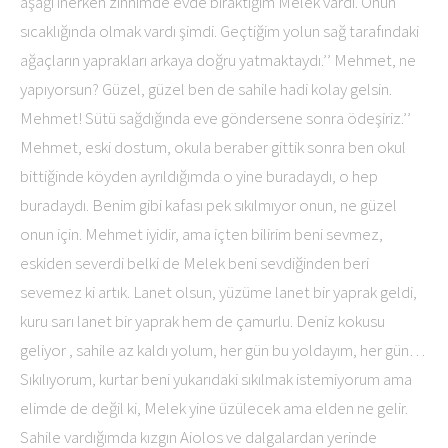
aşağı inerken zihnimde evde bıraktığım Melek vardı. Onun
sıcaklığında olmak vardı şimdi. Geçtiğim yolun sağ tarafındaki
ağaçların yaprakları arkaya doğru yatmaktaydı.’’ Mehmet, ne
yapıyorsun? Güzel, güzel ben de sahile hadi kolay gelsin.
Mehmet! Sütü sağdığında eve göndersene sonra ödeşiriz.’’
Mehmet, eski dostum, okula beraber gittik sonra ben okul
bittiğinde köyden ayrıldığımda o yine buradaydı, o hep
buradaydı. Benim gibi kafası pek sıkılmıyor onun, ne güzel
onun için. Mehmet iyidir, ama içten bilirim beni sevmez,
eskiden severdi belki de Melek beni sevdiğinden beri
sevemez ki artık. Lanet olsun, yüzüme lanet bir yaprak geldi,
kuru sarı lanet bir yaprak hem de çamurlu. Deniz kokusu
geliyor , sahile az kaldı yolum, her gün bu yoldayım, her gün…
Sıkılıyorum, kurtar beni yukarıdaki sıkılmak istemiyorum ama
elimde de değil ki, Melek yine üzülecek ama elden ne gelir.
Sahile vardığımda kızgın Aiolos ve dalgalardan yerinde