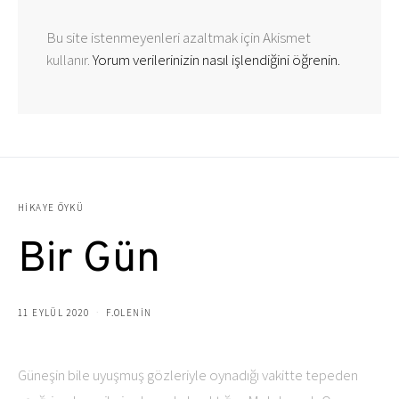
Bu site istenmeyenleri azaltmak için Akismet
kullanır.
Yorum verilerinizin nasıl işlendiğini öğrenin.
HIKAYE ÖYKÜ
Bir Gün
11 EYLÜL 2020
F.OLENIN
Güneşin bile uyuşmuş gözleriyle oynadığı vakitte tepeden