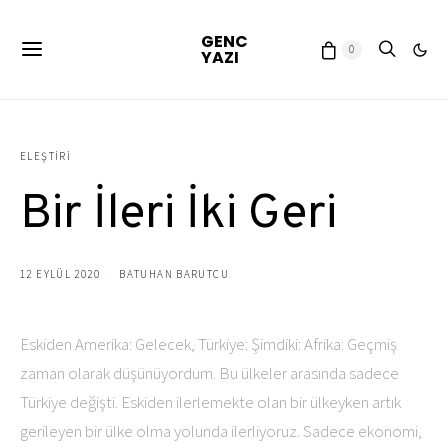
GENC
0
YAZI
ELEŞTIRI
Bir İleri İki Geri
12 EYLÜL 2020
BATUHAN BARUTCU
Eskiden Amerika: Gelecek, Türkiye: Şimdiki: Afrika: Geçmiş
zaman olarak düşünüyordum. Bu ülkeler arasında sadece
Türkiye değişti. Eskiden ilerlemekte olan bir ülkeyken artık
gerileyen bir ülke olma yolunda ilerliyoruz. Sadece ekonomi,