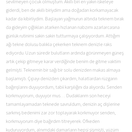
sevilmeyen çocuk olmuştum. Akıllı biri en yakın iskeleye
giderdi, ben de akıllı biriydim ama doğadan korkamayacak
kadar da kibirliydim. Başlayan yağmurun altında teknem bırak
da gideyim çığlıkları atarken hızlanan nabzımı azarlarcasına
günlük rutinimi sakin sakin tutturmaya çalışıyordum. Attığım
ağı tekne dolusu balıkla çekerken teknem denizle raks
ediyordu. Uzun süredir bulutların ardında görünmeyen güneş
artık çekip gitmeye karar verdiğinde benim de gitme vaktim
gelmişti. Teknemin bir sağı bir solu denizden makas almaya
başlamıştı. Çıpayı denizden çıkardım, halatlardan rüzgarın
bağırışlarını duyuyordum, tabii karşılığını da alıyordu. Senden
korkmuyorum, duyuyor mus… Dudaklarım son heceyi
tamamlayamadan teknede savruldum, denizin aç dişlerine
sarkmış bedenimi zar zor toplayarak korkmuyor senden,
korkmuyorum diye bağırdım titreyerek. Öfkeden
kuduruyordum, alnımdaki damarların hepsi şişmişti, yüzüm