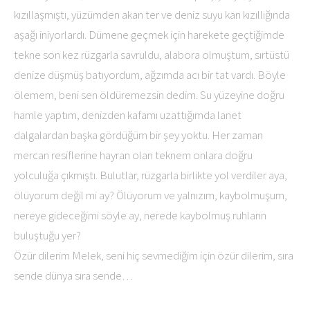
kızıllaşmıştı, yüzümden akan ter ve deniz suyu kan kızıllığında
aşağı iniyorlardı. Dümene geçmek için harekete geçtiğimde
tekne son kez rüzgarla savruldu, alabora olmuştum, sırtüstü
denize düşmüş batıyordum, ağzımda acı bir tat vardı. Böyle
ölemem, beni sen öldüremezsin dedim. Su yüzeyine doğru
hamle yaptım, denizden kafamı uzattığımda lanet
dalgalardan başka gördüğüm bir şey yoktu. Her zaman
mercan resiflerine hayran olan teknem onlara doğru
yolculuğa çıkmıştı. Bulutlar, rüzgarla birlikte yol verdiler aya,
ölüyorum değil mi ay? Ölüyorum ve yalnızım, kaybolmuşum,
nereye gideceğimi söyle ay, nerede kaybolmuş ruhların
buluştuğu yer?
Özür dilerim Melek, seni hiç sevmediğim için özür dilerim, sıra
sende dünya sıra sende…