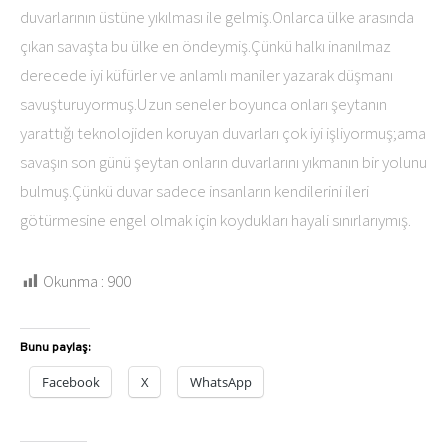
duvarlarının üstüne yıkılması ile gelmiş.Onlarca ülke arasında
çıkan savaşta bu ülke en öndeymiş.Çünkü halkı inanılmaz
derecede iyi küfürler ve anlamlı maniler yazarak düşmanı
savuşturuyormuş.Uzun seneler boyunca onları şeytanın
yarattığı teknolojiden koruyan duvarları çok iyi işliyormuş;ama
savaşın son günü şeytan onların duvarlarını yıkmanın bir yolunu
bulmuş.Çünkü duvar sadece insanların kendilerini ileri
götürmesine engel olmak için koydukları hayali sınırlarıymış.
Okunma :
900
Bunu paylaş:
Facebook
X
WhatsApp