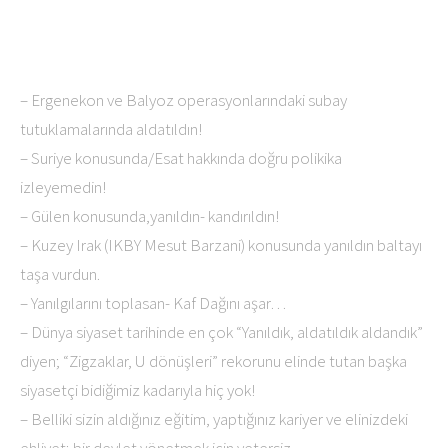
– Ergenekon ve Balyoz operasyonlarındaki subay
tutuklamalarında aldatıldın!
– Suriye konusunda/Esat hakkında doğru polikika
izleyemedin!
– Gülen konusunda,yanıldın- kandırıldın!
– Kuzey Irak (IKBY Mesut Barzani) konusunda yanıldın baltayı
taşa vurdun.
– Yanılgılarını toplasan- Kaf Dağını aşar…
– Dünya siyaset tarihinde en çok “Yanıldık, aldatıldık aldandık”
diyen; “Zigzaklar, U dönüşleri” rekorunu elinde tutan başka
siyasetçi bidiğimiz kadarıyla hiç yok!
– Belliki sizin aldığınız eğitim, yaptığınız kariyer ve elinizdeki