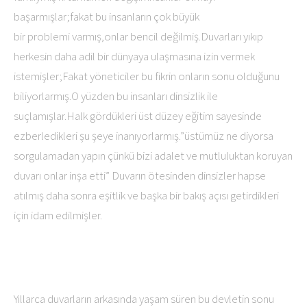
başarmışlar;fakat bu insanların çok büyük
bir problemi varmış,onlar bencil değilmiş.Duvarları yıkıp
herkesin daha adil bir dünyaya ulaşmasına izin vermek
istemişler;Fakat yöneticiler bu fikrin onların sonu olduğunu
biliyorlarmış.O yüzden bu insanları dinsizlik ile
suçlamışlar.Halk gördükleri üst düzey eğitim sayesinde
ezberledikleri şu şeye inanıyorlarmış.”üstümüz ne diyorsa
sorgulamadan yapın çünkü bizi adalet ve mutluluktan koruyan
duvarı onlar inşa etti” Duvarın ötesinden dinsizler hapse
atılmış daha sonra eşitlik ve başka bir bakış açısı getirdikleri
için idam edilmişler.
Yıllarca duvarların arkasında yaşam süren bu devletin sonu