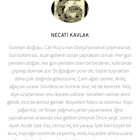
NECATİ KAVLAK
Güneşin doğuşu, Can Kuş'u nun Dünya'ya kanat çırpması ise,
Gün batımı da, açan güllerin solan yaprakları olmalı. Her gün
yeniden doğan, her gün yeniden ölen bir bedenin, kafesinde
çırpınıp durmak zor. Doğduğum yöre de, taşlar topraktan
daha çok. dağında gökyüzüne, Çam ağacı yerine, Ardıç
ağaçları uzanır. Gövdesi ne tomruk olur, ne de kereste. Kiriş
diye uzatamasın onu duvarın üstüne. Yanarken saman alevi
gibidir, köz bırakmaz geride. Büyürken fidanı su istemez. Kışın
yağan kar, ve Nisan yağmuru yeter yaşamasına. İğne
yapraklarının arasında olur gılikleri.(meyve) Önce yeşil, sonra
siyah. Acıdır tadı. İlaç olmaz hiç bir yaraya. İşte ben böyle bir
kıraç toprağın üzerinde yeşermiş, kökü kayaların altına uzana