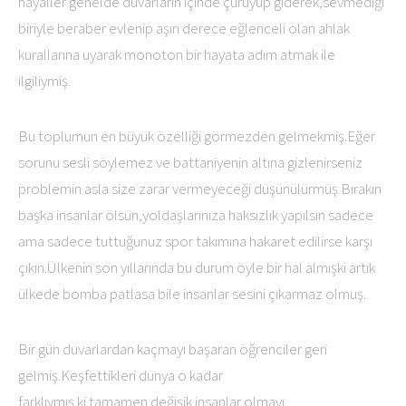
hayaller genelde duvarların içinde çürüyüp giderek,sevmediği
biriyle beraber evlenip aşırı derece eğlenceli olan ahlak
kurallarına uyarak monoton bir hayata adım atmak ile
ilgiliymiş.
Bu toplumun en büyük özelliği görmezden gelmekmiş.Eğer
sorunu sesli söylemez ve battaniyenin altına gizlenirseniz
problemin asla size zarar vermeyeceği düşünülürmüş.Bırakın
başka insanlar ölsün,yoldaşlarınıza haksızlık yapılsın sadece
ama sadece tuttuğunuz spor takımına hakaret edilirse karşı
çıkın.Ülkenin son yıllarında bu durum öyle bir hal almışki artık
ülkede bomba patlasa bile insanlar sesini çıkarmaz olmuş.
Bir gün duvarlardan kaçmayı başaran öğrenciler geri
gelmiş.Keşfettikleri dünya o kadar
farklıymış ki tamamen değişik insanlar olmayı