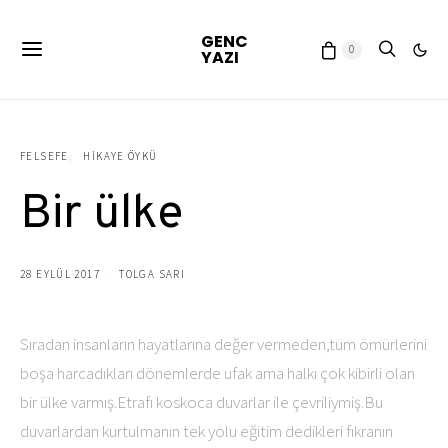
GENC
0
YAZI
FELSEFE
HIKAYE ÖYKÜ
Bir ülke
28 EYLÜL 2017
TOLGA SARI
Sıradan insanların hayatlarına değer vermeden,tüm ömürlerini
boşa harcadıkları dönemlerde ufak ama halkı çok kibirli olan
bir ülke varmış.Etrafı koskoca duvarlar ile çevriliymiş.Bu
duvarlardan kurtulmanın tek yolu eğitim dedikleri fıkranın