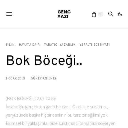
GENC
0
YAZI
BILIM
HAYATA DAIR
YARATICI YAZARLIK
YERALTI EDEBIYATI
Bok Böceği..
1 OCAK 2019
GÜNEY ANILMIŞ
(BOK BÖCEĞİ, 12.07.2016)
İnsanoğlu gerçekten garip bir canlı. Özellikle suistimal;
yeryüzünde başka hiçbir canlının bu tarz bir eğilimi yok.
Bilimsel bir yaklaşımla, bize suistimalci olmamızı söyleyen