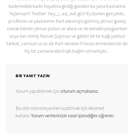
kaderindeki kadın hayatına girdiği günden bu yana bazılarına
hiçkimse!!! Twitter: hey_i_asi_will gÜn'Ey (ismim gerçektir,
profilimin ve yazılarımın Kürt ideolojisi gütmüş yılmaz güney
olarak bilinen yılmaz pütün ve ailesi ve de kendini peygamber
soyu ilan etmiş Necati Şaşmaz ve gibiler ile bir bağı yoktur)
tarikat, cemaat vs ve de Kürt denilen Fransız ermenileri ile de
hiç bir zamana ideolojik bağım olmamıştır ..
BIR YANIT YAZIN
Yorum yapabilmek için
oturum açmalısınız
.
Bu site istenmeyenleri azaltmak için Akismet
kullanır.
Yorum verilerinizin nasıl işlendiğini öğrenin.