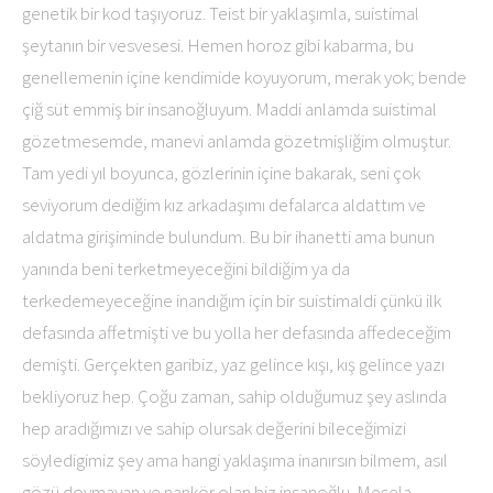
genetik bir kod taşıyoruz. Teist bir yaklaşımla, suistimal
şeytanın bir vesvesesi. Hemen horoz gibi kabarma, bu
genellemenin içine kendimide koyuyorum, merak yok; bende
çiğ süt emmiş bir insanoğluyum. Maddi anlamda suistimal
gözetmesemde, manevi anlamda gözetmişliğim olmuştur.
Tam yedi yıl boyunca, gözlerinin içine bakarak, seni çok
seviyorum dediğim kız arkadaşımı defalarca aldattım ve
aldatma girişiminde bulundum. Bu bir ihanetti ama bunun
yanında beni terketmeyeceğini bildiğim ya da
terkedemeyeceğine inandığım için bir suistimaldi çünkü ilk
defasında affetmişti ve bu yolla her defasında affedeceğim
demişti. Gerçekten garibiz, yaz gelince kışı, kış gelince yazı
bekliyoruz hep. Çoğu zaman, sahip olduğumuz şey aslında
hep aradığımızı ve sahip olursak değerini bileceğimizi
söyledigimiz şey ama hangi yaklaşıma inanırsın bilmem, asıl
gözü doymayan ve nankör olan biz insanoğlu. Mesela