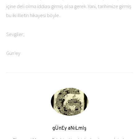
içine deli olma iddiası girmiş olsa gerek. Yani, tarihimize girmiş
bu iki illetin hikayesi böyle..
Sevgiler;
Gün’ey
gÜnEy aNıLmIş