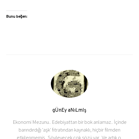
Bunu beğen:
gÜnEy aNıLmIş
Ekonomi Mezunu.. Edebiyattan bir bok anlamaz.. İçinde
barındırdığı 'aşk' fıtratından kaynaklı, hiçbir filmden
etkilenmemiş.. Söyleyecek çok sözü var.. Ve artık o,