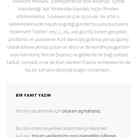
Ekonomi Mezunu.. Edebiyattan bir bok anlamaz.. İçinde
barındırdığı 'aşk' fıtratından kaynaklı, hiçbir filmden
etkilenmemiş.. Söyleyecek çok sözü var.. Ve artık o,
kaderindeki kadın hayatına girdiği günden bu yana bazılarına
hiçkimse!!! Twitter: hey_i_asi_will gÜn'Ey (ismim gerçektir,
profilimin ve yazılarımın Kürt ideolojisi gütmüş yılmaz güney
olarak bilinen yılmaz pütün ve ailesi ve de kendini peygamber
soyu ilan etmiş Necati Şaşmaz ve gibiler ile bir bağı yoktur)
tarikat, cemaat vs ve de Kürt denilen Fransız ermenileri ile de
hiç bir zamana ideolojik bağım olmamıştır ..
BIR YANIT YAZIN
Yorum yapabilmek için
oturum açmalısınız
.
Bu site istenmeyenleri azaltmak için Akismet
kullanır.
Yorum verilerinizin nasıl işlendiğini öğrenin.