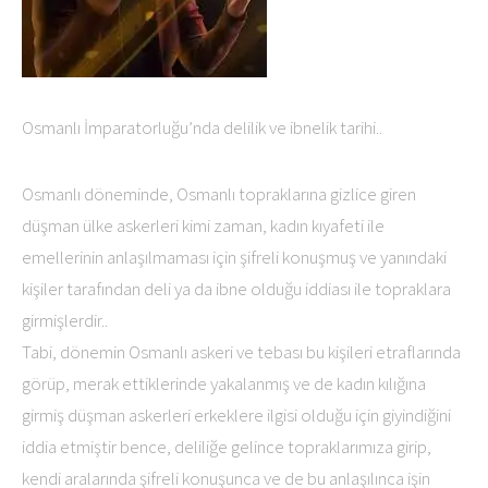
Osmanlı İmparatorluğu’nda delilik ve ibnelik tarihi..
Osmanlı döneminde, Osmanlı topraklarına gizlice giren
düşman ülke askerleri kimi zaman, kadın kıyafeti ile
emellerinin anlaşılmaması için şifreli konuşmuş ve yanındaki
kişiler tarafından deli ya da ibne olduğu iddiası ile topraklara
girmişlerdir..
Tabi, dönemin Osmanlı askeri ve tebası bu kişileri etraflarında
görüp, merak ettiklerinde yakalanmış ve de kadın kılığına
girmiş düşman askerleri erkeklere ilgisi olduğu için giyindiğini
iddia etmiştir bence, deliliğe gelince topraklarımıza girip,
kendi aralarında şifreli konuşunca ve de bu anlaşılınca işin