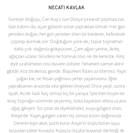
NECATİ KAVLAK
Güneşin doğuşu, Can Kuş'u nun Dünya'ya kanat çırpması ise,
Gün batımı da, açan güllerin solan yaprakları olmalı. Her gün
yeniden doğan, her gün yeniden ölen bir bedenin, kafesinde
çırpınıp durmak zor. Doğduğum yöre de, taşlar topraktan
daha çok. dağında gökyüzüne, Çam ağacı yerine, Ardıç
ağaçları uzanır. Gövdesi ne tomruk olur, ne de kereste. Kiriş
diye uzatamasın onu duvarın üstüne. Yanarken saman alevi
gibidir, köz bırakmaz geride. Büyürken fidanı su istemez. Kışın
yağan kar, ve Nisan yağmuru yeter yaşamasına. İğne
yapraklarının arasında olur gılikleri.(meyve) Önce yeşil, sonra
siyah. Acıdır tadı. İlaç olmaz hiç bir yaraya. İşte ben böyle bir
kıraç toprağın üzerinde yeşermiş, kökü kayaların altına uzana
ağaç gibiyim. Siz çınar da diyebilirsiniz, koyu gölgesi olan,
Meşe'de. Kayın,gürgen zaten hiç olmaz bizim dağımızda.
Dereler kışın akar, yazın kurur. Avşar'ın soylu kızları suyu
kuyudan çeker kovayla. Kulaçla ölçülür kuyunun derinliği. Al