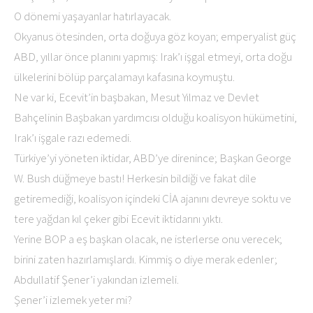
O dönemi yaşayanlar hatırlayacak.
Okyanus ötesinden, orta doğuya göz koyan; emperyalist güç
ABD, yıllar önce planını yapmış: Irak’ı işgal etmeyi, orta doğu
ülkelerini bölüp parçalamayı kafasına koymuştu.
Ne var ki, Ecevit’in başbakan, Mesut Yılmaz ve Devlet
Bahçelinin Başbakan yardımcısı olduğu koalisyon hükümetini,
Irak’ı işgale razı edemedi.
Türkiye’yi yöneten iktidar, ABD’ye direnince; Başkan George
W. Bush düğmeye bastı! Herkesin bildiği ve fakat dile
getiremediği, koalisyon içindeki CİA ajanını devreye soktu ve
tere yağdan kıl çeker gibi Ecevit iktidarını yıktı.
Yerine BOP a eş başkan olacak, ne isterlerse onu verecek;
birini zaten hazırlamışlardı. Kimmiş o diye merak edenler;
Abdullatif Şener’i yakından izlemeli.
Şener’i izlemek yeter mi?