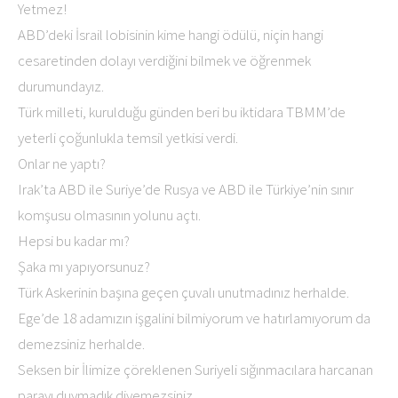
Yetmez!
ABD’deki İsrail lobisinin kime hangi ödülü, niçin hangi
cesaretinden dolayı verdiğini bilmek ve öğrenmek
durumundayız.
Türk milleti, kurulduğu günden beri bu iktidara TBMM’de
yeterli çoğunlukla temsil yetkisi verdi.
Onlar ne yaptı?
Irak’ta ABD ile Suriye’de Rusya ve ABD ile Türkiye’nin sınır
komşusu olmasının yolunu açtı.
Hepsi bu kadar mı?
Şaka mı yapıyorsunuz?
Türk Askerinin başına geçen çuvalı unutmadınız herhalde.
Ege’de 18 adamızın işgalini bilmiyorum ve hatırlamıyorum da
demezsiniz herhalde.
Seksen bir İlimize çöreklenen Suriyeli sığınmacılara harcanan
parayı duymadık diyemezsiniz.