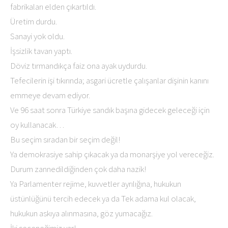
fabrikaları elden çıkartıldı.
Üretim durdu.
Sanayi yok oldu.
İşsizlik tavan yaptı.
Döviz tırmandıkça faiz ona ayak uydurdu.
Tefecilerin işi tıkırında; asgari ücretle çalışanlar dişinin kanını
emmeye devam ediyor.
Ve 96 saat sonra Türkiye sandık başına gidecek geleceği için
oy kullanacak…
Bu seçim sıradan bir seçim değil!
Ya demokrasiye sahip çıkacak ya da monarşiye yol vereceğiz.
Durum zannedildiğinden çok daha nazik!
Ya Parlamenter rejime, kuvvetler ayrılığına, hukukun
üstünlüğünü tercih edecek ya da Tek adama kul olacak,
hukukun askıya alınmasına, göz yumacağız.
İki seçeneğimiz var!