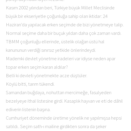
Kasım 2002 yılından beri, Türkiye büyük Millet Meclisinde
büyük bir ekseriyetle çoğunluğa sahip olan iktidar: 24
Haziran’da yapılacak erken seçimde de bizi yönetmeye talip.
Normal seçime daha bir buçuk yıldan daha çok zaman vardı.
TBMM çoğunluğu ellerinde, üstelik olağan üstü hal
kanununun verdiği sınırsız yetkide önlerindeydi.
Mademki devlet yönetme iradeleri var idiyse neden apar
topar erken seçim kararı aldılar?
Belli ki devleti yönetmekte acze düştüler.
Köylü bitti, tarım tükendi.
Samandan buğdaya, nohuttan mercimeğe, fasulyeden
bezelyeye ithal listesine girdi. Kasaplık hayvan ve eti de dâhil
ediverin listenin başına.
Cumhuriyet döneminde üretime yönelik ne yapılmışsa hepsi
satıldı.. Seçim sath-ı mailine girdikten sonra da şeker