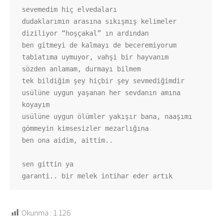
sevemedim hiç elvedaları

dudaklarımın arasına sıkışmış kelimeler 
diziliyor “hoşçakal” ın ardından 

ben gitmeyi de kalmayı de beceremiyorum

tabiatıma uymuyor, vahşi bir hayvanım

sözden anlamam, durmayı bilmem

tek bildiğim şey hiçbir şey sevmediğimdir

usülüne uygun yaşanan her sevdanın amına 
koyayım

usülüne uygun ölümler yakışır bana, naaşımı 
gömmeyin kimsesizler mezarlığına

ben ona aidim, aittim..

sen gittin ya

garanti.. bir melek intihar eder artık
Okunma :
1.126