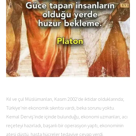
Kıl ve çul Müslümanları, Kasım 2002’de iktidar olduklarında;
Türkiye’nin ekonomik sıkıntısı vardı, beka sorunu yoktu.
Kemal Derviş’inde içinde bulunduğu, ekonomi uzmanları; acı
reçeteyi hazırladı, başarılı bir operasyon yaptı, ekonominin
ateşi düştü, hasta hücreler tedaviye cevap verdi.