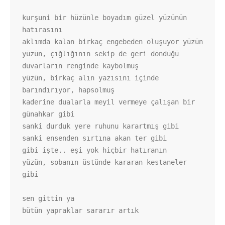
kurşuni bir hüzünle boyadım güzel yüzünün 
hatırasını 

aklımda kalan birkaç engebeden oluşuyor yüzün

yüzün, çığlığının sekip de geri döndüğü 
duvarların renginde kaybolmuş

yüzün, birkaç alın yazısını içinde 
barındırıyor, hapsolmuş

kaderine dualarla meyil vermeye çalışan bir 
günahkar gibi 

sanki durduk yere ruhunu karartmış gibi

sanki ensenden sırtına akan ter gibi

gibi işte.. eşi yok hiçbir hatıranın

yüzün, sobanın üstünde kararan kestaneler 
gibi

sen gittin ya

bütün yapraklar sararır artık
