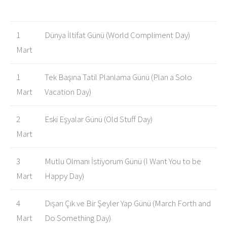
1
Dünya İltifat Günü (World Compliment Day)
Mart
1
Tek Başına Tatil Planlama Günü (Plan a Solo
Mart
Vacation Day)
2
Eski Eşyalar Günü (Old Stuff Day)
Mart
3
Mutlu Olmanı İstiyorum Günü (I Want You to be
Mart
Happy Day)
4
Dışarı Çık ve Bir Şeyler Yap Günü (March Forth and
Mart
Do Something Day)