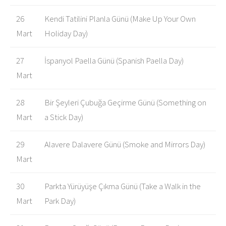
26
Kendi Tatilini Planla Günü (Make Up Your Own
Mart
Holiday Day)
27
İspanyol Paella Günü (Spanish Paella Day)
Mart
28
Bir Şeyleri Çubuğa Geçirme Günü (Something on
Mart
a Stick Day)
29
Alavere Dalavere Günü (Smoke and Mirrors Day)
Mart
30
Parkta Yürüyüşe Çıkma Günü (Take a Walk in the
Mart
Park Day)