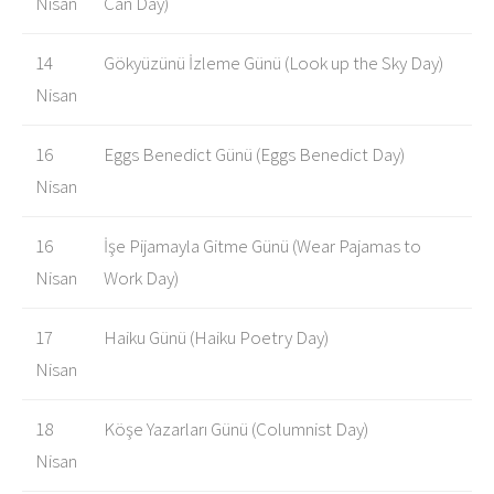
Nisan
Can Day)
14
Gökyüzünü İzleme Günü (Look up the Sky Day)
Nisan
16
Eggs Benedict Günü (Eggs Benedict Day)
Nisan
16
İşe Pijamayla Gitme Günü (Wear Pajamas to
Nisan
Work Day)
17
Haiku Günü (Haiku Poetry Day)
Nisan
18
Köşe Yazarları Günü (Columnist Day)
Nisan