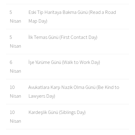
5
Eski Tip Haritaya Bakma Günü (Read a Road
Nisan
Map Day)
5
İlk Temas Günü (First Contact Day)
Nisan
6
İşe Yürüme Günü (Walk to Work Day)
Nisan
10
Avukatlara Karşı Nazik Olma Günü (Be Kind to
Nisan
Lawyers Day)
10
Kardeşlik Günü (Siblings Day)
Nisan