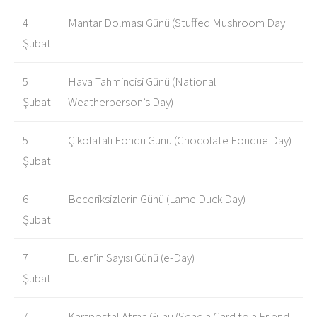
4
Mantar Dolması Günü (Stuffed Mushroom Day
Şubat
5
Hava Tahmincisi Günü (National
Şubat
Weatherperson’s Day)
5
Çikolatalı Fondü Günü (Chocolate Fondue Day)
Şubat
6
Beceriksizlerin Günü (Lame Duck Day)
Şubat
7
Euler’in Sayısı Günü (e-Day)
Şubat
7
Kartpostal Atma Günü (Send a Card to a Friend