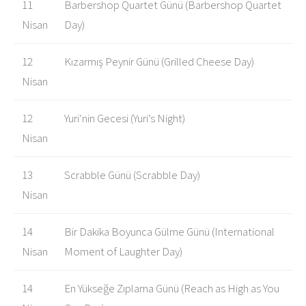
11
Barbershop Quartet Günü (Barbershop Quartet
Nisan
Day)
12
Kızarmış Peynir Günü (Grilled Cheese Day)
Nisan
12
Yuri’nin Gecesi (Yuri’s Night)
Nisan
13
Scrabble Günü (Scrabble Day)
Nisan
14
Bir Dakika Boyunca Gülme Günü (International
Nisan
Moment of Laughter Day)
14
En Yükseğe Zıplama Günü (Reach as High as You