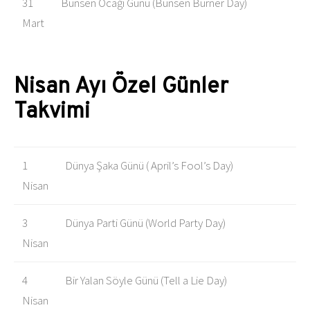
31
Bunsen Ocağı Günü (Bunsen Burner Day)
Mart
Nisan Ayı Özel Günler
Takvimi
1
Dünya Şaka Günü ( April’s Fool’s Day)
Nisan
3
Dünya Parti Günü (World Party Day)
Nisan
4
Bir Yalan Söyle Günü (Tell a Lie Day)
Nisan