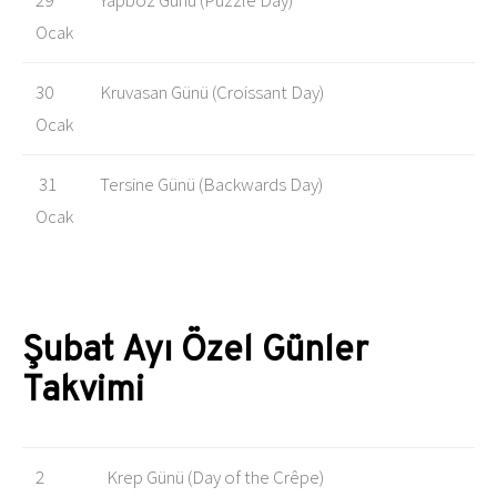
29
Yapboz Günü (Puzzle Day)
Ocak
30
Kruvasan Günü (Croissant Day)
Ocak
31
Tersine Günü (Backwards Day)
Ocak
Şubat Ayı Özel Günler
Takvimi
2
Krep Günü (Day of the Crêpe)