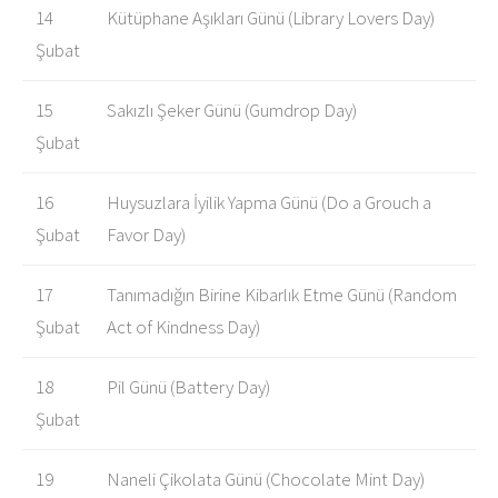
14
Kütüphane Aşıkları Günü (Library Lovers Day)
Şubat
15
Sakızlı Şeker Günü (Gumdrop Day)
Şubat
16
Huysuzlara İyilik Yapma Günü (Do a Grouch a
Şubat
Favor Day)
17
Tanımadığın Birine Kibarlık Etme Günü (Random
Şubat
Act of Kindness Day)
18
Pil Günü (Battery Day)
Şubat
19
Naneli Çikolata Günü (Chocolate Mint Day)