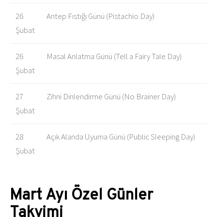
26
Antep Fıstığı Günü (Pistachio Day)
Şubat
26
Masal Anlatma Günü (Tell a Fairy Tale Day)
Şubat
27
Zihni Dinlendirme Günü (No Brainer Day)
Şubat
28
Açık Alanda Uyuma Günü (Public Sleeping Day)
Şubat
Mart Ayı Özel Günler
Takvimi