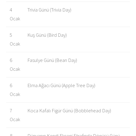
4
Trivia Günü (Trivia Day)
Ocak
5
Kuş Günü (Bird Day)
Ocak
6
Fasulye Günü (Bean Day)
Ocak
6
Elma Ağacı Günü (Apple Tree Day)
Ocak
7
Koca Kafalı Figür Günü (Bobblehead Day)
Ocak
8
Dünyanın Kendi Ekseni Etrafında Dönüşü Günü