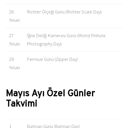
26
Richter Ölçeği Günü (Richter Scale Day)
Nisan
27
İğne Deliği Kamerası Günü (World Pinhole
Nisan
Photography Day)
29
Fermuar Günü (Zipper Day)
Nisan
Mayıs Ayı Özel Günler
Takvimi
1
Batman Günü (Batman Day)