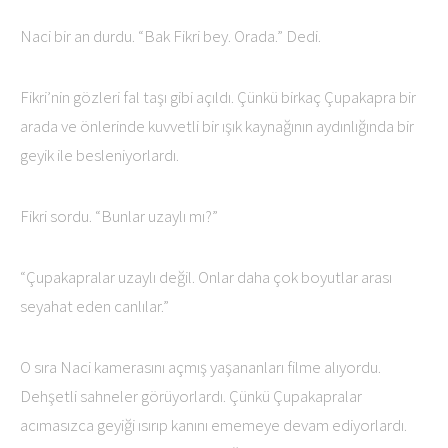
Naci bir an durdu. “Bak Fikri bey. Orada.” Dedi.
Fikri’nin gözleri fal taşı gibi açıldı. Çünkü birkaç Çupakapra bir
arada ve önlerinde kuvvetli bir ışık kaynağının aydınlığında bir
geyik ile besleniyorlardı.
Fikri sordu. “Bunlar uzaylı mı?”
“Çupakapralar uzaylı değil. Onlar daha çok boyutlar arası
seyahat eden canlılar.”
O sıra Naci kamerasını açmış yaşananları filme alıyordu.
Dehşetli sahneler görüyorlardı. Çünkü Çupakapralar
acımasızca geyiği ısırıp kanını ememeye devam ediyorlardı.