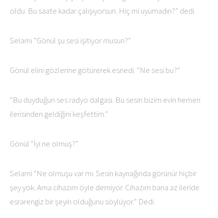
oldu. Bu saate kadar çalışıyorsun. Hiç mi uyumadın?” dedi.
Selami “Gönül şu sesi işitiyor musun?”
Gönül elini gözlerine götürerek esnedi. “Ne sesi bu?”
“Bu duyduğun ses radyo dalgası. Bu sesin bizim evin hemen
ilerisinden geldiğini keşfettim.”
Gönül “İyi ne olmuş?”
Selami “Ne olmuşu var mı. Sesin kaynağında görünür hiçbir
şey yok. Ama cihazım öyle demiyor. Cihazım bana az ileride
esrarengiz bir şeyin olduğunu söylüyor.” Dedi.