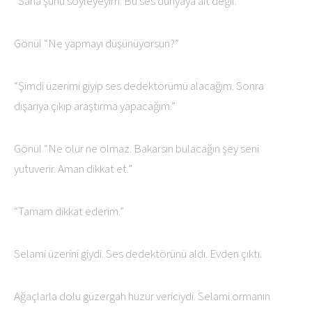
“Sana şunu söyleyeyim. Bu ses dünyaya ait değil.”
Gönül “Ne yapmayı düşünüyorsun?”
“Şimdi üzerimi giyip ses dedektörümü alacağım. Sonra
dışarıya çıkıp araştırma yapacağım.”
Gönül “Ne olur ne olmaz. Bakarsın bulacağın şey seni
yutuverir. Aman dikkat et.”
“Tamam dikkat ederim.”
Selami üzerini giydi. Ses dedektörünü aldı. Evden çıktı.
Ağaçlarla dolu güzergah huzur vericiydi. Selami ormanın