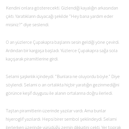
Kendini onlara gösterecekti. Gizlendiği kayalığın arkasından
çıktı. Yaratıkların duyacağı şekilde “Hey bana yardım eder
misiniz?” diye seslendi.
O an yüzlerce Çupakapra başlarını sesin geldiği yöne çevirdi.
Ardından bir kargaşa başladı. Yüzlerce Çupakapra sağa sola
kaçışarak piramitlerine girdi.
Selami şaşkınlık içindeydi. “Bunlara ne oluyordu böyle.” Diye
söylendi. Selami o an ortalıkta hiçbir yaratığın gezinmediğini
görünce keşif duygusu ile alanın ortalarına doğru ilerledi.
Taştan piramitlerin üzerinde yazılar vardı. Ama bunlar
hiyeroglif yazılardı. Hepsi birer sembol şeklindeydi. Selami
ilerlerken üzerinde yürüdüğü zemin dikkatini çekti. Yer toprak