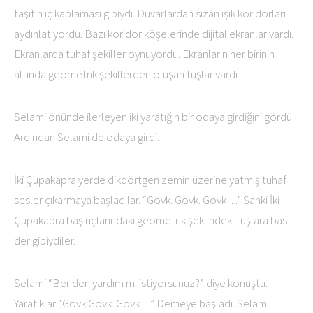
taşıtın iç kaplaması gibiydi. Duvarlardan sızan ışık koridorları
aydınlatıyordu. Bazı koridor köşelerinde dijital ekranlar vardı.
Ekranlarda tuhaf şekiller oynuyordu. Ekranların her birinin
altında geometrik şekillerden oluşan tuşlar vardı.
Selami önünde ilerleyen iki yaratığın bir odaya girdiğini gördü.
Ardından Selami de odaya girdi.
İki Çupakapra yerde dikdörtgen zemin üzerine yatmış tuhaf
sesler çıkarmaya başladılar. “Govk. Govk. Govk…” Sanki İki
Çupakapra baş uçlarındaki geometrik şeklindeki tuşlara bas
der gibiydiler.
Selami “Benden yardım mı istiyorsunuz?” diye konuştu.
Yaratıklar “Govk Govk. Govk…” Demeye başladı. Selami