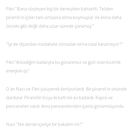
Fikri “Bana söyleyen kişi bir deneyden bahsetti. Telden
piramit in içinin tam ortasına elma koymuşlar. Ve elma daha
önceki gibi değil daha uzun sürede çürümüş.”
“İyi de dışarıdan müdahale olmadan elma nasıl kararmıyor?”
Fikri “Anladığım kadarıyla bu görünmez ve gizli olan kozmik
enerjinin işi.”
O an Naci ve Fikri yürüyerek ilerliyorlardı. Bir piramit in önünde
durdular. Piramitin boyu iki katlı bir ev kadardı. Kapısı ve
pencereleri vardı. Ama pencerelerden içerisi görünmüyordu.
Naci “Ne dersin içeriye bir bakalım mı?”