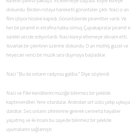
kürenin yanına yaklaştı. İncelemeye başladı. Eliyle küreye
dokundu. Birden rotaya hareketli görüntüler çıktı. Naci o an
film izliyor hissine kapıldı. Görüntülerde piramitler vardı. Ve
her bir piramit in etrafına halka olmuş Çupakapralar piramit e
sürekli secde ediyorlardı. Naci küreyi ellemeye devam etti.
Yuvarlak bir çıkıntının üzerine dokundu. O an müthiş güzel ve
heyecan verici bir müzik sesi duymaya başladılar.
Naci “Bu da onların radyosu galiba.” Diye söylendi.
Naci ve Fikri kendilerini müziğe bilinmez bir şekilde
kaptırıverdiler. Yere oturdular. Ardından sırt üstü yatıp uykuya
daldılar. Ses onların zihinlerine girerek cennetsi hayaller
yaşatmış ve iki insanı bu sayede bilinmez bir şekilde
uyumalarını sağlamıştı.