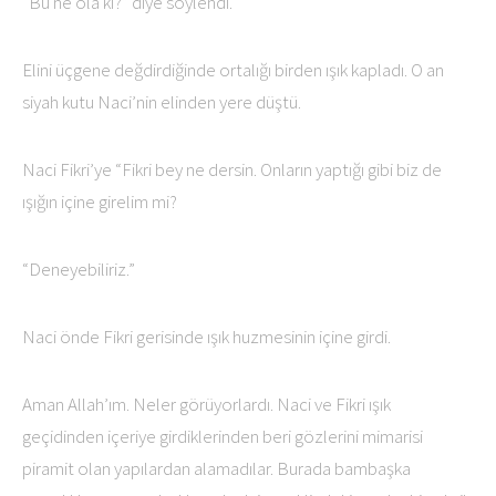
“Bu ne ola ki?” diye söylendi.
Elini üçgene değdirdiğinde ortalığı birden ışık kapladı. O an
siyah kutu Naci’nin elinden yere düştü.
Naci Fikri’ye “Fikri bey ne dersin. Onların yaptığı gibi biz de
ışığın içine girelim mi?
“Deneyebiliriz.”
Naci önde Fikri gerisinde ışık huzmesinin içine girdi.
Aman Allah’ım. Neler görüyorlardı. Naci ve Fikri ışık
geçidinden içeriye girdiklerinden beri gözlerini mimarisi
piramit olan yapılardan alamadılar. Burada bambaşka