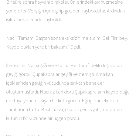
Bir süre sonra hayvanı bıraktılar. Önlerindeki ışık huzmesine
yöneldiler. Ve ışığın içine girip gözden kayboldular. Ardından
ışıkta beraberinde kayboldu.
Naci “Tamam. Baştan sona eksiksiz filme aldım. Gel Fikri bey.
Kayboldukları yere bir bakalım.” Dedi.
İlerlediler. Nacxi ışığı yere tuttu. Her tarafı delik deşik olan
geyiği gördü. Çupakapralar geyiği yememişti. Ama kan
içtiklerinden geyiğin vücudunda ısırıktan benekler
oluşturmuşlardı. Naci az ileri doru Çupakapraların kaybolduğu
noktaya yöneldi. Siyah bir kutu gördü. Eğilip onu eline aldı.
Lambasına tuttu. Baktı. Yassı, dikdörtgen, siyah, metalden
kutunun bir yüzünde bir üçgen gördü.