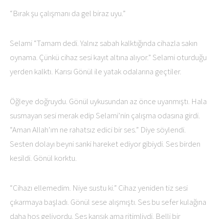
“Bırak şu çalışmanı da gel biraz uyu.”
Selami “Tamam dedi. Yalnız sabah kalktığında cihazla sakın
oynama. Çünkü cihaz sesi kayıt altına alıyor.” Selami oturduğu
yerden kalktı. Karısı Gönül ile yatak odalarına geçtiler.
Öğleye doğruydu. Gönül uykusundan az önce uyanmıştı. Hala
susmayan sesi merak edip Selami’nin çalışma odasına girdi.
“Aman Allah’ım ne rahatsız edici bir ses.” Diye söylendi.
Sesten dolayı beyni sanki hareket ediyor gibiydi. Ses birden
kesildi. Gönül korktu.
“Cihazı ellemedim. Niye sustu ki.” Cihaz yeniden tiz sesi
çıkarmaya başladı. Gönül sese alışmıştı. Ses bu sefer kulağına
daha hoş geliyordu. Ses karışık ama ritimliydi. Belli bir