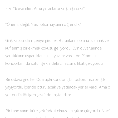
Fikri “Bakamlım. Ama ya onlarla karşılaşırsak?”
“Önemli değil. Nasıl olsa huylarını öğrendik.”
Giriş kapısından içeriye girdiler. Burunlarına o ana ıslanmış ve
küflenmiş bir ekmek kokusu geliyordu. Evin duvarlarında
yaratıkların uygarlıklarına ait yazılar vardı. Ve Piramit in
koridorlarında sütun şeklindeki cihazlar dikkat çekiyordu.
Bir odaya girdiler. Oda tıpkı koridor gibi fosforumsu bir ışık
yayıyordu. İçeride oturulacak ve yatılacak yerler vardı. Ama o
yerler dikdörtgen şeklinde taştandılar.
Bir tane yarım küre şeklindeki cihazdan ışıklar çıkıyordu. Naci