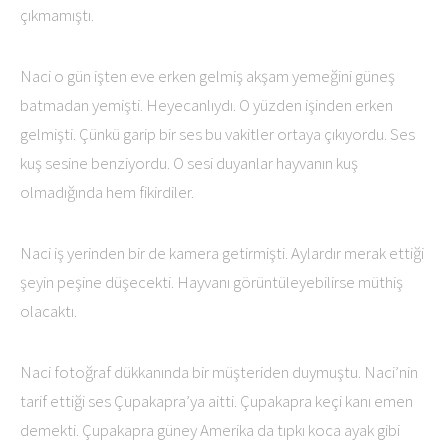
çıkmamıştı.
Naci o gün işten eve erken gelmiş akşam yemeğini güneş
batmadan yemişti. Heyecanlıydı. O yüzden işinden erken
gelmişti. Çünkü garip bir ses bu vakitler ortaya çıkıyordu. Ses
kuş sesine benziyordu. O sesi duyanlar hayvanın kuş
olmadığında hem fikirdiler.
Naci iş yerinden bir de kamera getirmişti. Aylardır merak ettiği
şeyin peşine düşecekti. Hayvanı görüntüleyebilirse müthiş
olacaktı.
Naci fotoğraf dükkanında bir müşteriden duymuştu. Naci’nin
tarif ettiği ses Çupakapra’ya aitti. Çupakapra keçi kanı emen
demekti. Çupakapra güney Amerika da tıpkı koca ayak gibi