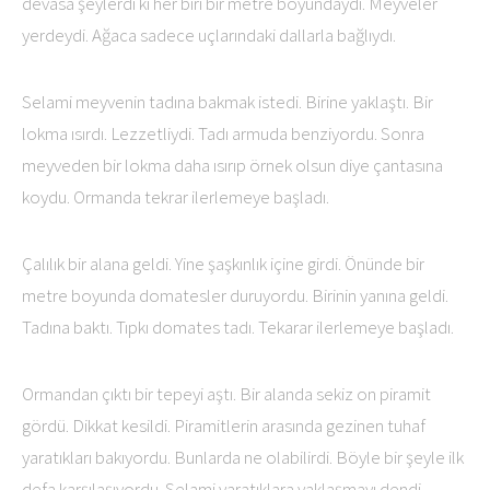
devasa şeylerdi ki her biri bir metre boyundaydı. Meyveler
yerdeydi. Ağaca sadece uçlarındaki dallarla bağlıydı.
Selami meyvenin tadına bakmak istedi. Birine yaklaştı. Bir
lokma ısırdı. Lezzetliydi. Tadı armuda benziyordu. Sonra
meyveden bir lokma daha ısırıp örnek olsun diye çantasına
koydu. Ormanda tekrar ilerlemeye başladı.
Çalılık bir alana geldi. Yine şaşkınlık içine girdi. Önünde bir
metre boyunda domatesler duruyordu. Birinin yanına geldi.
Tadına baktı. Tıpkı domates tadı. Tekarar ilerlemeye başladı.
Ormandan çıktı bir tepeyi aştı. Bir alanda sekiz on piramit
gördü. Dikkat kesildi. Piramitlerin arasında gezinen tuhaf
yaratıkları bakıyordu. Bunlarda ne olabilirdi. Böyle bir şeyle ilk
defa karşılaşıyordu. Selami yaratıklara yaklaşmayı dendi.