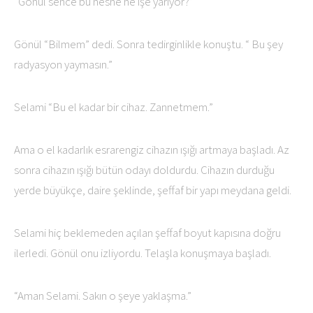
“Gönül sence bu nesne ne işe yarıyor?”
Gönül “Bilmem” dedi. Sonra tedirginlikle konuştu. “ Bu şey
radyasyon yaymasın.”
Selami “Bu el kadar bir cihaz. Zannetmem.”
Ama o el kadarlık esrarengiz cihazın ışığı artmaya başladı. Az
sonra cihazın ışığı bütün odayı doldurdu. Cihazın durduğu
yerde büyükçe, daire şeklinde, şeffaf bir yapı meydana geldi.
Selami hiç beklemeden açılan şeffaf boyut kapısına doğru
ilerledi. Gönül onu izliyordu. Telaşla konuşmaya başladı.
“Aman Selami. Sakın o şeye yaklaşma.”