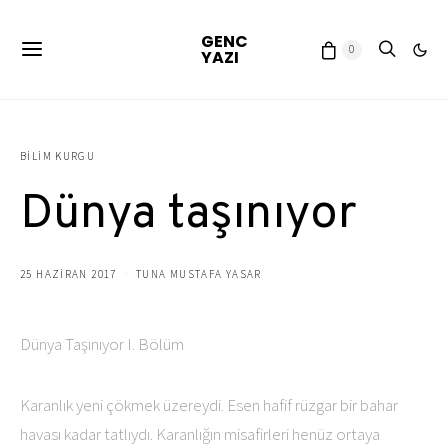
GENC
0
YAZI
BILIM KURGU
Dünya taşınıyor
25 HAZIRAN 2017
TUNA MUSTAFA YASAR
Dünya Taşınıyor I. Bölüm
Karanlık yeni çökmek üzereydi. Esen hafif rüzgar bir bahar
havası kadar tatlıydı. Karanlığın misafirleri henüz ortaya