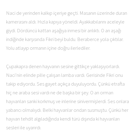
Naci de yerinden kalkıp içeriye geçti. Masanın üzerinde duran
kamerasını aldı. Hızla kapıya yöneldi. Ayakkabılarını aceleyle
giydi. Dördüncü kattan aşağıya inmesi bir anlıktı. O an aşağı
indiğinde karşısında Fikri beyi buldu. Beraberce yola çıktılar.
Yolu atlayıp ormanın içine doğru ilerlediler.
Çupakapra denen hayvanın sesine gittikçe yaklaşıyorlardı.
Naci’nin elinde pille çalışan lamba vardı. Gerisinde Fikri onu
takip ediyordu. Ses gayet açıkça duyuluyordu. Çünkü etrafta
hiç ne araba sesi vardı ne de başka bir şey. O an orman
hayvanları sanki korkmuş ve inlerine sinivermişlerdi. Ses onlara
yabancı olmalıydı. Belki hayvanlar ondan susmuştu. Çünkü her
hayvan tehdit algıladığında kendi türü dışında ki hayvanları
sesleri ile uyarırdı.