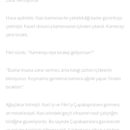
zarar vermiyorlar.”
Hava aydınlıktı. Naci kamerası ile çekebildiği kadar görüntüyü
çekmişti. Kaset dolunca kamerasının içinden çıkardı. Kamerayı
yere bıraktı.
Fikri sordu. “Kamerayı niye bırakıp gidiyorsun?”
“Bunlar insana zarar vermez ama hangi sütten içtiklerini
bilmiyoruz. Koşmamız gerekirse kamera ağırlık yapar. Ondan
bıraktım.”
Ağaçlıklar bitmişti. Naci’yi ve Fikri’yi Çupakapraların görmesi
an meselesiydi. Naci elindeki geçit cihazının nasıl çalıştığını
bildiğine güveniyordu. Bu sayede Çupakapralara görünecek
ve onların tepkisini öğrenecekti. Saldırırlarsa cihazı çalıştırıp