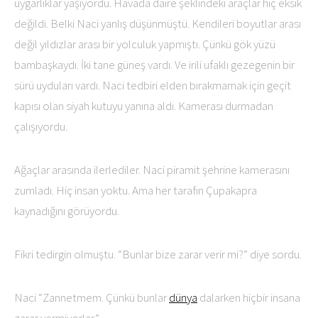
uygarlıklar yaşıyordu. Havada daire şeklindeki araçlar hiç eksik
değildi. Belki Naci yanlış düşünmüştü. Kendileri boyutlar arası
değil yıldızlar arası bir yolculuk yapmıştı. Çünkü gök yüzü
bambaşkaydı. İki tane güneş vardı. Ve irili ufaklı gezegenin bir
sürü uyduları vardı. Naci tedbiri elden bırakmamak için geçit
kapısı olan siyah kutuyu yanına aldı. Kamerası durmadan
çalışıyordu.
Ağaçlar arasında ilerlediler. Naci piramit şehrine kamerasını
zumladı. Hiç insan yoktu. Ama her tarafın Çupakapra
kaynadığını görüyordu.
Fikri tedirgin olmuştu. “Bunlar bize zarar verir mi?” diye sordu.
Naci “Zannetmem. Çünkü bunlar
dünya
dalarken hiçbir insana