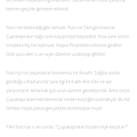
hemen geçide girivereceklerdi.
Naci’nin beklediği gibi olmadı. Naci ve Fikri görününce
Çupakapralar sağa sola kaçışmaya başladılar. Kısa süre sonra
ortalıkta hiç biri kalmadı. Hepsi Piramitten inlerine girdiler.
Gök yüzü den o an uçan daireler uzaklaşıp gittiler.
Naci içn bu yaşananlar bulunmaz bir fırsattı. Sağda solda
gördüğü cihazlara bir süre ilgi ile baktı Kim bilir ne işe
yarıyorlardı. Anlamak için uzun süreler gerekiyordu. Ama önce
Çupakapraların kendilerinde neden kaçtığını bulmalıydı. Bu bir
tehlike miydi yoksa gerçekten korkmuşlar mıydı.
Fikri Naci’ye o an sordu. “Çupakapralar bizden niye kaçtılar?”