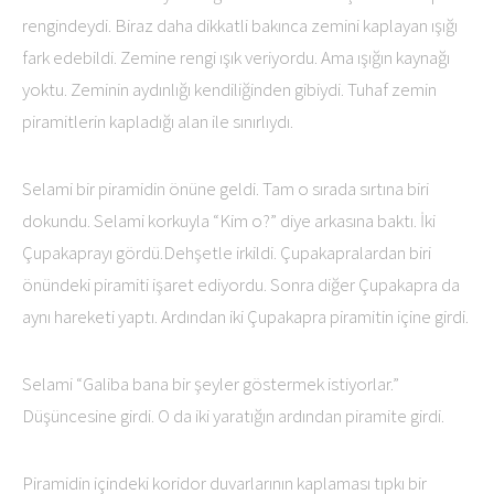
rengindeydi. Biraz daha dikkatli bakınca zemini kaplayan ışığı
fark edebildi. Zemine rengi ışık veriyordu. Ama ışığın kaynağı
yoktu. Zeminin aydınlığı kendiliğinden gibiydi. Tuhaf zemin
piramitlerin kapladığı alan ile sınırlıydı.
Selami bir piramidin önüne geldi. Tam o sırada sırtına biri
dokundu. Selami korkuyla “Kim o?” diye arkasına baktı. İki
Çupakaprayı gördü.Dehşetle irkildi. Çupakapralardan biri
önündeki piramiti işaret ediyordu. Sonra diğer Çupakapra da
aynı hareketi yaptı. Ardından iki Çupakapra piramitin içine girdi.
Selami “Galiba bana bir şeyler göstermek istiyorlar.”
Düşüncesine girdi. O da iki yaratığın ardından piramite girdi.
Piramidin içindeki koridor duvarlarının kaplaması tıpkı bir