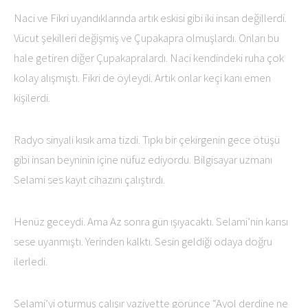
Naci ve Fikri uyandıklarında artık eskisi gibi iki insan değillerdi.
Vücut şekilleri değişmiş ve Çupakapra olmuşlardı. Onları bu
hale getiren diğer Çupakapralardı. Naci kendindeki ruha çok
kolay alışmıştı. Fikri de öyleydi. Artık onlar keçi kanı emen
kişilerdi.
Radyo sinyali kısık ama tizdi. Tıpkı bir çekirgenin gece ötüşü
gibi insan beyninin içine nüfuz ediyordu. Bilgisayar uzmanı
Selami ses kayıt cihazını çalıştırdı.
Henüz geceydi. Ama Az sonra gün ışıyacaktı. Selami’nin karısı
sese uyanmıştı. Yerinden kalktı. Sesin geldiği odaya doğru
ilerledi.
Selami’yi oturmuş çalışır vaziyette görünce “Ayol derdine ne