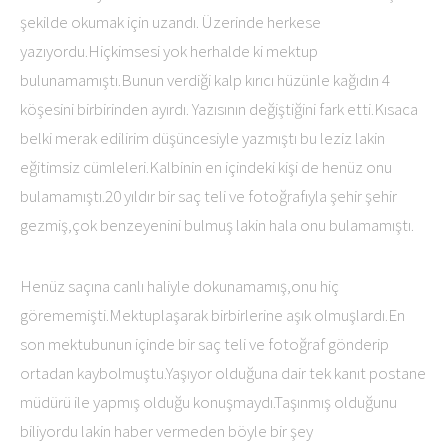
şekilde okumak için uzandı. Üzerinde herkese
yazıyordu.Hiçkimsesi yok herhalde ki mektup
bulunamamıştı.Bunun verdiği kalp kırıcı hüzünle kağıdın 4
köşesini birbirinden ayırdı. Yazısının değiştiğini fark etti.Kısaca
belki merak edilirim düşüncesiyle yazmıştı bu leziz lakin
eğitimsiz cümleleri.Kalbinin en içindeki kişi de henüz onu
bulamamıştı.20 yıldır bir saç teli ve fotoğrafıyla şehir şehir
gezmiş,çok benzeyenini bulmuş lakin hala onu bulamamıştı.
Henüz saçına canlı haliyle dokunamamış,onu hiç
görememişti.Mektuplaşarak birbirlerine aşık olmuşlardı.En
son mektubunun içinde bir saç teli ve fotoğraf gönderip
ortadan kaybolmuştu.Yaşıyor olduğuna dair tek kanıt postane
müdürü ile yapmış olduğu konuşmaydı.Taşınmış olduğunu
biliyordu lakin haber vermeden böyle bir şey