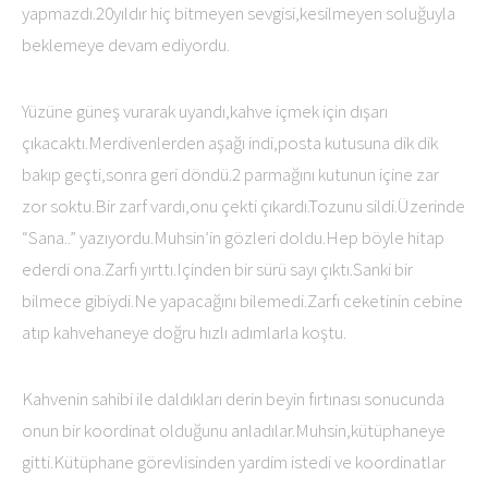
yapmazdı.20yıldır hiç bitmeyen sevgisi,kesilmeyen soluğuyla
beklemeye devam ediyordu.
Yüzüne güneş vurarak uyandı,kahve içmek için dışarı
çıkacaktı.Merdivenlerden aşağı indi,posta kutusuna dik dik
bakıp geçti,sonra geri döndü.2 parmağını kutunun içine zar
zor soktu.Bir zarf vardı,onu çekti çıkardı.Tozunu sildi.Üzerinde
“Sana..” yazıyordu.Muhsin’in gözleri doldu.Hep böyle hitap
ederdi ona.Zarfı yırttı.Içinden bir sürü sayı çıktı.Sanki bir
bilmece gibiydi.Ne yapacağını bilemedi.Zarfı ceketinin cebine
atıp kahvehaneye doğru hızlı adımlarla koştu.
Kahvenin sahibi ile daldıkları derin beyin fırtınası sonucunda
onun bir koordinat olduğunu anladılar.Muhsin,kütüphaneye
gitti.Kütüphane görevlisinden yardim istedi ve koordinatlar