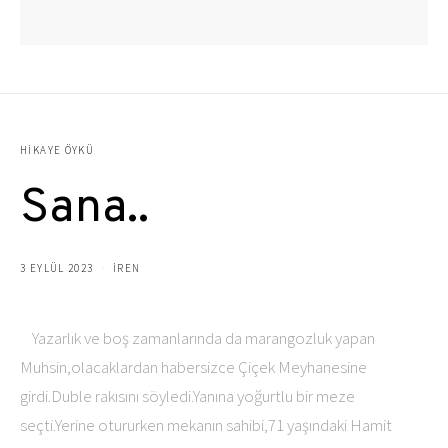
HIKAYE ÖYKÜ
Sana..
3 EYLÜL 2023
İREN
Yazarlık ve boş zamanlarında da marangozluk yapan
Muhsin,olacaklardan habersizce Çiçek Meyhanesine
girdi.Duble rakısını söyledi.Yanına yoğurtlu bir meze
seçti.Yerine otururken mekanın sahibi,71 yaşındaki Hamit