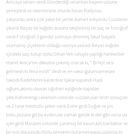
Amcaya selam verdi.Gönderdiği selamları başının üstüne
yerleştirdi ve iskemlesine oturdu.Yunan Radyosu
çalıyordu,sınıra çok yakın bir yerde ikamet ediyordu.Cüzdanını
çıkardı.Beyaz bir kağıdın arasına sıkıştırılmış bir saç ve fotoğraf
vardı.Fotoğrafı 3 gündür solmaya direnmiş fakat başarılı
olamamış çiçeklerin olduğu vazoya yasladı.Beyaz kağıdın
içindeki saçı tutup öptü.Orhan Veli ruhuyla yaptığı hareketler
Hamit Amca’nın dikkatini çekmiş olacak ki, ” Bi hişt sesi
gelmedi mi fena evlât” dedi ve en vakur gülümsemesini
takındı.Kadehlerini kaldırdılar.Işıklar kapandı.Hadi
oğlum,aklınla davran öğütleri eşliğinde kapıdan
çıktı.Kahverengi ceketinin cebinde cüzdanı,kan testi sonuçları
ve 2 tane mentollü şeker vardı.Evine girdi.Soğuk ve pis
koku,yüzüne git bu evden,ne zaman geldin ki der gibi vursa da
içeri girdi.Masanın üstünde çürümüş bir kavun,kirli bardaklar ve
bir not duruyordu.Notu kimsenin bulamamasına üzülmüş bi