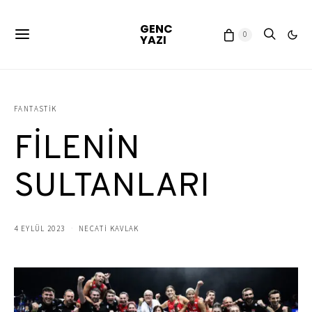
GENC
0
YAZI
FANTASTIK
FİLENİN
SULTANLARI
4 EYLÜL 2023
NECATİ KAVLAK