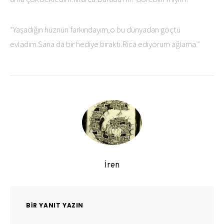
“Yaşadığın hüznün farkındayım,o bu dünyadan göçtü
evladım.Sana da bir hediye bıraktı.Rica ediyorum ağlama.”
İren
BIR YANIT YAZIN