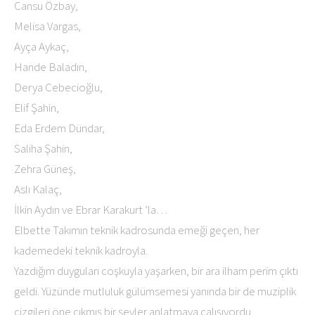
Cansu Özbay,
Melisa Vargas,
Ayça Aykaç,
Hande Baladın,
Derya Cebecioğlu,
Elif Şahin,
Eda Erdem Dündar,
Saliha Şahin,
Zehra Güneş,
Aslı Kalaç,
İlkin Aydın ve Ebrar Karakurt ’la…
Elbette Takımın teknik kadrosunda emeği geçen, her
kademedeki teknik kadroyla.
Yazdığım duyguları coşkuyla yaşarken, bir ara ilham perim çıktı
geldi. Yüzünde mutluluk gülümsemesi yanında bir de muziplik
çizgileri öne çıkmış bir şeyler anlatmaya çalışıyordu.