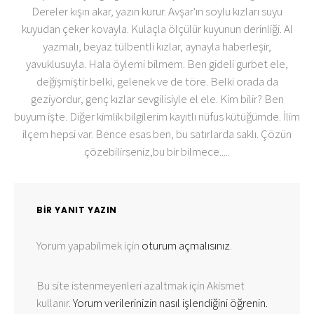
Dereler kışın akar, yazın kurur. Avşar'ın soylu kızları suyu
kuyudan çeker kovayla. Kulaçla ölçülür kuyunun derinliği. Al
yazmalı, beyaz tülbentli kızlar, aynayla haberleşir,
yavuklusuyla. Hala öylemi bilmem. Ben gideli gurbet ele,
değişmiştir belki, gelenek ve de töre. Belki orada da
geziyordur, genç kızlar sevgilisiyle el ele. Kim bilir? Ben
buyum işte. Diğer kimlik bilgilerim kayıtlı nüfus kütüğümde. İlim
ilçem hepsi var. Bence esas ben, bu satırlarda saklı. Çözün
çözebilirseniz,bu bir bilmece.....
BIR YANIT YAZIN
Yorum yapabilmek için
oturum açmalısınız
.
Bu site istenmeyenleri azaltmak için Akismet
kullanır.
Yorum verilerinizin nasıl işlendiğini öğrenin.