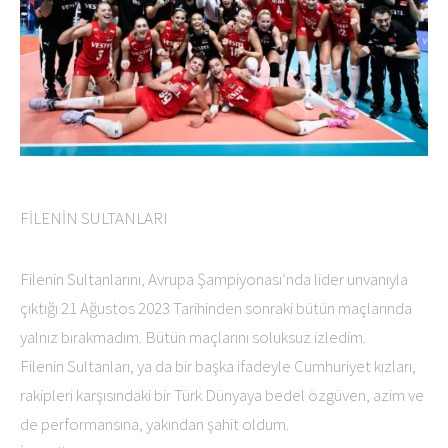
FİLENİN SULTANLARI
Filenin Sultanlarını, Avrupa Şampiyonası’nda lider unvanıyla
çıktığı 21 Ağustos 2023 Tarihinden sonraki bütün maçlarında
yalnız bırakmadım. Bütün maçlarını soluksuz izledim.
Filenin Sultanları, ya da bir başka ifadeyle Cumhuriyet kızları,
rakipleri karşısındaki bir Türk Dünyaya bedel özgüven, azim ve
de performansına, yakından şahit oldum.