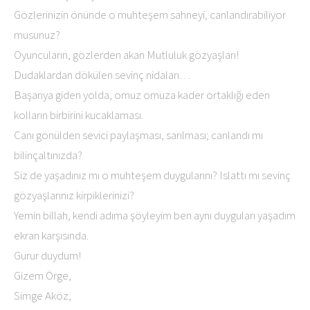
Gözlerinizin önünde o muhteşem sahneyi, canlandırabiliyor
musunuz?
Oyuncuların, gözlerden akan Mutluluk gözyaşları!
Dudaklardan dökülen sevinç nidaları…
Başarıya giden yolda, omuz omuza kader ortaklığı eden
kolların birbirini kucaklaması.
Canı gönülden sevici paylaşması, sarılması; canlandı mı
bilinçaltınızda?
Siz de yaşadınız mı o muhteşem duygularını? Islattı mı sevinç
gözyaşlarınız kirpiklerinizi?
Yemin billah, kendi adıma şöyleyim ben aynı duyguları yaşadım
ekran karşısında.
Gurur duydum!
Gizem Örge,
Simge Aköz,