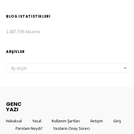
BLOG İSTATISTIKLERI
1.887.596 tıklama
ARŞIVLER
ARŞIVLER
GENC
YAZI
Hukuksal
Yasal
Kullanım Şartları
iletişim
Giriş
Parolam Neydi?
Yazıların Onay Süreci