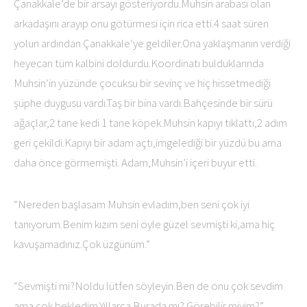
Çanakkale’de bir arsayı gösteriyordu.Muhsin arabası olan
arkadaşını arayıp onu götürmesi için rica etti.4 saat süren
yolun ardından Çanakkale’ye geldiler.Ona yaklaşmanın verdiği
heyecan tüm kalbini doldurdu.Koordinatı bulduklarında
Muhsin’in yüzünde çocuksu bir sevinç ve hiç hissetmediği
şüphe duygusu vardı.Taş bir bina vardı.Bahçesinde bir sürü
ağaçlar,2 tane kedi 1 tane köpek.Muhsin kapıyı tıklattı,2 adım
geri çekildi.Kapıyı bir adam açtı,imgelediği bir yüzdü bu ama
daha önce görmemişti. Adam,Muhsin’i içeri buyur etti.
“Nereden başlasam Muhsin evladım,ben seni çok iyi
tanıyorum.Benim kızım seni öyle güzel sevmişti ki,ama hiç
kavuşamadınız.Çok üzgünüm.”
“Sevmişti mi?Noldu lütfen söyleyin.Ben de onu çok sevdim
ama çok bekledim.Yıllarca.Burada mı? Görebilir miyim?”