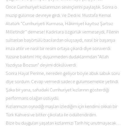
Önce Cumhuriyet kızlarımızın sevinçlerini paylaştık. Sonra o
muzip gülümse devreye girdi. Ve Dedi ki: Mustafa Kemal
Atatürk “Cumhuriyeti Kurmasa, Hâkimiyet kayıtsız Şartsız
Milletindir” demese! Kadınlara özgürlük vermeseydi, Filenin
sultanları başörtülü bacılardan oluşsaydı, nasıl bir başarıya
imza atılır ve nasıl bir resim ortaya çıkardı diye soruverdi.
Yüzüne baktım! Hiç düşünmeden dudaklarımdan “Allah
Yazdıysa Bozsun” deyimi dökülüverdi.
Sonra Hayal Perime, nereden geliyor böyle abuk sabuk soru
diye sordum. Cevap vermedi sadece gülümsemekle yetindi.
Şaka bir yana, sahadaki Cumhuriyet kızlarının gösterdiği
performans olağan üstüydü.
Kızlarımızın oynadığı maşları izlediğim için kendimi okkalı bir
Türk Kahvesi ve bitter çikolata ile ödüllendirdim.
Bize bu duyguları yaşatan kızlarımızı Tarih hiç unutmayacak…