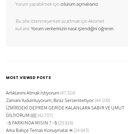
Yorum yapabilmek için
oturum açmalısınız
.
Bu site istenmeyenleri azaltmak için Akismet
kullanır.
Yorum verilerinizin nasıl işlendiğini öğrenin.
MOST VIEWED POSTS
Artıklarımı Atmak İstiyorum
(47.324)
Zamanı Yudumluyorum; Biraz Sersemletiyor.
(44.100)
İZMİRDEKİ DEPREM GERİDE KALANLARA SABIR VE UMUT
DİLİYORUM:(((((
(42.707)
:-§ FARKINDA MISIN ? :-§
(29.816)
Arka Bahçe Temalı Konuşmalar ∞
(24.643)