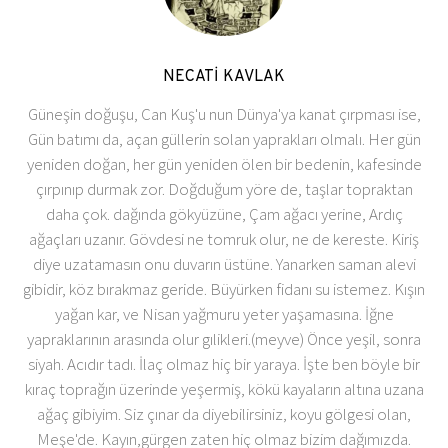
NECATİ KAVLAK
Güneşin doğuşu, Can Kuş'u nun Dünya'ya kanat çırpması ise,
Gün batımı da, açan güllerin solan yaprakları olmalı. Her gün
yeniden doğan, her gün yeniden ölen bir bedenin, kafesinde
çırpınıp durmak zor. Doğduğum yöre de, taşlar topraktan
daha çok. dağında gökyüzüne, Çam ağacı yerine, Ardıç
ağaçları uzanır. Gövdesi ne tomruk olur, ne de kereste. Kiriş
diye uzatamasın onu duvarın üstüne. Yanarken saman alevi
gibidir, köz bırakmaz geride. Büyürken fidanı su istemez. Kışın
yağan kar, ve Nisan yağmuru yeter yaşamasına. İğne
yapraklarının arasında olur gılikleri.(meyve) Önce yeşil, sonra
siyah. Acıdır tadı. İlaç olmaz hiç bir yaraya. İşte ben böyle bir
kıraç toprağın üzerinde yeşermiş, kökü kayaların altına uzana
ağaç gibiyim. Siz çınar da diyebilirsiniz, koyu gölgesi olan,
Meşe'de. Kayın,gürgen zaten hiç olmaz bizim dağımızda.