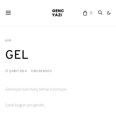
GENC
0
YAZI
ŞIIR
GEL
27 ŞUBAT 2014
ENGINEKINCII
Gelmişsin ben hariç kimse inanmıyor
Sanki bugün sen geldin,