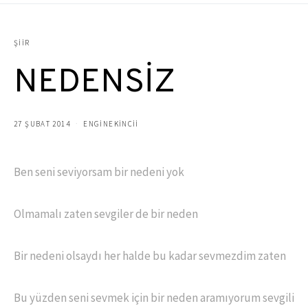
ŞIIR
NEDENSİZ
27 ŞUBAT 2014
ENGINEKINCII
Ben seni seviyorsam bir nedeni yok
Olmamalı zaten sevgiler de bir neden
Bir nedeni olsaydı her halde bu kadar sevmezdim zaten
Bu yüzden seni sevmek için bir neden aramıyorum sevgili