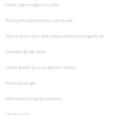
Eski bir yağmur yağıyor bu şehre
Bütün şehri papatya kokusu sarmış yine,
Temiz kokuyor şehir, deniz kokusu kirletmiyor bugünler de
Zamanda ağır ağır işliyor
Tamam geldim de çocuk gibi beni sobele
Mızıkmıyacam gel,
Belki teselli olur gelişin acılarıma…
Gel ne olursun..