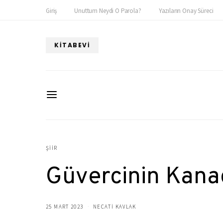
Giriş
Unuttum Neydi O Parola?
Yazıların Onay Süreci
KITABEVI
ŞIIR
Güvercinin Kana
25 MART 2023
NECATİ KAVLAK