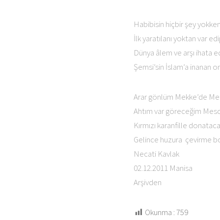
Habibisin hiçbir şey yokken
İlk yaratılanı yoktan var ed
Dünya âlem ve arşı ihata e
Şemsi’sin İslam’a inanan o
Arar gönlüm Mekke’de Med
Ahtım var göreceğim Mesci
Kırmızı karanfille donata
Gelince huzura çevirme boş
Necati Kavlak
02.12.2011 Manisa
Arşivden
Okunma :
759