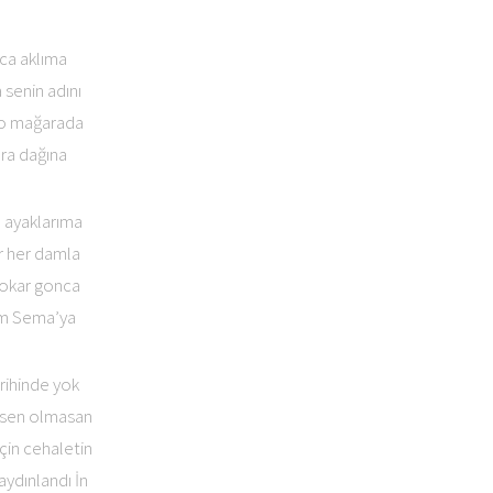
nca aklıma
senin adını
 o mağarada
ıra dağına
n ayaklarıma
ar her damla
kokar gonca
dim Sema’ya
arihinde yok
 sen olmasan
çin cehaletin
aydınlandı İn