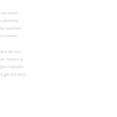
 var olanın
ip yaratanın
dip kuşatanın
nca insanın
ine’de seni
d-i Nebevi’yi
cağım mabedini
 geri tut elimi