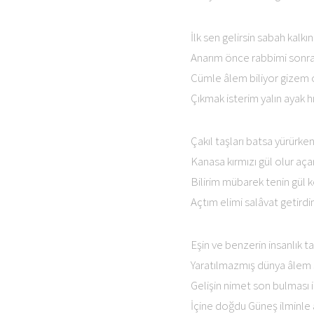
İlk sen gelirsin sabah kalkı
Anarım önce rabbimi sonra 
Cümle âlem biliyor gizem
Çıkmak isterim yalın ayak h
Çakıl taşları batsa yürürke
Kanasa kırmızı gül olur aç
Bilirim mübarek tenin gül 
Açtım elimi salâvat getir
Eşin ve benzerin insanlık t
Yaratılmazmış dünya âlem
Gelişin nimet son bulması i
İçine doğdu Güneş ilminle 