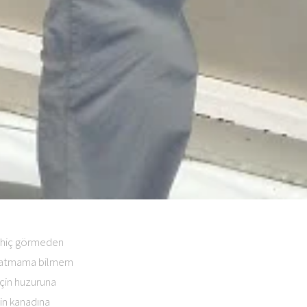
ı hiç görmeden
nlatmama bilmem
için huzuruna
in kanadına