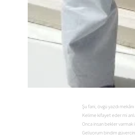
Şu fani, övgü yazdı mekân
Kelime kifayet eder mi a
Onca insan bekler varmak 
Geliyorum bindim güvercin