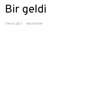
Bir geldi
7 MAYIS 2017
KRIZANTEM
Bir geldi, pir gitti
Ardında bir kalp bıraktı
Binbir parça..
Bir gitti, pir sevindirdi
Öyle ki,