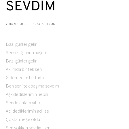
SEVDİM
7 MAYIS 2017
ERAY ALTINOK
Bazı günler gelir
Sensizliği unutmuşum
Bazı günler gelir
Aklımda bir tek sen
Gidemedim bir türlü
Ben seni tek başıma sevdim
Aşk dediklerimin hepsi
Sende anlam yitirdi
Acı dediklerimin adı ise
Çoktan neşe oldu
Sen yokken sevdim seni