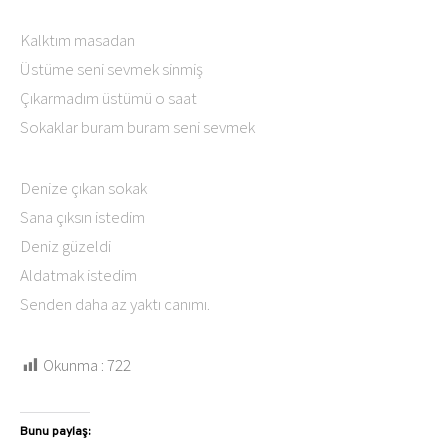
Kalktım masadan
Üstüme seni sevmek sinmiş
Çıkarmadım üstümü o saat
Sokaklar buram buram seni sevmek
Denize çıkan sokak
Sana çıksın istedim
Deniz güzeldi
Aldatmak istedim
Senden daha az yaktı canımı.⁠⁠⁠⁠
Okunma :
722
Bunu paylaş: