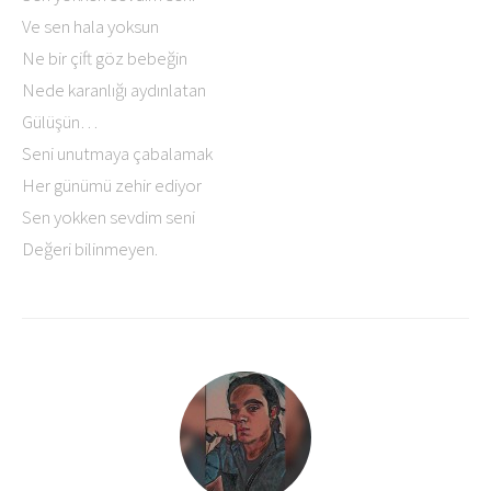
Ve sen hala yoksun
Ne bir çift göz bebeğin
Nede karanlığı aydınlatan
Gülüşün…
Seni unutmaya çabalamak
Her günümü zehir ediyor
Sen yokken sevdim seni
Değeri bilinmeyen.