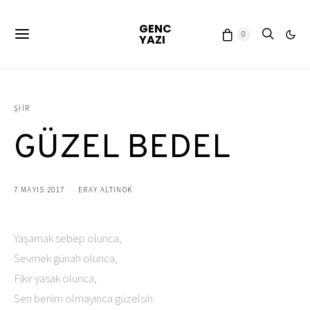
GENC
0
YAZI
ŞIIR
GÜZEL BEDEL
7 MAYIS 2017
ERAY ALTINOK
Yaşamak sebep olunca,
Sevmek günah olunca,
Fikir yasak olunca,
Sen benim olmayınca güzelsin.