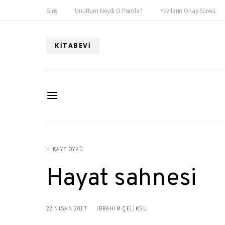
Giriş
Unuttum Neydi O Parola?
Yazıların Onay Süreci
KITABEVI
HIKAYE ÖYKÜ
Hayat sahnesi
22 NISAN 2017
IBRAHIM ÇELIKSU