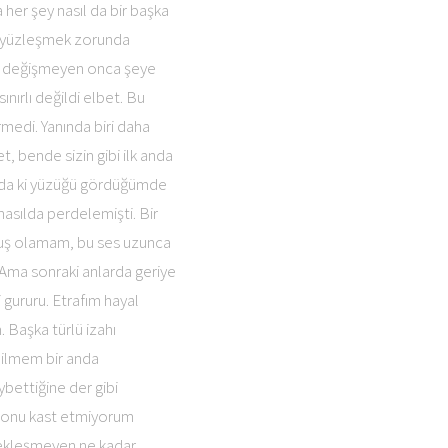
er şey nasıl da bir başka
le yüzleşmek zorunda
da değişmeyen onca şeye
ırlı değildi elbet. Bu
medi. Yanında biri daha
 bende sizin gibi ilk anda
nda ki yüzüğü gördüğümde
nasılda perdelemişti. Bir
utmuş olamam, bu ses uzunca
. Ama sonraki anlarda geriye
 gururu. Etrafım hayal
 Başka türlü izahı
 bilmem bir anda
ybettiğine der gibi
n onu kast etmiyorum
çekleşmeyen ne kadar