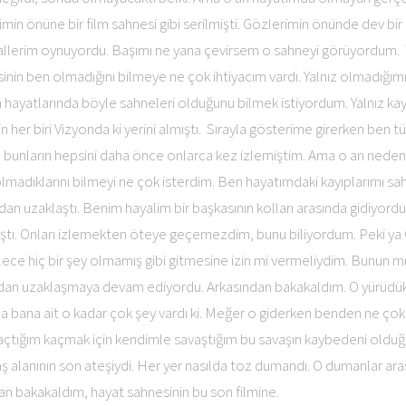
min önüne bir film sahnesi gibi serilmişti. Gözlerimin önünde dev bir
allerim oynuyordu. Başımı ne yana çevirsem o sahneyi görüyordum. 
sinin ben olmadığını bilmeye ne çok ihtiyacım vardı. Yalnız olmadığım
 hayatlarında böyle sahneleri olduğunu bilmek istiyordum. Yalnız 
her biri Vizyonda ki yerini almıştı. Sırayla gösterime girerken ben t
unların hepsini daha önce onlarca kez izlemiştim. Ama o an nedens
t olmadıklarını bilmeyi ne çok isterdim. Ben hayatımdaki kayıplarımı 
n uzaklaştı. Benim hayalim bir başkasının kolları arasında gidiyordu.
ştı. Onları izlemekten öteye geçemezdim, bunu biliyordum. Peki y
lece hiç bir şey olmamış gibi gitmesine izin mi vermeliydim. Bunun 
an uzaklaşmaya devam ediyordu. Arkasından bakakaldım. O yürüdükç
a bana ait o kadar çok şey vardı ki. Meğer o giderken benden ne çok
açtığım kaçmak için kendimle savaştığım bu savaşın kaybedeni oldu
ş alanının son ateşiydi. Her yer nasılda toz dumandı. O dumanlar ar
an bakakaldım, hayat sahnesinin bu son filmine.