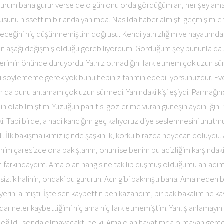
durum bana gurur verse de o gün onu orda gördüğüm an, her şey ama h
ygusunu hissettim bir anda yanımda. Nasılda haber almıştı geçmişim
 geleceğini hiç düşünmemiştim doğrusu. Kendi yalnızlığım ve hayatım
an aşağı değişmiş olduğu görebiliyordum. Gördüğüm şey bununla da sın
lerimin önünde duruyordu. Yalnız olmadığını fark etmem çok uzun sür
u söylememe gerek yok bunu hepiniz tahmin edebiliyorsunuzdur. Evet,
da bunu anlamam çok uzun sürmedi. Yanındaki kişi eşiydi. Parmağı
olabilmiştim. Yüzüğün parıltısı gözlerime vuran güneşin aydınlığını 
nki. Tabi birde, a hadi karıcığım geç kalıyoruz diye seslenmesini un
dı. İlk bakışma ikimiz içinde şaşkınlık, korku birazda heyecan doluydu
enim çaresizce ona bakışlarım, onun ise benim bu acizliğim karşındaki
nun farkındaydım. Ama o an hangisine takılıp düşmüş olduğumu anladım.
izlik halinin, ondaki bu gururun. Acır gibi bakmıştı bana. Ama neden
r yerini almıştı. İşte sen kaybettin ben kazandım, bir bak bakalım ne ka
dar neler kaybettiğimi hiç ama hiç fark etmemiştim. Yanlış anlamayı
 değildi, sonda olmayacaktı belki. Ama o an hayatımda olmayan ger