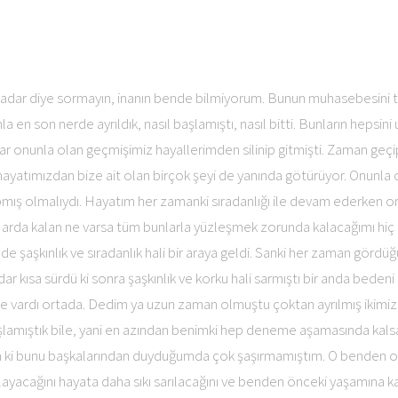
dar diye sormayın, inanın bende bilmiyorum. Bunun muhasebesini t
en son nerde ayrıldık, nasıl başlamıştı, nasıl bitti. Bunların hepsin
 onunla olan geçmişimiz hayallerimden silinip gitmişti. Zaman geçip
i hayatımızdan bize ait olan birçok şeyi de yanında götürüyor. Onunl
mış olmalıydı. Hayatım her zamanki sıradanlığı ile devam ederken on
arda kalan ne varsa tüm bunlarla yüzleşmek zorunda kalacağımı hi
 şaşkınlık ve sıradanlık hali bir araya geldi. Sanki her zaman gördüğü
dar kısa sürdü ki sonra şaşkınlık ve korku hali sarmıştı bir anda bedeni
e vardı ortada. Dedim ya uzun zaman olmuştu çoktan ayrılmış ikimiz
mıştık bile, yani en azından benimki hep deneme aşamasında kalsa
yim ki bunu başkalarından duyduğumda çok şaşırmamıştım. O benden o
rlayacağını hayata daha sıkı sarılacağını ve benden önceki yaşamına 