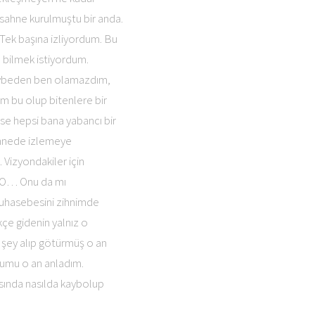
 sahne kurulmuştu bir anda.
Tek başına izliyordum. Bu
ı bilmek istiyordum.
kaybeden ben olamazdım,
üm bu olup bitenlere bir
e hepsi bana yabancı bir
sahnede izlemeye
 Vizyondakiler için
a O… Onu da mı
muhasebesini zihnimde
e gidenin yalnız o
 şey alıp götürmüş o an
ğumu o an anladım.
asında nasılda kaybolup