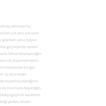
utmayı aklımdan hiç
i unutalı çok ama çok uzun
 giderken yalnız başına
a olan geçmişimde sanırım
unla tekrar karşılaşacağım
ç ama hiç düşünmemiştim,
m insanlardan biri gibi
 mi. İyi ama neden
de hayatımıza kaldığımız
 da onun bunu başardığını
ldukça güçlü bir karaktere
kaldığı yerden devam