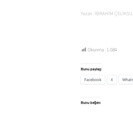
Yazan : İBRAHİM ÇELİKSU
Okunma :
1.084
Bunu paylaş:
Facebook
X
What
Bunu beğen: