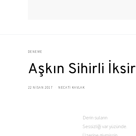
DENEME
Aşkın Sihirli İksir
22 NISAN 2017
NECATİ KAVLAK
Derin suların
Sessizliği var yüzünde.
Üzerine giymişsin