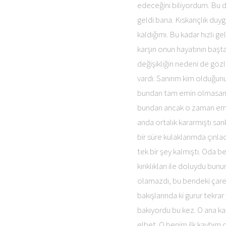
edeceğini biliyordum. Bu 
geldi bana. Kıskançlık du
kaldığımı. Bu kadar hızlı
karşın onun hayatının başt
değişikliğin nedeni de göz
vardı. Sanırım kim olduğun
bundan tam emin olmasam 
bundan ancak o zaman emin 
anda ortalık kararmıştı sa
bir süre kulaklarımda çınla
tek bir şey kalmıştı. Oda b
kırıklıkları ile doluydu bu
olamazdı, bu bendeki çares
bakışlarında ki gurur tekra
bakıyordu bu kez. O ana ka
elbet. O benim ilk kaybım