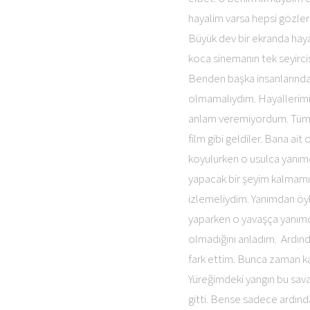
hayalim varsa hepsi gözleri
Büyük dev bir ekranda hay
koca sinemanın tek seyirci
Benden başka insanlarında
olmamalıydım. Hayallerimin 
anlam veremiyordum. Tüm b
film gibi geldiler. Bana ai
koyulurken o usulca yanımda
yapacak bir şeyim kalmamı
izlemeliydim. Yanımdan öy
yaparken o yavaşça yanımd
olmadığını anladım. Ardınd
fark ettim. Bunca zaman k
Yüreğimdeki yangın bu sava
gitti. Bense sadece ardınd