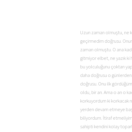
Uzun zaman olmuştu, ne ka
geçirmedim doğrusu. Onunla 
zaman olmuştu. O ana kadar
gitmiyor elbet, ne yazık k
bu yolculuğunu çoktan yap
daha doğrusu o günlerden 
doğrusu. Onu ilk gördüğümde
oldu, bir an. Ama o an o ka
korkuyordum ki korkacak n
yerden devam etmeye başla
biliyordum. İtiraf etmeli
sahipti kendini kolay topa