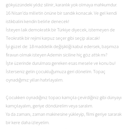
gökyüzündeki yıldız silinir; karanlık yok olmaya mahkumdur.
16 Nisan’da milletin önüne bir sandık konacak. Ve gel kendi
istikbalini kendin belirle denecek!
İsteyen laik demokratik bir Türkiye diyecek, istemeyen de
Teokratik bir rejimi karpuz seçer gibi seçip alacak!
İyi güzel de: 18 maddelik değişikliği kabul edersek, başımıza
firavun olmak isteyen Ademin siciline hiç göz attık mı?
İşte üzerinde durulması gereken esas mesele ve konu bu!
İsterseniz gelin çocukluğumuza geri dönelim. Topaç
oynadığımız yılları hatırlayalım.
Çocukken oynadığınız topacı kamçıla çevirdiğiniz gibi dünyayı
kamçılayalım, geriye döndürelim veya saralım.
Ya da zamanı, zaman makinesine yükleyip, filmi geriye sararak
bir kere daha izleyelim.