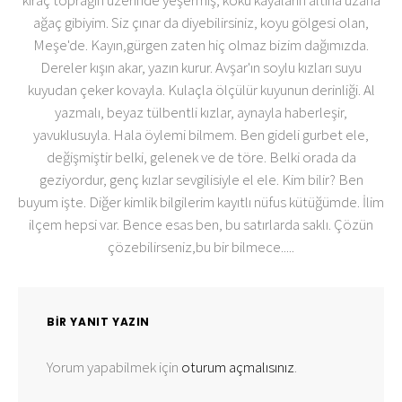
ağaç gibiyim. Siz çınar da diyebilirsiniz, koyu gölgesi olan,
Meşe'de. Kayın,gürgen zaten hiç olmaz bizim dağımızda.
Dereler kışın akar, yazın kurur. Avşar'ın soylu kızları suyu
kuyudan çeker kovayla. Kulaçla ölçülür kuyunun derinliği. Al
yazmalı, beyaz tülbentli kızlar, aynayla haberleşir,
yavuklusuyla. Hala öylemi bilmem. Ben gideli gurbet ele,
değişmiştir belki, gelenek ve de töre. Belki orada da
geziyordur, genç kızlar sevgilisiyle el ele. Kim bilir? Ben
buyum işte. Diğer kimlik bilgilerim kayıtlı nüfus kütüğümde. İlim
ilçem hepsi var. Bence esas ben, bu satırlarda saklı. Çözün
çözebilirseniz,bu bir bilmece.....
BIR YANIT YAZIN
Yorum yapabilmek için
oturum açmalısınız
.