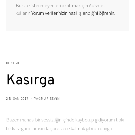
Bu site istenmeyenleri azaltmak için Akismet
kullanır.
Yorum verilerinizin nasıl işlendiğini öğrenin.
DENEME
Kasırga
2 NISAN 2017
YAĞMUR SEVIM
Bazen manası bir sessizliğin içinde kaybolup gidiyorum tıpkı
bir kasırganın arasında çaresizce kalmak gibi bu duygu.