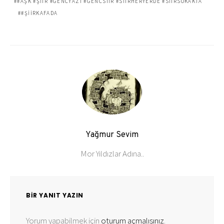
#AŞK #ŞIIR #GENCYAZI #GENCSIIR #SIIRHERYERDE #SIIRSOKAKTA
#ŞIIRKAFADA
Yağmur Sevim
Mor Yıldızlar Adına..
BIR YANIT YAZIN
Yorum yapabilmek için
oturum açmalısınız
.