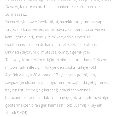
Dava Açılan dosyalara bakan mahkeme ve hâkimleri de
sormazsınız.
Yalçın olayları öyle incelemiş ki; hazırlık soruşturması yapan,
takipsizlik kararı veren, duruşmaya çıkan berat kararı veren
kamu görevlileri, uçmuş! Kimi kariyerinin zirvesi ile
ödüllenmiş, kimileri de kadim millete vekil bile olmuş.
Onun için diyorum ki, mütevazı olmaya gerek yok.
Türkiye’yi kime teslim ettiğimizi bilmek zorundayız. Seksen
milyon Türk millet için: Türkiye’den başka Türkiye Yok!
Atatürk yaklaşık 80 yıl önce ; “Baylar sırası gelmişken,
saygıdeğer ulusuma şunu öğütlerim ki; bağrında yetiştirerek
başının üstüne değin çıkaracağı adamların kanındaki,
bulucundaki “vicdanındaki” öz mayayı çok iyi incelemeye ilgi
göstermekten biran geri kalmasın!” bizi uyarmış. (Kaynak
Nutuk S.404)