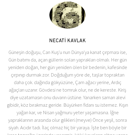
NECATİ KAVLAK
Güneşin doğuşu, Can Kuş'u nun Dünya'ya kanat çırpması ise,
Gün batımı da, açan güllerin solan yaprakları olmalı. Her gün
yeniden doğan, her gün yeniden ölen bir bedenin, kafesinde
çırpınıp durmak zor. Doğduğum yöre de, taşlar topraktan
daha çok. dağında gökyüzüne, Çam ağacı yerine, Ardıç
ağaçları uzanır. Gövdesi ne tomruk olur, ne de kereste. Kiriş
diye uzatamasın onu duvarın üstüne. Yanarken saman alevi
gibidir, köz bırakmaz geride. Büyürken fidanı su istemez. Kışın
yağan kar, ve Nisan yağmuru yeter yaşamasına. İğne
yapraklarının arasında olur gılikleri.(meyve) Önce yeşil, sonra
siyah. Acıdır tadı. İlaç olmaz hiç bir yaraya. İşte ben böyle bir
kıraç toprağın üzerinde yeşermiş, kökü kayaların altına uzana