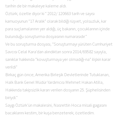
tarihin de bir makaleye kaleme aldı.
Öztürk; özetle diyor ki “ 2012/ 120663 tarih ve sayısı
kamuoyunun “17 Aralık” olarak bildiği rüşvet, yolsuzluk, kar
para suçlamalarının yer aldığı, üç bakanın, çocuklarının içinde
bulunduğu soruşturma dosyasının numarasıdır”
Ve bu soruşturma dosyası, “Soruşturmayı yürüten Cumhuriyet
Savcısı Celal Kara’dan alındıktan sonra 2014/69582 sayıyla,
sanıklar hakkında “kovuşturmaya yer olmadığı-na” ilişkin karar
verildi”
Birkaç gün önce; Amerika Birleşik Devletlerinde Tutuklanan,
Halk Bank Genel Müdür Yardımcısı Mehmet Hakan Atilla,
Hakkında takipsizlik kararı verilen dosyanın 25. Şüphelisinden
biriydi.”
Saygı Öztürk’ün makalesini, Nasrettin Hoca misali gagasını
bacaklarını kestim, bir kuşa benzeterek; özetledim.