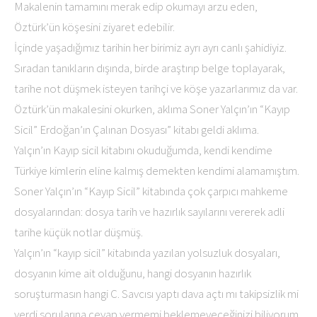
Makalenin tamamını merak edip okumayı arzu eden,
Öztürk’ün köşesini ziyaret edebilir.
İçinde yaşadığımız tarihin her birimiz ayrı ayrı canlı şahidiyiz.
Sıradan tanıkların dışında, birde araştırıp belge toplayarak,
tarihe not düşmek isteyen tarihçi ve köşe yazarlarımız da var.
Öztürk’ün makalesini okurken, aklıma Soner Yalçın’ın “Kayıp
Sicil” Erdoğan’ın Çalınan Dosyası” kitabı geldi aklıma.
Yalçın’ın Kayıp sicil kitabını okuduğumda, kendi kendime
Türkiye kimlerin eline kalmış demekten kendimi alamamıştım.
Soner Yalçın’ın “Kayıp Sicil” kitabında çok çarpıcı mahkeme
dosyalarından: dosya tarih ve hazırlık sayılarını vererek adli
tarihe küçük notlar düşmüş.
Yalçın’ın “kayıp sicil” kitabında yazılan yolsuzluk dosyaları,
dosyanın kime ait olduğunu, hangi dosyanın hazırlık
soruşturmasın hangi C. Savcısı yaptı dava açtı mı takipsizlik mi
verdi sorularına cevap vermemi beklemeyeceğinizi biliyorum.