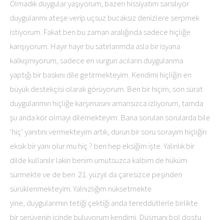
Olmadık duygular yaşıyorum, bazen hissiyatım sarsılıyor
duygularımı ateşe verip uçsuz bucaksız denizlere serpmek
istiyorum. Fakat ben bu zaman aralığında sadece hiçliğe
karışıyorum. Hayır hayır bu satırlarımda asla bir isyana
kalkışmıyorum, sadece en vurgun acıların duygularıma
yaptığı bir baskını dile getirmekteyim. Kendimi hiçliğin en
büyük destekçisi olarak görüyorum. Ben bir hiçim, son sürat
duygularımın hiçliğe karşımasını amansızca izliyorum, tamda
şu anda kör olmayı dilemekteyim. Bana sorulan sorularda bile
‘hiç’ yanıtını vermekteyim artık, durun bir soru sorayım hiçliğin
eksik bir yanı olur mu hiç ? ben hep eksiğim işte. Yalınlık bir
dilde kullanılır lakin benim umutsuzca kalbim de hüküm
sürmekte ve de ben 21. yüzyıl da çaresizce peşinden
sürüklenmekteyim. Yalnızlığım nüksetmekte
yine, duygularımın tetiği çektiği anda tereddütlerle birlikte
bir serüvenin içinde buluyorum kendimi. Düşmanı bol dostu