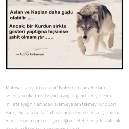
Mütevazi olmanın sırası mı? Birileri cumhuriyeti idam
sehpasına çıkartmış, boynuna yağlı urganı takmış; kadim
millete ayağının altındaki iskemleye sen tekmeyi vur diyor!
Vur ki; Mustafa Kemal’in tırnaklarıyla temelini kazdığı, kurucu
meclisle omuz omuza inşa ettiği ve İlelebet payidar kalacak
dediği : çağdaş, laik cumhuriyet yıkılsın!