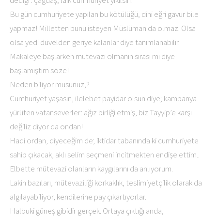
Bu gün cumhuriyete yapılan bu kötülüğü, dini eğri gavur bile
yapmaz! Milletten bunu isteyen Müslüman da olmaz. Olsa
olsa yedi düvelden geriye kalanlar diye tanımlanabilir.
Makaleye başlarken mütevazi olmanın sırası mı diye
başlamıştım söze!
Neden biliyor musunuz,?
Cumhuriyet yaşasın, ilelebet payidar olsun diye; kampanya
yürüten vatanseverler: ağız birliği etmiş, biz Tayyip’e karşı
değiliz diyor da ondan!
Hadi ordan, diyeceğim de; iktidar tabanında ki cumhuriyete
sahip çıkacak, aklı selim seçmeni incitmekten endişe ettim..
Elbette mütevazi olanların kaygılarını da anlıyorum.
Lakin bazıları, mütevaziliği korkaklık, teslimiyetçilik olarak da
algılayabiliyor, kendilerine pay çıkartıyorlar.
Halbuki güneş gibidir gerçek. Ortaya çıktığı anda,