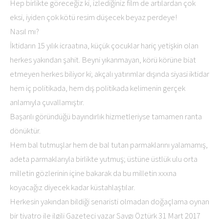
Hep birlikte göreceğiz ki, izlediğiniz film de artılardan çok
eksi, iyiden çok kötü resim düşecek beyaz perdeye!
Nasıl mı?
İktidarın 15 yılık icraatına, küçük çocuklar hariç yetişkin olan
herkes yakından şahit. Beyni yıkanmayan, körü körüne biat
etmeyen herkes biliyor ki; akçalı yatırımlar dışında siyasi iktidar
hem iç politikada, hem dış politikada kelimenin gerçek
anlamıyla çuvallamıştır.
Başarılı göründüğü bayındırlık hizmetleriyse tamamen ranta
dönüktür.
Hem bal tutmuşlar hem de bal tutan parmaklarını yalamamış,
adeta parmaklarıyla birlikte yutmuş; üstüne üstlük ulu orta
milletin gözlerinin içine bakarak da bu milletin xxxna
koyacağız diyecek kadar küstahlaştılar.
Herkesin yakından bildiği senaristi olmadan doğaçlama oynan
bir tiyatro ile ilgili Gazeteci yazar Saygı Öztürk 31 Mart 2017