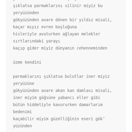
şıklatsa parmaklarını silinir miyiz bu 
yeryüzünden

gökyüzünden avare dönen bir yıldız misali, 
kaçar mıyız evren boşluğuna

hisleriyle avuturken ağlayan melekler 
sırtlarındaki yarayı

kaçıp gider miyiz dünyanın cehenneminden

üzme kendini

parmaklarını şıklatsa bulutlar iner miyiz 
yeryüzüne

gökyüzünden avare akan kan damlası misali,

iner miyim göğsüne yabancı eller gibi

bütün hiddetiyle kavururken damarlarım 
bedenimi

kaçabilir miyim güzelliğinin eseri gök’ 
yüzünden
