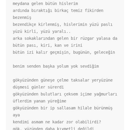
meydana gelen bütün hislerim

ardında bıraktığı birkaç temiz fikirden 
bezenmiş

bezendikçe kirlenmiş, hislerimin yüzü paslı

yüzü kirli, yüzü yaralı..

arka sokaklarından gelen bir rüzgar yalasa da 
bütün pası, kiri, kan ve irini

bütün izi kalır geçmişin, bugünün, geleceğin

benim senden başka yolum yok sevdiğim

gökyüzünden güneşe çelme taksalar yeryüzüne 
düşmesi günler sürerdi

gökyüzünden bulutları çeksem içime yağmurları 
üflerdim yanan yüreğime 

gökyüzünden bir ip sallasam hilale bürünmüş 
aya

kendimi asmam ne kadar zor olabilirdi?

gök, yüzünden daha kıymetli değildi
