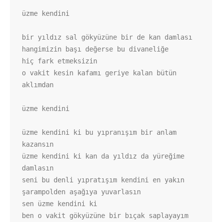
üzme kendini

bir yıldız sal gökyüzüne bir de kan damlası

hangimizin başı değerse bu divaneliğe

hiç fark etmeksizin

o vakit kesin kafamı geriye kalan bütün 
aklımdan 

üzme kendini

üzme kendini ki bu yıpranışım bir anlam 
kazansın

üzme kendini ki kan da yıldız da yüreğime 
damlasın

seni bu denli yıpratışım kendini en yakın 
şarampolden aşağıya yuvarlasın

sen üzme kendini ki

ben o vakit gökyüzüne bir bıçak saplayayım
