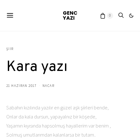
GENC
0
YAZI
ŞIIR
Kara yazı
21 HAZIRAN 2017
NACAR
Sabahın kızılında yazılır en güzel aşk şiirleri bende,
Onlar da kala dursun, yapayalnız bir köşede,
Yaşamın kıyısında hapsolmuş hayallerim var benim ,
Solmuş umutlarımdan kalanlarsa bir tutam..