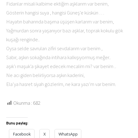
Fidanlar misali kalbime ektiğim aşklarım var benim,
Gösterin hangisi suya , hangisi Güneş’e küskün …
Hayatın baharında başıma üşüşen karlarım var benim,
Yağmurdan sonra yaşanıyor bazı aşklar, toprak kokulu gök
kuşağı renginde..
Oysa selde savrulan zifiri sevdalarım var benim ,
Sabır, aşkın sokağında intihara kalkışıyormuş meğer..
aşık’ı maşuk’a şikayet edecek mecalim mi? var benim ..
Ne acı giden belirliyorsa aşkın kaderini,
Ela’ya hasret siyah gözlerim, ne kara yazı’m var benim.
Okunma :
682
Bunu paylaş:
Facebook
X
WhatsApp