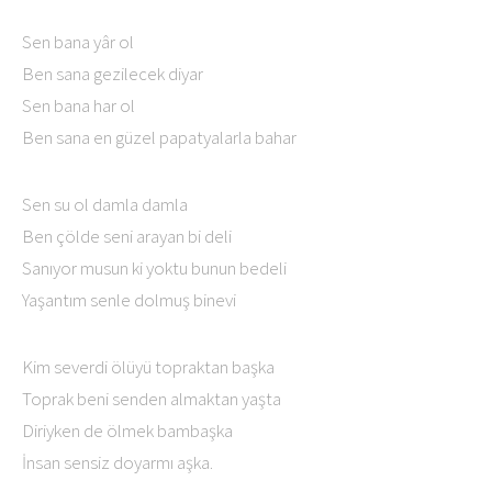
Sen bana yâr ol
Ben sana gezilecek diyar
Sen bana har ol
Ben sana en güzel papatyalarla bahar
Sen su ol damla damla
Ben çölde seni arayan bi deli
Sanıyor musun ki yoktu bunun bedeli
Yaşantım senle dolmuş binevi
Kim severdi ölüyü topraktan başka
Toprak beni senden almaktan yaşta
Diriyken de ölmek bambaşka
İnsan sensiz doyarmı aşka.