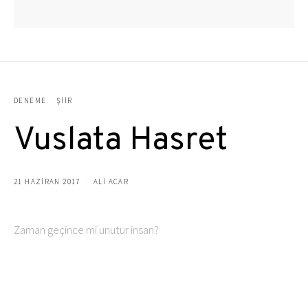
DENEME
ŞIIR
Vuslata Hasret
21 HAZIRAN 2017
ALI ACAR
Zaman geçince mi unutur insan?
Asıl , zaman geçince hatırlar , özler
Ama sevdiğini bir kalbin içinde gizler
Bilmek icin ne yaparsın.