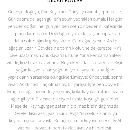
NECATİ KAVLAK
Güneşin doğuşu, Can Kuş'u nun Dünya'ya kanat çırpması ise,
Gün batımı da, açan güllerin solan yaprakları olmalı. Her gün
yeniden doğan, her gün yeniden ölen bir bedenin, kafesinde
çırpınıp durmak zor. Doğduğum yöre de, taşlar topraktan
daha çok. dağında gökyüzüne, Çam ağacı yerine, Ardıç
ağaçları uzanır. Gövdesi ne tomruk olur, ne de kereste. Kiriş
diye uzatamasın onu duvarın üstüne. Yanarken saman alevi
gibidir, köz bırakmaz geride. Büyürken fidanı su istemez. Kışın
yağan kar, ve Nisan yağmuru yeter yaşamasına. İğne
yapraklarının arasında olur gılikleri.(meyve) Önce yeşil, sonra
siyah. Acıdır tadı. İlaç olmaz hiç bir yaraya. İşte ben böyle bir
kıraç toprağın üzerinde yeşermiş, kökü kayaların altına uzana
ağaç gibiyim. Siz çınar da diyebilirsiniz, koyu gölgesi olan,
Meşe'de. Kayın,gürgen zaten hiç olmaz bizim dağımızda.
Dereler kışın akar, yazın kurur. Avşar'ın soylu kızları suyu
kuyudan çeker kovayla. Kulaçla ölçülür kuyunun derinliği. Al
yazmalı, beyaz tülbentli kızlar, aynayla haberleşir,