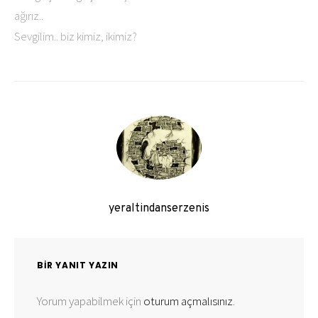
ağırız..
Sevgilim.. biz kimiz, ikimiz?
yeraltindanserzenis
BIR YANIT YAZIN
Yorum yapabilmek için
oturum açmalısınız
.