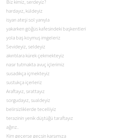
Biz kimiz, serdeyiz?
hardayız, küldeyiz
isyan ateşi sol yanıyla
yakarken göğüs kafesindeki başkentleri
yola baş koymuş imgeleriz
Sevideyiz, seldeyiz
akıntılara kürek çekmekteyiz
nasır tutmakta avuç içlerimiz
susadıkça içmekteyiz
sustukça içerleriz
Araftayız, sırattayız
sorgudayız, sualdeyiz
belirsizliklerde tecelliyiz
terazinin yenik düştüğü taraftayız
ağırız..
Kim geçerse geçsin karşımıza