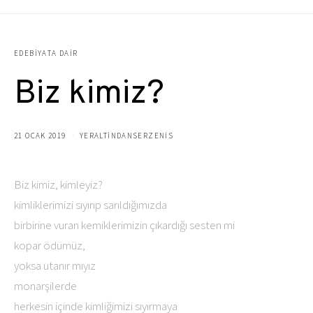
EDEBIYATA DAIR
Biz kimiz?
21 OCAK 2019
YERALTINDANSERZENIS
Biz kimiz, kimleyiz?
kimliklerimizi sıyırıp sarıldığımızda
birbirine vuran kemiklerimizin çıkardığı sesten mi
kopar ödümüz,
yoksa utanır mıyız
monarşilerde
herkesin içinde kimliğimizi sıyırmaya