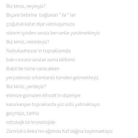
Biz kimiz, neyleyiz?
Biçare birbirine bağlanan ” ile ” ler
çoğulluk katar diye varoluşumuza
sislerin içinden sessiz kervanlar yürütmekteyiz
Biz kimiz, neredeyiz?
Nebukadnezar’ın topraklarında
bab-ı esrara vurulan asma kilitleriz
Babil’de tüme varacakken
yerçekimsiz ortamlarda tümden gelmekteyiz.
Biz kimiz, yerdeyiz?
etimize gömülen Afrodit’in dişleriyle
kana karışan topraklarda yüz üstü yatmaktayız
geçmişiz, tarihiz
mitolojik bir kronolojide
Zümrüd-ü Anka’nın ağzında Kaf dağına taşınmaktayız