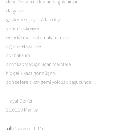
deniz’im sen ne kadar dalgalanırsan
dalgalan
göklerde uçuyor Allah deyip
yetim hakkı yiyen
edindiği mal mülk makam mevki
sığmaz Hayal’ine
sor bakalım
simit kapmak için uçan martılara
hiç çelik kasa görmüş mü
son sefere çıkan gemi yolcusu başucunda…
Hayal Denizi
21.01.19 Manisa
Okunma :
1.077