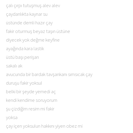
çalı çırpı tutuşmuş alev alev
çaydanlıkta kaynar su
üstünde demli hazır çay
fakir oturmuş beyaz taşın üstüne
diyecek yok değme keyfine
ayağında kara lastik
üstü başı perişan
sakalı ak
avucunda bir bardak tavşankanı sımsıcak çay
duruşu fakir yoksul
belki bir şeyde yemedi aç
kendi kendime soruyorum
şu çizdiğim resim mi fakir
yoksa
çay içen yoksulun hakkını yiyen obez mi