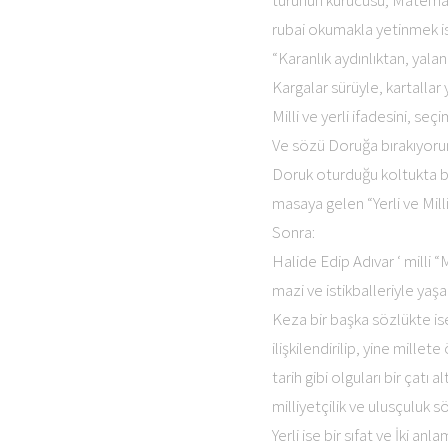
türünün kurucusu; Matemati
rubai okumakla yetinmek is
“Karanlık aydınlıktan, yalan
Kargalar sürüyle, kartallar 
Milli ve yerli ifadesini, 
Ve sözü Doruğa bırakıyorum
Doruk oturduğu koltukta bi
masaya gelen “Yerli ve Mil
Sonra:
Halide Edip Adıvar ‘ milli “M
mazi ve istikballeriyle yaş
Keza bir başka sözlükte ise
ilişkilendirilip, yine mille
tarih gibi olguları bir çatı
milliyetçilik ve ulusçuluk s
Yerli ise bir sıfat ve İki anlam