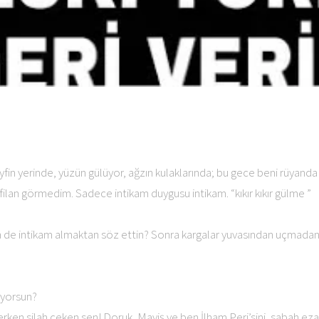
fin yerinde, yüzün gülüyor, ağzın kulaklarında; bu gece beni rüyand
filan görmedim. Sadece intikam duygusu intikam. “kıkır kıkır gülme ”
de intikam almaktan söz ettin? Sonra kargalar yuvasından uçmadan, 
üyorsun?
rken silah çeken sen! Doruk, Maviş ve ben İlham Peri’sini, sabah e