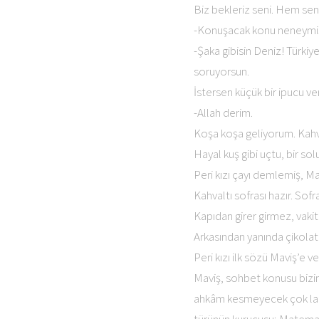
Biz bekleriz seni. Hem sen
-Konuşacak konu neneymiş
-Şaka gibisin Deniz! Türki
soruyorsun.
İstersen küçük bir ipucu ve
-Allah derim.
Koşa koşa geliyorum. Kahv
Hayal kuş gibi uçtu, bir solu
Peri kızı çayı demlemiş, Mav
Kahvaltı sofrası hazır. Sofra
Kapıdan girer girmez, vakit 
Arkasından yanında çikolat
Peri kızı ilk sözü Maviş’e ve
Maviş, sohbet konusu bizim 
ahkâm kesmeyecek çok laf 