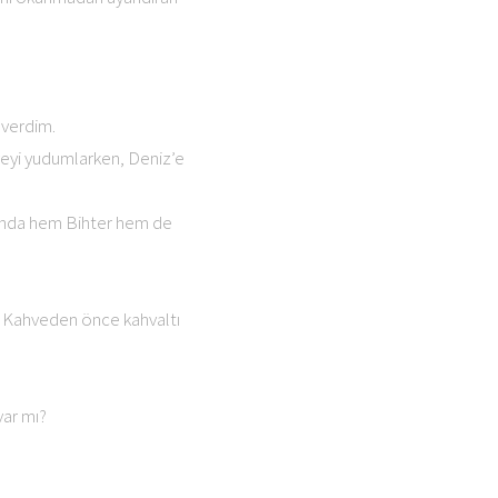
 verdim.
eyi yudumlarken, Deniz’e
anında hem Bihter hem de
. Kahveden önce kahvaltı
var mı?