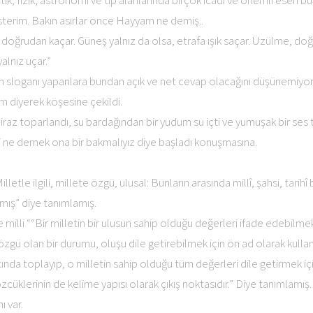
k, fizik, astronomi ve tıp alanlarında birçok icadı ve önemli eseri
terim. Bakın asırlar önce Hayyam ne demiş..
 doğrudan kaçar. Güneş yalnız da olsa, etrafa ışık saçar. Üzülme, doğru
yalnız uçar.”
seçim sloganı yapanlara bundan açık ve net cevap olacağını düşünemiyo
 diyerek köşesine çekildi.
raz toparlandı, su bardağından bir yudum su içti ve yumuşak bir ses
li ne demek ona bir bakmalıyız diye başladı konuşmasına.
illetle ilgili, millete özgü, ulusal: Bunların arasında millî, şahsi, tarihî
amış” diye tanımlamış.
 milli ““Bir milletin bir ulusun sahip olduğu değerleri ifade edebilmek
te özgü olan bir durumu, oluşu dile getirebilmek için ön ad olarak kullanı
 altında toplayıp, o milletin sahip olduğu tüm değerleri dile getirmek içi
özcüklerinin de kelime yapısı olarak çıkış noktasıdır.” Diye tanımlamış.
ı var.