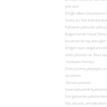
yine sen!
Ektiğin diken tohumlarını n
Sonra acı Türk Kahvesi ikra
Kahvenin yanına bir sütlü ç
Bugün bende Hayal Deniz’i
kocaman bir taş atacağım.
Attığım taşın dalgalarını 
sütlü çikolata var. Biraz k
-Harikasın Peri kızı!
Elimi yüzümü yıkayayım, ü
da isterim.
-Avcunu yalarsın.
Senin kahvaltılık fiyatları
Son günlerde şarküteriden T
Yok, abi yok, sen kahvaltını