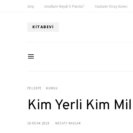
Giriş
Unuttum Neydi O Parola?
Yazıların Onay Süreci
KITABEVI
FELSEFE
KURGU
Kim Yerli Kim Mil
19 OCAK 2023
NECATİ KAVLAK