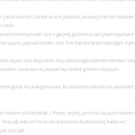
e çabuk unuttun. Üstelik sıcacık yataktan yaka paça tek tek topladın.
m ettin.
ikolata bile koymadın. İşte o geçmiş günlerin acısını çıkartmaya karar
ne sürpriz yapmak istedim. Size Türk Kahvesi ikram edeceğim. Kahv
birlikte sayarız diye düşündüm. Geç kalma bugün kahveler benden. Y
aynatalım, kazandan ne çıkacak hep birlikte görelim istiyorum.
zerimi giyinip koşarak geliyorum. Bu arada ben kahvaltı da yapmadım
ndan haberin yok herhalde. J Peynir, zeytin, yumurta; kaç para haberin 
ereyağı aldın mı? Ya sucuk ve pastırma fiyatlarına hiç baktın mı?
 yap öyle gel.