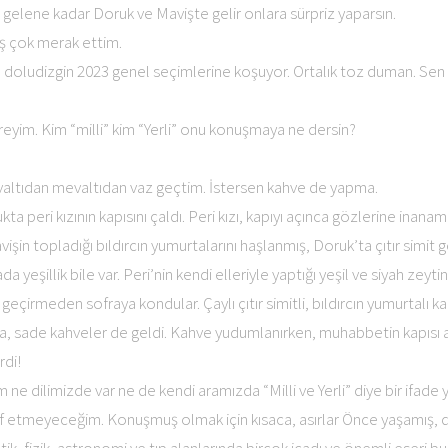
 gelene kadar Doruk ve Mavişte gelir onlara sürpriz yaparsın.
 çok merak ettim.
ye doludizgin 2023 genel seçimlerine koşuyor. Ortalık toz duman. Se
reyim. Kim “milli” kim “Yerli” onu konuşmaya ne dersin?
altıdan mevaltıdan vaz geçtim. İstersen kahve de yapma.
kta peri kızının kapısını çaldı. Peri kızı, kapıyı açınca gözlerine inanam
işin topladığı bıldırcın yumurtalarını haşlanmış, Doruk’ta çıtır simit g
da yeşillik bile var. Peri’nin kendi elleriyle yaptığı yeşil ve siyah zeyti
geçirmeden sofraya kondular. Çaylı çıtır simitli, bıldırcın yumurtalı kahv
a, sade kahveler de geldi. Kahve yudumlanırken, muhabbetin kapısı a
rdi!
ne dilimizde var ne de kendi aramızda “Milli ve Yerli” diye bir ifade
etmeyeceğim. Konuşmuş olmak için kısaca, asırlar Önce yaşamış, 