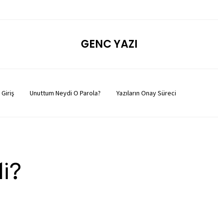
GENC YAZI
Giriş
Unuttum Neydi O Parola?
Yazıların Onay Süreci
li?