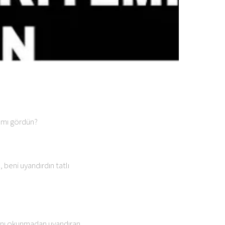
a mı gördün?
beni uyandırdın tatlı
zanı okunmadan uyandıran