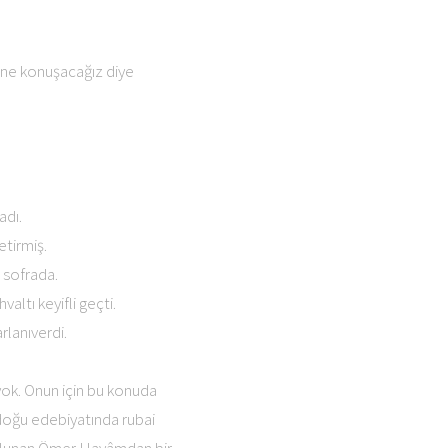
n ne konuşacağız diye
adı.
etirmiş.
n sofrada.
altı keyifli geçti.
rlanıverdi.
 yok. Onun için bu konuda
doğu edebiyatında rubai