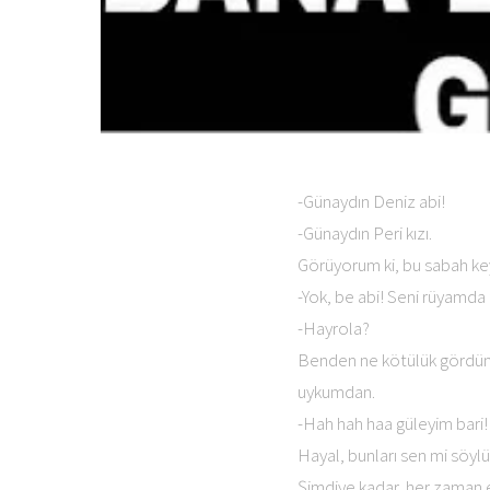
-Günaydın Deniz abi!
-Günaydın Peri kızı.
Görüyorum ki, bu sabah key
-Yok, be abi! Seni rüyamda 
-Hayrola?
Benden ne kötülük gördün 
uykumdan.
-Hah hah haa güleyim bari!
Hayal, bunları sen mi söyl
Şimdiye kadar, her zaman e