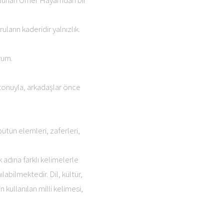
 bulunan Ömer Hayâmdan bir
ların kaderidir yalnızlık.
rum.
 tonuyla, arkadaşlar önce
 bütün elemleri, zaferleri,
 adına farklı kelimelerle
labilmektedir. Dil, kültür,
n kullanılan milli kelimesi,