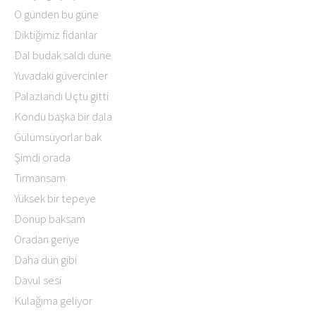
O günden bu güne
Diktiğimiz fidanlar
Dal budak saldı düne
Yuvadaki güvercinler
Palazlandı Uçtu gitti
Kondu başka bir dala
Gülümsüyorlar bak
Şimdi orada
Tırmansam
Yüksek bir tepeye
Dönüp baksam
Oradan geriye
Daha dün gibi
Davul sesi
Kulağıma geliyor