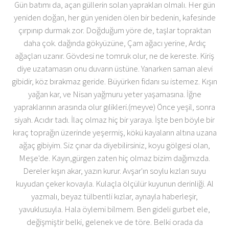
Gün batımı da, açan güllerin solan yaprakları olmalı. Her gün
yeniden doğan, her gün yeniden ölen bir bedenin, kafesinde
çırpınıp durmak zor. Doğduğum yöre de, taşlar topraktan
daha çok. dağında gökyüzüne, Çam ağacı yerine, Ardıç
ağaçları uzanır. Gövdesi ne tomruk olur, ne de kereste. Kiriş
diye uzatamasın onu duvarın üstüne. Yanarken saman alevi
gibidir, köz bırakmaz geride. Büyürken fidanı su istemez. Kışın
yağan kar, ve Nisan yağmuru yeter yaşamasına. İğne
yapraklarının arasında olur gılikleri.(meyve) Önce yeşil, sonra
siyah. Acıdır tadı. İlaç olmaz hiç bir yaraya. İşte ben böyle bir
kıraç toprağın üzerinde yeşermiş, kökü kayaların altına uzana
ağaç gibiyim. Siz çınar da diyebilirsiniz, koyu gölgesi olan,
Meşe'de. Kayın,gürgen zaten hiç olmaz bizim dağımızda.
Dereler kışın akar, yazın kurur. Avşar'ın soylu kızları suyu
kuyudan çeker kovayla. Kulaçla ölçülür kuyunun derinliği. Al
yazmalı, beyaz tülbentli kızlar, aynayla haberleşir,
yavuklusuyla. Hala öylemi bilmem. Ben gideli gurbet ele,
değişmiştir belki, gelenek ve de töre. Belki orada da