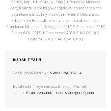
Dergisi, Kirpi, Kibrit Kutusu, Silgi Şiir Dergisi ve Münşeat
Dergisi olmak üzere birçok dergide ve internet sitesinde
yayımlanmıştır. 2019 yılında düzenlenen 9. Uluslararası
Eskişehir Şiir Festivali'ne katılımcı şair olarak katılmıştır.
Yayımlanan Kitapları: 1. Gelişigüzel (2014) 2. Farzımuhal (2016)
3. turnuSOL (2017) 4. Darbımesel (2018) 5. Kül (2018) 6.
Begonvil (2019) 7. Aklıevvel (2020)
BIR YANIT YAZIN
Yorum yapabilmek için
oturum açmalısınız
.
Bu site istenmeyenleri azaltmak için Akismet
kullanır.
Yorum verilerinizin nasıl işlendiğini öğrenin.