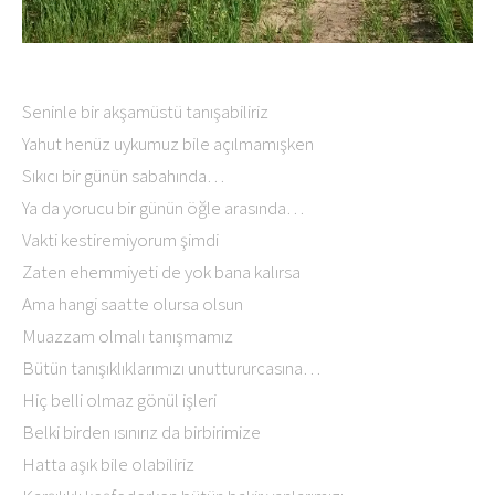
Seninle bir akşamüstü tanışabiliriz
Yahut henüz uykumuz bile açılmamışken
Sıkıcı bir günün sabahında…
Ya da yorucu bir günün öğle arasında…
Vakti kestiremiyorum şimdi
Zaten ehemmiyeti de yok bana kalırsa
Ama hangi saatte olursa olsun
Muazzam olmalı tanışmamız
Bütün tanışıklıklarımızı unuttururcasına…
Hiç belli olmaz gönül işleri
Belki birden ısınırız da birbirimize
Hatta aşık bile olabiliriz