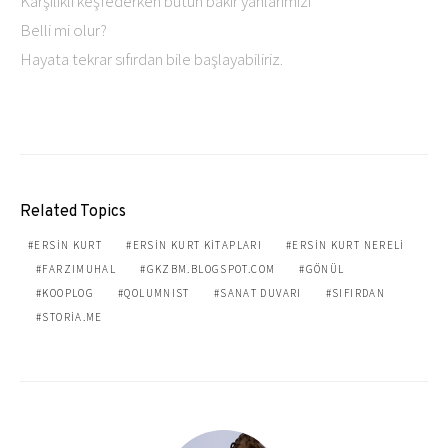
Karşılıklı keşfederken bütün bakir yanlarımızı
Belli mi olur?
Hayata tekrar sıfırdan bile başlayabiliriz.
Related Topics
ERSIN KURT
ERSIN KURT KITAPLARI
ERSIN KURT NERELI
FARZIMUHAL
GKZBM.BLOGSPOT.COM
GÖNÜL
KOOPLOG
QOLUMNIST
SANAT DUVARI
SIFIRDAN
STORIA.ME