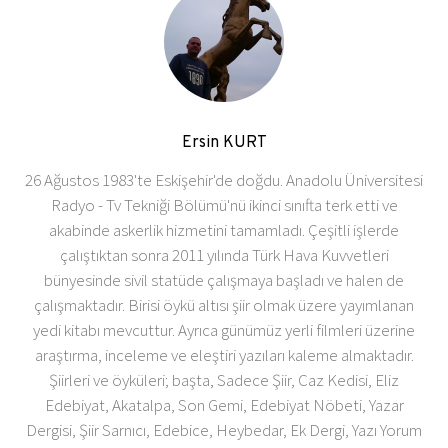
Ersin KURT
26 Ağustos 1983'te Eskişehir'de doğdu. Anadolu Üniversitesi
Radyo - Tv Tekniği Bölümü'nü ikinci sınıfta terk etti ve
akabinde askerlik hizmetini tamamladı. Çeşitli işlerde
çalıştıktan sonra 2011 yılında Türk Hava Kuvvetleri
bünyesinde sivil statüde çalışmaya başladı ve halen de
çalışmaktadır. Birisi öykü altısı şiir olmak üzere yayımlanan
yedi kitabı mevcuttur. Ayrıca günümüz yerli filmleri üzerine
araştırma, inceleme ve eleştiri yazıları kaleme almaktadır.
Şiirleri ve öyküleri; başta, Sadece Şiir, Caz Kedisi, Eliz
Edebiyat, Akatalpa, Son Gemi, Edebiyat Nöbeti, Yazar
Dergisi, Şiir Sarnıcı, Edebice, Heybedar, Ek Dergi, Yazı Yorum