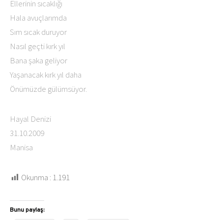
Ellerinin sıcaklığı
Hala avuçlarımda
Sım sıcak duruyor
Nasıl geçti kırk yıl
Bana şaka geliyor
Yaşanacak kırk yıl daha
Önümüzde gülümsüyor.
Hayal Denizi
31.10.2009
Manisa
Okunma :
1.191
Bunu paylaş: