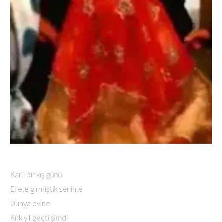
Karlı bir kış günü
El ele girmiştik seninle
Dünya evine
Kırk yıl geçti şimdi