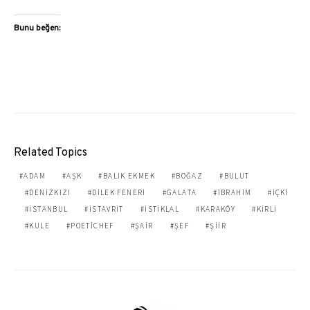
Bunu beğen:
Related Topics
ADAM
AŞK
BALIK EKMEK
BOĞAZ
BULUT
DENIZKIZI
DILEK FENERI
GALATA
IBRAHIM
İÇKI
ISTANBUL
ISTAVRIT
ISTIKLAL
KARAKÖY
KIRLI
KULE
POETICHEF
ŞAIR
ŞEF
ŞIIR