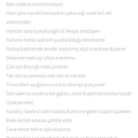
Ben sadece ellerini tutayım
Hem şiire meraklı her kadının çekeceği vardır kirli elli
adamlardan
Hatırlat sana bununla ilgili bir hikaye anlatayım
Kullanıcı hatası aşkların yüzdürüldüğü denizlerde
Rotayı belirlemek simide alıştırılmış etçil martılara düşerse
Yelkenler mahcup olsun melteme
Çok eşli Beyoğlu’nda yürürken
Tek sen ol yanımda, hep sen ol mesela
Travestileri aşağılama onlar ki direnişin parçasıdır
Sen sakın ha unutma tek gülleri, onlar ki aşkın kilometre taşıdır
Uzatsan elini,
Karaköy İskelesi’nden Galata Kulesi’ne giden taşları sayarken
Balık ekmek kokusu şahitlik eder
Sana tekrar tekrar aşık oluşuma