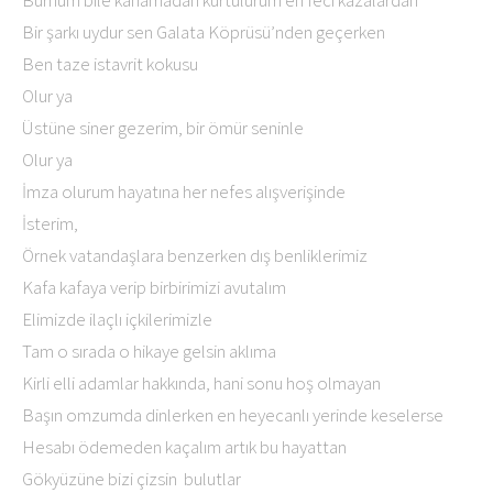
Burnum bile kanamadan kurtulurum en feci kazalardan
Bir şarkı uydur sen Galata Köprüsü’nden geçerken
Ben taze istavrit kokusu
Olur ya
Üstüne siner gezerim, bir ömür seninle
Olur ya
İmza olurum hayatına her nefes alışverişinde
İsterim,
Örnek vatandaşlara benzerken dış benliklerimiz
Kafa kafaya verip birbirimizi avutalım
Elimizde ilaçlı içkilerimizle
Tam o sırada o hikaye gelsin aklıma
Kirli elli adamlar hakkında, hani sonu hoş olmayan
Başın omzumda dinlerken en heyecanlı yerinde keselerse
Hesabı ödemeden kaçalım artık bu hayattan
Gökyüzüne bizi çizsin bulutlar