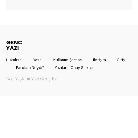
GENC
YAZI
Hukuksal
Yasal
Kullanım Şartları
iletişim
Giriş
Parolam Neydi?
Yazıların Onay Süreci
Söz Yaşlanır Yazı Genç Kalır.