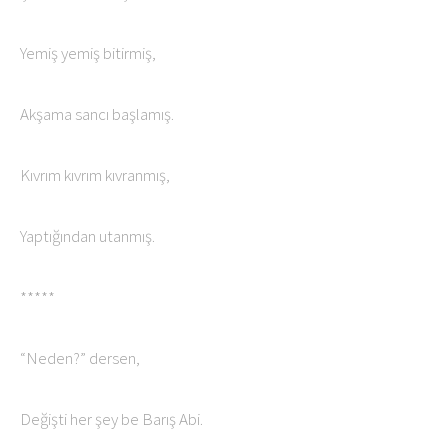
Yemiş yemiş bitirmiş,
Akşama sancı başlamış.
Kıvrım kıvrım kıvranmış,
Yaptığından utanmış.
*****
“Neden?” dersen,
Değişti her şey be Barış Abi.