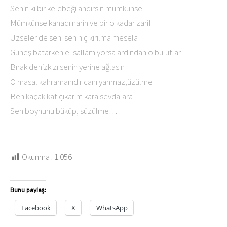
Senin ki bir kelebeği andırsın mümkünse
Mümkünse kanadı narin ve bir o kadar zarif
Üzseler de seni sen hiç kırılma mesela
Güneş batarken el sallamıyorsa ardından o bulutlar
Bırak denizkızı senin yerine ağlasın
O masal kahramanıdır canı yanmaz,üzülme
Ben kaçak kat çıkarım kara sevdalara
Sen boynunu büküp, süzülme…
Okunma :
1.056
Bunu paylaş:
Facebook
X
WhatsApp