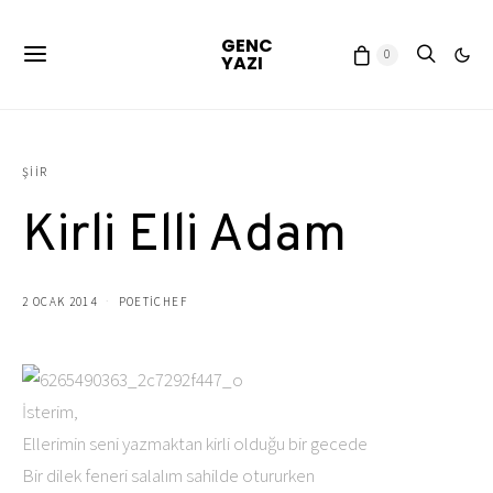
GENC
0
YAZI
ŞIIR
Kirli Elli Adam
2 OCAK 2014
POETICHEF
İsterim,
Ellerimin seni yazmaktan kirli olduğu bir gecede
Bir dilek feneri salalım sahilde otururken