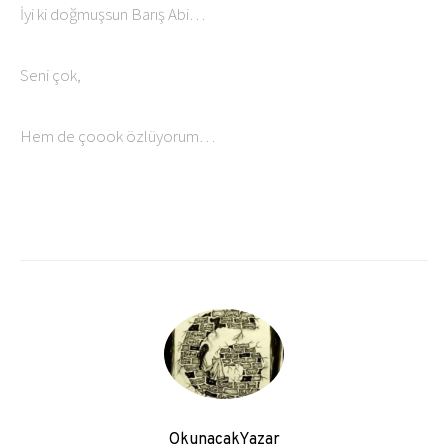
İyi ki doğmuşsun Barış Abi…
Seni çok,
Hem de çoook özlüyorum…
OkunacakYazar