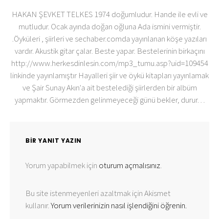
HAKAN ŞEVKET TELKES 1974 doğumludur. Hande ile evli ve
mutludur. Ocak ayında doğan oğluna Ada ismini vermiştir.
.Öyküleri , şiirleri ve sechaber.comda yayınlanan köşe yazıları
vardır. Akustik gitar çalar. Beste yapar. Bestelerinin birkaçını
http://www.herkesdinlesin.com/mp3_tumu.asp?uid=109454
linkinde yayınlamıştır Hayalleri şiir ve öykü kitapları yayınlamak
ve Şair Sunay Akın'a ait bestelediği şiirlerden bir albüm
yapmaktır. Görmezden gelinmeyeceği günü bekler, durur. . .
BIR YANIT YAZIN
Yorum yapabilmek için
oturum açmalısınız
.
Bu site istenmeyenleri azaltmak için Akismet
kullanır.
Yorum verilerinizin nasıl işlendiğini öğrenin.