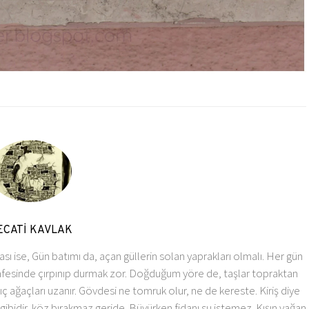
ECATİ KAVLAK
 ise, Gün batımı da, açan güllerin solan yaprakları olmalı. Her gün
afesinde çırpınıp durmak zor. Doğduğum yöre de, taşlar topraktan
 ağaçları uzanır. Gövdesi ne tomruk olur, ne de kereste. Kiriş diye
ibidir, köz bırakmaz geride. Büyürken fidanı su istemez. Kışın yağan