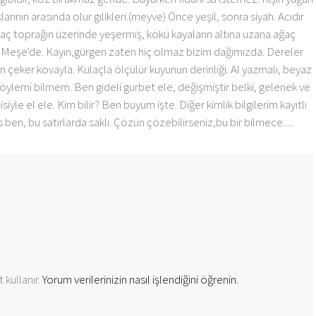
ının arasında olur gılikleri.(meyve) Önce yeşil, sonra siyah. Acıdır
kıraç toprağın üzerinde yeşermiş, kökü kayaların altına uzana ağaç
lan, Meşe'de. Kayın,gürgen zaten hiç olmaz bizim dağımızda. Dereler
udan çeker kovayla. Kulaçla ölçülür kuyunun derinliği. Al yazmalı, beyaz
a öylemi bilmem. Ben gideli gurbet ele, değişmiştir belki, gelenek ve
iyle el ele. Kim bilir? Ben buyum işte. Diğer kimlik bilgilerim kayıtlı
en, bu satırlarda saklı. Çözün çözebilirseniz,bu bir bilmece.....
 kullanır.
Yorum verilerinizin nasıl işlendiğini öğrenin.