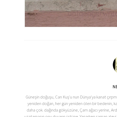
N
Güneşin doğuşu, Can Kuş'u nun Dünya'ya kanat çırpması
yeniden doğan, her gün yeniden ölen bir bedenin, k
daha çok. dağında gökyüzüne, Çam ağacı yerine, Ardıç
uzatamasın onu duvarın üstüne. Yanarken saman alevi g