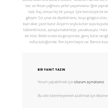
kar, ve Nisan yağmuru yeter yaşamasına. İğne yapraklar
tadı. İlaç olmaz hiç bir yaraya. İşte ben böyle bir 
gibiyim. Siz çınar da diyebilirsiniz, koyu gölgesi o
kışın akar, yazın kurur. Avşar'ın soylu kızları suyu kuy
tülbentli kızlar, aynayla haberleşir, yavuklusuyla. Hal
de töre. Belki orada da geziyordur, genç kızlar sevgilis
nüfus kütüğümde. İlim ilçem hepsi var. Bence esas b
BIR YANIT YAZIN
Yorum yapabilmek için
oturum açmalısınız
.
Bu site istenmeyenleri azaltmak için Akismet