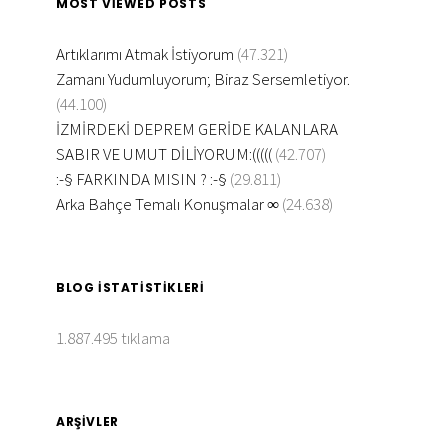
MOST VIEWED POSTS
Artıklarımı Atmak İstiyorum
(47.321)
Zamanı Yudumluyorum; Biraz Sersemletiyor.
(44.100)
İZMİRDEKİ DEPREM GERİDE KALANLARA
SABIR VE UMUT DİLİYORUM:(((((
(42.707)
:-§ FARKINDA MISIN ? :-§
(29.811)
Arka Bahçe Temalı Konuşmalar ∞
(24.638)
BLOG İSTATISTIKLERI
1.887.495 tıklama
ARŞIVLER