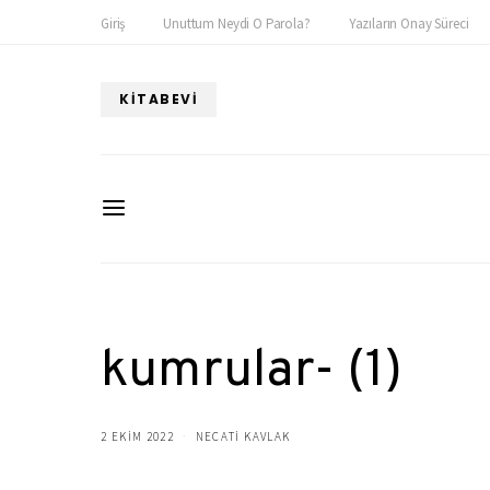
Giriş
Unuttum Neydi O Parola?
Yazıların Onay Süreci
KITABEVI
kumrular- (1)
2 EKIM 2022
NECATİ KAVLAK