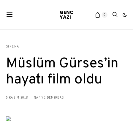
GENC
0
YAZI
SINEMA
Müslüm Gürses’in
hayatı film oldu
5 KASIM 2018
NAFIYE DEMIRBAS