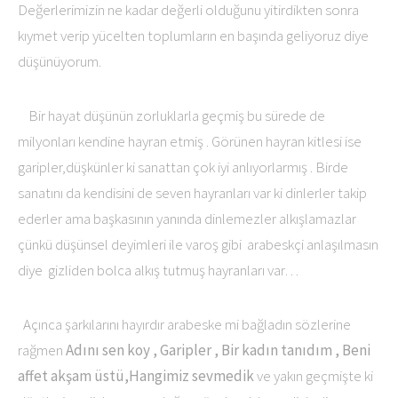
Değerlerimizin ne kadar değerli olduğunu yitirdikten sonra
kıymet verip yücelten toplumların en başında geliyoruz diye
düşünüyorum.
Bir hayat düşünün zorluklarla geçmiş bu sürede de
milyonları kendine hayran etmiş . Görünen hayran kitlesi ise
garipler,düşkünler ki sanattan çok iyi anlıyorlarmış . Birde
sanatını da kendisini de seven hayranları var ki dinlerler takip
ederler ama başkasının yanında dinlemezler alkışlamazlar
çünkü düşünsel deyimleri ile varoş gibi arabeskçi anlaşılmasın
diye
gizliden bolca alkış tutmuş hayranları var…
Açınca şarkılarını hayırdır arabeske mi bağladın sözlerine
rağmen
Adını sen koy , Garipler , Bir kadın tanıdım , Beni
affet akşam üstü,Hangimiz sevmedik
ve yakın geçmişte ki