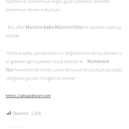
düetleri ve dinlenmeye değer güzel şarkılarını dinledim
dinlemeye devam ediyorum….
Bizi affet
Müslüm baba
Müslüm filmi
nle kıymetini daha iyi
anladık.
Yitirince sahip çıkmak bizim öz değerlerimiz olmuş demem o
ki
gidenler gitmeyenleri teşvik etsinler ki…
Muhterem
Nur
hanımefendi olmak üzere dünya kendi sanatçımıza sahip
çıktığımızı görsün. Sevgiler iyi seyirler
https://ahsapblog.com
Okunma :
1.316