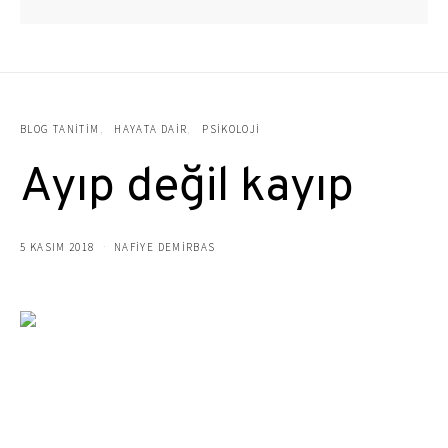
BLOG TANITIM
HAYATA DAIR
PSIKOLOJI
Ayıp değil kayıp
5 KASIM 2018
NAFIYE DEMIRBAS
Kararlar vardır kararsızlığı tetikler,yol uzundur bilemezsin