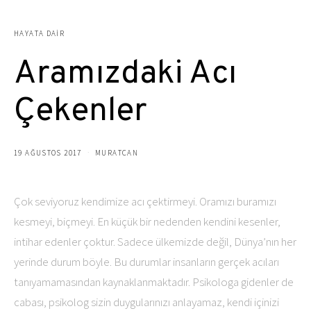
HAYATA DAIR
Aramızdaki Acı
Çekenler
19 AĞUSTOS 2017
MURATCAN
Çok seviyoruz kendimize acı çektirmeyi. Oramızı buramızı
kesmeyi, biçmeyi. En küçük bir nedenden kendini kesenler,
intihar edenler çoktur. Sadece ülkemizde değil, Dünya’nın her
yerinde durum böyle. Bu durumlar insanların gerçek acıları
tanıyamamasından kaynaklanmaktadır. Psikologa gidenler de
cabası, psikolog sizin duygularınızı anlayamaz, kendi içinizi