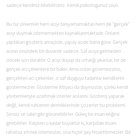
sadece kendiniz bilebilirsiniz. Kendi psikologunuz olun.
Bu tür önlemler hem acıyı tanıyamamaktan hem de “gerçek”
acıyı duymak istememekten kaynaklanmaktadır. Onların
yaptıkları gösteriş amaçlıdır, yapay acıdır bana göre. Gerçek
acının önündeki bir duvardır sadece. Saf acıya gelmeden
önceki son duraktır. O acıyı duyup da ortalığı yıkanlar, bir de
gerçek acı çekenlere bir bakın. Ama onları göremezsiniz,
gerçekten acı çekenler, o saf duyguyu tadanlar kendilerini
göstermezler. Gösterme ihtiyacı da duymazlar, çünkü kendi
yöntemleriyle azaltmak isterler acılarını. Gösteriş yaparak
değil, kendi ruhlarının derinliklerinde çözerler bu problemi.
Sessiz ve sakin gibi görünebilirler. Güleç bir insan kılığına
girebilirler. Kalpleri o kadar büyüktür ki, karşıdaki insanı
rahatsız etmek istemezler, ona hiçbir şey hissettirmezler. Bir