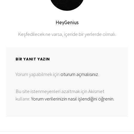
HeyGenius
Keşfedilecek ne varsa, içeride bir yerlerde olmalı.
BIR YANIT YAZIN
Yorum yapabilmek için
oturum açmalısınız
.
Bu site istenmeyenleri azaltmak için Akismet
kullanır.
Yorum verilerinizin nasıl işlendiğini öğrenin.