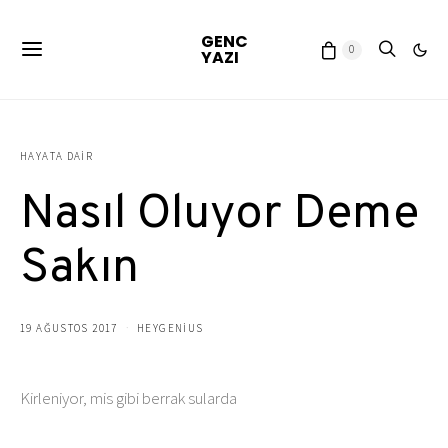
GENC
0
YAZI
HAYATA DAIR
Nasıl Oluyor Deme
Sakın
19 AĞUSTOS 2017
HEYGENIUS
Kirleniyor, mis gibi berrak sularda