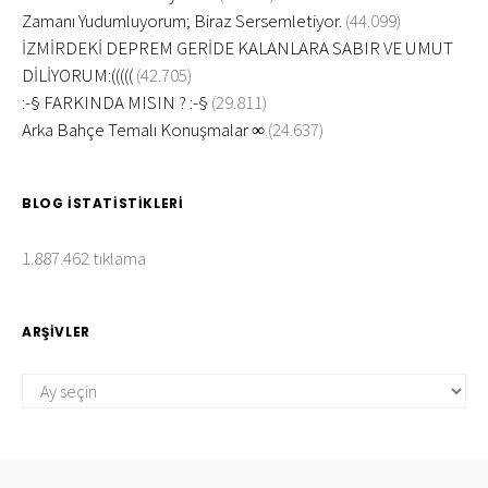
Zamanı Yudumluyorum; Biraz Sersemletiyor.
(44.099)
İZMİRDEKİ DEPREM GERİDE KALANLARA SABIR VE UMUT
DİLİYORUM:(((((
(42.705)
:-§ FARKINDA MISIN ? :-§
(29.811)
Arka Bahçe Temalı Konuşmalar ∞
(24.637)
BLOG İSTATISTIKLERI
1.887.462 tıklama
ARŞIVLER
ARŞIVLER