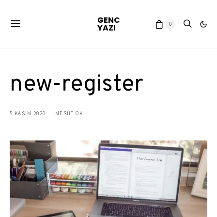
GENC
0
YAZI
new-register
5 KASIM 2020
MESUT OK