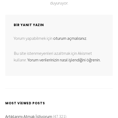
duyuruyor.
BIR YANIT YAZIN
Yorum yapabilmek için
oturum açmalısınız
.
Bu site istenmeyenleri azaltmak için Akismet
kullanır.
Yorum verilerinizin nasıl işlendiğini öğrenin.
MOST VIEWED POSTS
Artıklarımı Atmak İstiyorum
(47.321)