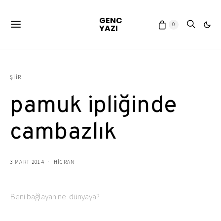
GENC
0
YAZI
ŞIIR
pamuk ipliğinde
cambazlık
3 MART 2014
HICRAN
Beni bağlayan ne dünyaya?