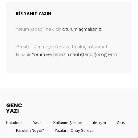
BIR YANIT YAZIN
Yorum yapabilmek için
oturum açmalısınız
.
Bu site istenmeyenleri azaltmak için Akismet
kullanır.
Yorum verilerinizin nasıl işlendiğini öğrenin.
GENC
YAZI
Hukuksal
Yasal
Kullanım Şartları
iletişim
Giriş
Parolam Neydi?
Yazıların Onay Süreci