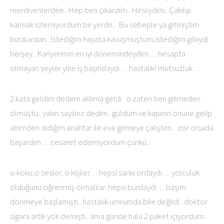
merdivenlerden.. Hep ben çıkardım.. Hırslıydım.. Çakılıp
kalmak istemiyordum bir yerde.. Bu sebeple ya gitmiştim
buralardan.. İstediğim hayata kavuşmuştum,istediğim gibiydi
herşey.. Kariyerimin en iyi dönemindeydim… hesapta
olmayan şeyler yine iş başındaydı… hastalık! mutsuzluk…
2.kata geldim dedem aklıma geldi.. o zaten ben gitmeden
ölmüştü.. yakın sayılırız dedim.. güldüm ve kapının önüne gelip
abimden aldığım anahtar ile eve girmeye çalıştım.. zor olsada
başardım… cesaret edemiyordum çünkü..
o koku,o sesler, o kişiler… hepsi sanki ordaydı… yolculuk
olduğunu öğrenmiş olmalılar..hepsi burdaydı… başım
dönmeye başlamıştı.. hastalık umrumda bile değildi . doktor
sigara artık yok demişti.. ama günde hala 2 paket içiyordum..