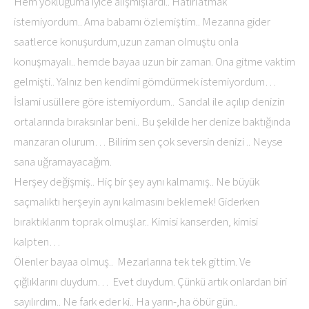
Hem yokluğuma iyice alışmışlardı.. Hatırlatmak
istemiyordum.. Ama babamı özlemiştim.. Mezarına gider
saatlerce konuşurdum,uzun zaman olmuştu onla
konuşmayalı.. hemde bayaa uzun bir zaman. Ona gitme vaktim
gelmişti.. Yalnız ben kendimi gömdürmek istemiyordum…
İslami usüllere göre istemiyordum.. Sandal ile açılıp denizin
ortalarında bıraksınlar beni.. Bu şekilde her denize baktığında
manzaran olurum… Bilirim sen çok seversin denizi .. Neyse
sana uğramayacağım.
Herşey değişmiş.. Hiç bir şey aynı kalmamış.. Ne büyük
saçmalıktı herşeyin aynı kalmasını beklemek! Giderken
bıraktıklarım toprak olmuşlar.. Kimisi kanserden, kimisi
kalpten…
Ölenler bayaa olmuş.. Mezarlarına tek tek gittim. Ve
çığlıklarını duydum… Evet duydum. Çünkü artık onlardan biri
sayılırdım.. Ne fark eder ki.. Ha yarın-,ha öbür gün..