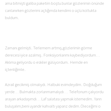
ama bitmişti galiba paketim boştu.bunlar gözlerimin önünde
canlanırken gözlerimi açtığımda kendimi o üçlü koltukta
buldum..
Zamanı gelmişti.. Terlemem artmış,gözlerimin görme
derecesi iyice azalmış.. Fonksiyonlarımı kaybediyordum…
Aklıma geliyordu o eskiler gülüyordum.. Hemde en
içtenliğimle..
Azrail gecikmiş olmalıydı.. Halbuki evimdeydim.. Doğduğum
yerde… Bulmakta zorlanmamalıydı… Telefonum çalıyordu
arayan arkadaşımdı… Laf salatası yapmak istemedim.. Yarın
buluşalım,beni uyandır kahvaltı yaparız dedim..Öleceğimi o