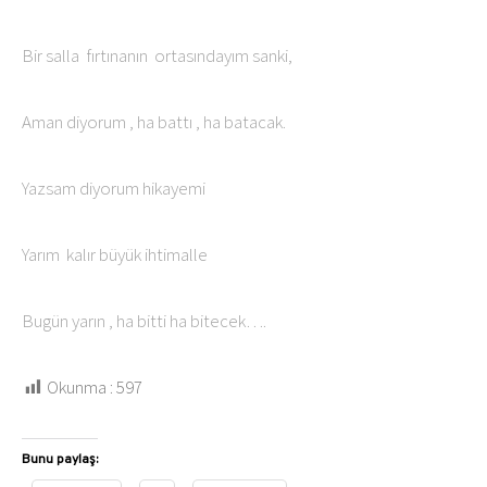
Bir salla fırtınanın ortasındayım sanki,
Aman diyorum , ha battı , ha batacak.
Yazsam diyorum hikayemi
Yarım kalır büyük ihtimalle
Bugün yarın , ha bitti ha bitecek….
Okunma :
597
Bunu paylaş: