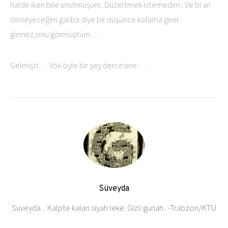
halde iken bile unutmuşum..Düzeltmek istemedim.. Ve bi an
ölmeyeceğim galiba diye bir düşünce kafama girer
girmez,onu görmüştüm….
Gelmişti… Yok öyle bir şey dercesine…
Süveyda
Süveyda... Kalpte kalan siyah leke. Gizli günah.. -Trabzon/KTÜ