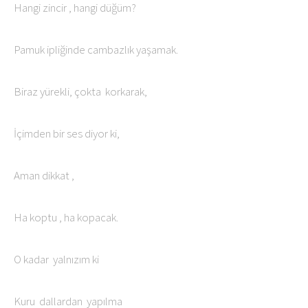
Hangi zincir , hangi düğüm?
Pamuk ipliğinde cambazlık yaşamak.
Biraz yürekli, çokta korkarak,
İçimden bir ses diyor ki,
Aman dikkat ,
Ha koptu , ha kopacak.
O kadar yalnızım ki
Kuru dallardan yapılma