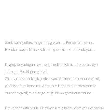
Sanki savaş ülkesine gelmiş gibiyim… Kimse kalmamış..
Benden başka kimse kalmamış sanki… Sıra bendeydi…
Doğup büyüdüğüm evime gitmek istedim… Tek orası aynı
kalmıştı.. Bıraktığım gibiydi..
Girer girmez sanki çıkışı olmayan bir sinema salonuna girmiş
gibi hissettim kendimi.. Annemle-babamla-kardeşlerimle
buradan çıktığım anlar gelmişti bir an gözümün önüne..
Ne kadar mutluyduk.. En erken kim çıkacak diye yarış yapardık