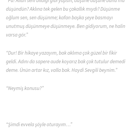
“Pu! Allah seni bildiği gibi yapsın, düşüne düşüne bunu mu
düşündün? Aklına tek gelen bu çakallık mıydı? Düşünme
oğlum sen, sen düşünme; kafan başka şeye basmayı
unutmuş düşünmeye düşünmeye. Ben gidiyorum, ne halin
varsa gör.”
“Dur! Bir hikaye yazayım, bak aklıma çok güzel bir fikir
geldi. Adını da sapere aude koyarız bak çok tutulur demedi
deme. Ünün artar kız, valla bak. Haydi Sevgili beynim.”
“Neymiş konusu?”
“Şimdi evvela şöyle oturayım…”