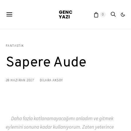
GENC
0
YAZI
FANTASTIK
Sapere Aude
28 HAZIRAN 2017
DILARA AKSOY
Daha fazla katlanamayacağımı anladım ve gitmek
eylemini sonuna kadar kullanıyorum. Zaten yeterince