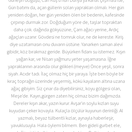
Güneşin doğuşu, Can Kuş'u nun Dünya'ya kanat çırpması ise,
Gün batımı da, açan güllerin solan yaprakları olmalı. Her gün
yeniden doğan, her gün yeniden ölen bir bedenin, kafesinde
çırpınıp durmak zor. Doğduğum yöre de, taşlar topraktan
daha çok. dağında gökyüzüne, Çam ağacı yerine, Ardıç
ağaçları uzanır. Gövdesi ne tomruk olur, ne de kereste. Kiriş
diye uzatamasın onu duvarın üstüne. Yanarken saman alevi
gibidir, köz bırakmaz geride. Büyürken fidanı su istemez. Kışın
yağan kar, ve Nisan yağmuru yeter yaşamasına. İğne
yapraklarının arasında olur gılikleri.(meyve) Önce yeşil, sonra
siyah. Acıdır tadı. İlaç olmaz hiç bir yaraya. İşte ben böyle bir
kıraç toprağın üzerinde yeşermiş, kökü kayaların altına uzana
ağaç gibiyim. Siz çınar da diyebilirsiniz, koyu gölgesi olan,
Meşe'de. Kayın,gürgen zaten hiç olmaz bizim dağımızda.
Dereler kışın akar, yazın kurur. Avşar'ın soylu kızları suyu
kuyudan çeker kovayla. Kulaçla ölçülür kuyunun derinliği. Al
yazmalı, beyaz tülbentli kızlar, aynayla haberleşir,
yavuklusuyla. Hala öylemi bilmem. Ben gideli gurbet ele,