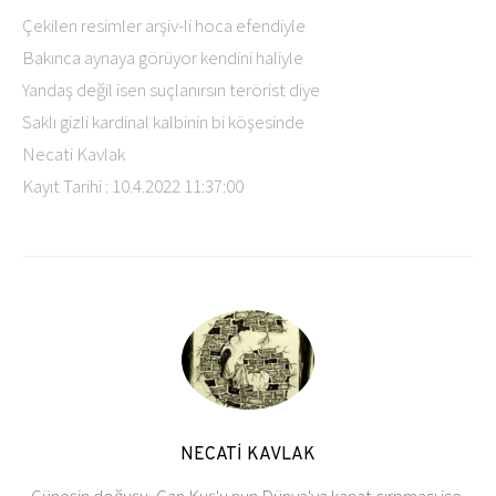
Çekilen resimler arşiv-li hoca efendiyle
Bakınca aynaya görüyor kendini haliyle
Yandaş değil isen suçlanırsın terörist diye
Saklı gizli kardinal kalbinin bi köşesinde
Necati Kavlak
Kayıt Tarihi : 10.4.2022 11:37:00
NECATİ KAVLAK