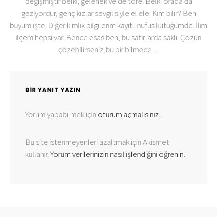
değişmiştir belki, gelenek ve de töre. Belki orada da
geziyordur, genç kızlar sevgilisiyle el ele. Kim bilir? Ben
buyum işte. Diğer kimlik bilgilerim kayıtlı nüfus kütüğümde. İlim
ilçem hepsi var. Bence esas ben, bu satırlarda saklı. Çözün
çözebilirseniz,bu bir bilmece.....
BIR YANIT YAZIN
Yorum yapabilmek için
oturum açmalısınız
.
Bu site istenmeyenleri azaltmak için Akismet
kullanır.
Yorum verilerinizin nasıl işlendiğini öğrenin.