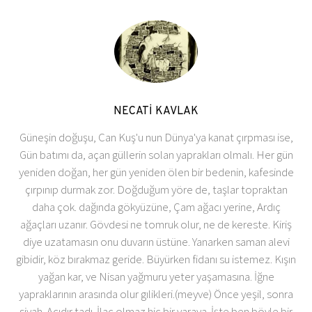
NECATİ KAVLAK
Güneşin doğuşu, Can Kuş'u nun Dünya'ya kanat çırpması ise,
Gün batımı da, açan güllerin solan yaprakları olmalı. Her gün
yeniden doğan, her gün yeniden ölen bir bedenin, kafesinde
çırpınıp durmak zor. Doğduğum yöre de, taşlar topraktan
daha çok. dağında gökyüzüne, Çam ağacı yerine, Ardıç
ağaçları uzanır. Gövdesi ne tomruk olur, ne de kereste. Kiriş
diye uzatamasın onu duvarın üstüne. Yanarken saman alevi
gibidir, köz bırakmaz geride. Büyürken fidanı su istemez. Kışın
yağan kar, ve Nisan yağmuru yeter yaşamasına. İğne
yapraklarının arasında olur gılikleri.(meyve) Önce yeşil, sonra
siyah. Acıdır tadı. İlaç olmaz hiç bir yaraya. İşte ben böyle bir