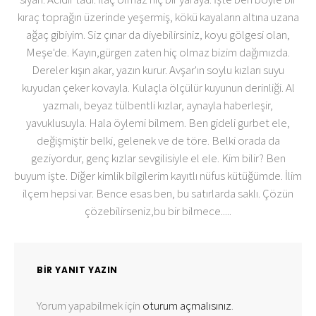
kıraç toprağın üzerinde yeşermiş, kökü kayaların altına uzana
ağaç gibiyim. Siz çınar da diyebilirsiniz, koyu gölgesi olan,
Meşe'de. Kayın,gürgen zaten hiç olmaz bizim dağımızda.
Dereler kışın akar, yazın kurur. Avşar'ın soylu kızları suyu
kuyudan çeker kovayla. Kulaçla ölçülür kuyunun derinliği. Al
yazmalı, beyaz tülbentli kızlar, aynayla haberleşir,
yavuklusuyla. Hala öylemi bilmem. Ben gideli gurbet ele,
değişmiştir belki, gelenek ve de töre. Belki orada da
geziyordur, genç kızlar sevgilisiyle el ele. Kim bilir? Ben
buyum işte. Diğer kimlik bilgilerim kayıtlı nüfus kütüğümde. İlim
ilçem hepsi var. Bence esas ben, bu satırlarda saklı. Çözün
çözebilirseniz,bu bir bilmece.....
BIR YANIT YAZIN
Yorum yapabilmek için
oturum açmalısınız
.