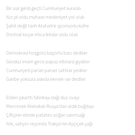
Bir asır geldi geçti Cumhuriyet kurulalı
Yüz yıl oldu muhasır medeniyet yol olalı
Şahit değil tarih Atatürk’e sponsorlu küfre
Dörtnal koşar irtica iktidar oldu olalı
Demokrasi hoşgörü başörtü bacı dediler
Gündüz imam gece papaz elbisesi giydiler
Cumhuriyeti parsel parsel sattılar yediler
Garibe yoksula askıda ekmek var dediler
Elden çıkarttı fabrikayı dağı düz ovayı
Mercimek Meksikalı Rusya’dan aldık buğdayı
Çiftçinin elinde patates soğan sarımsağı
Yok, satıyor reyonda Trakya’nın Ayçiçek yağı