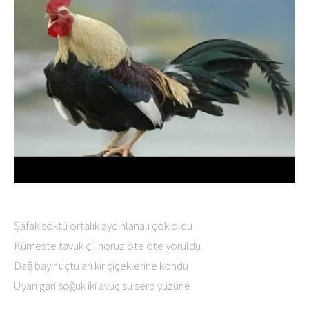
Şafak söktü ortalık aydınlanalı çok oldu
Kümeste tavuk çil horuz öte öte yoruldu
Dağ bayır uçtu arı kır çiçeklerine kondu
Uyan gari soğuk iki avuç su serp yüzüne