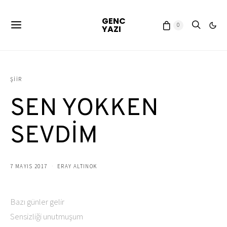
GENC
0
YAZI
ŞIIR
SEN YOKKEN
SEVDİM
7 MAYIS 2017
ERAY ALTINOK
Bazı günler gelir
Sensizliği unutmuşum