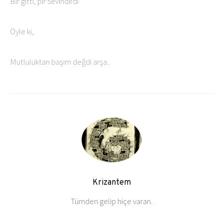
Bir gitti, pir sevindirdi
Öyle ki,
Mutluluktan başım değdi arşa..
Krizantem
Tümden gelip hiçe varan.