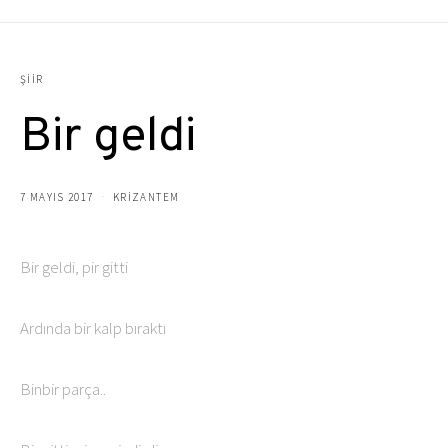
ŞIIR
Bir geldi
7 MAYIS 2017
KRIZANTEM
Bir geldi, pir gitti
Ardında bir kalp bıraktı
Binbir parça..