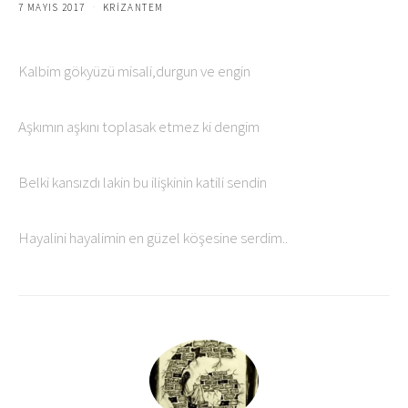
7 MAYIS 2017
KRIZANTEM
Kalbim gökyüzü misali,durgun ve engin
Aşkımın aşkını toplasak etmez ki dengim
Belki kansızdı lakin bu ilişkinin katili sendin
Hayalini hayalimin en güzel köşesine serdim..