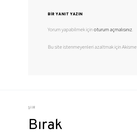
BIR YANIT YAZIN
Yorum yapabilmek için
oturum açmalısınız
.
Bu site istenmeyenleri azaltmak için Akismet
ŞIIR
Bırak