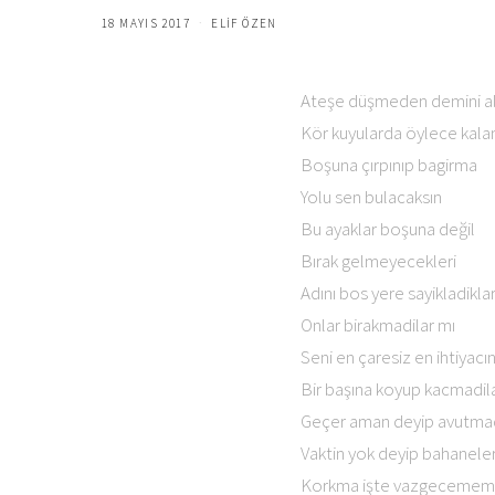
18 MAYIS 2017
ELIF ÖZEN
Ateşe düşmeden demini a
Kör kuyularda öylece kal
Boşuna çırpınıp bagirma
Yolu sen bulacaksın
Bu ayaklar boşuna değil
Bırak gelmeyecekleri
Adını bos yere sayikladiklar
Onlar birakmadilar mı
Seni en çaresiz en ihtiyac
Bir başına koyup kacmadil
Geçer aman deyip avutmad
Vaktin yok deyip bahaneler
Korkma işte vazgecemem