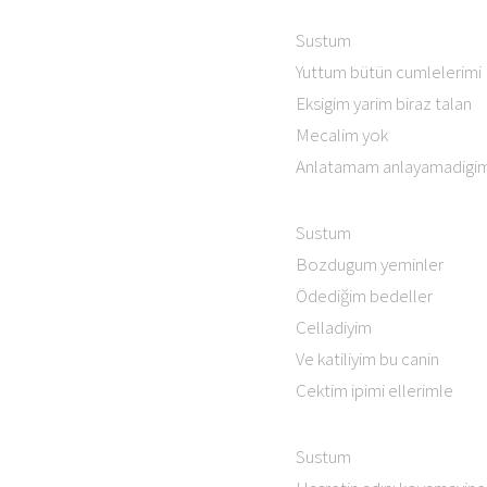
Sustum
Yuttum bütün cumlelerimi
Eksigim yarim biraz talan
Mecalim yok
Anlatamam anlayamadigim
Sustum
Bozdugum yeminler
Ödediğim bedeller
Celladiyim
Ve katiliyim bu canin
Cektim ipimi ellerimle
Sustum