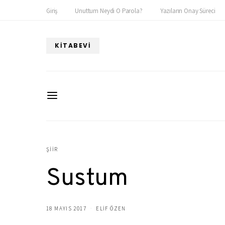
Giriş
Unuttum Neydi O Parola?
Yazıların Onay Süreci
KITABEVI
ŞIIR
Sustum
18 MAYIS 2017
ELIF ÖZEN