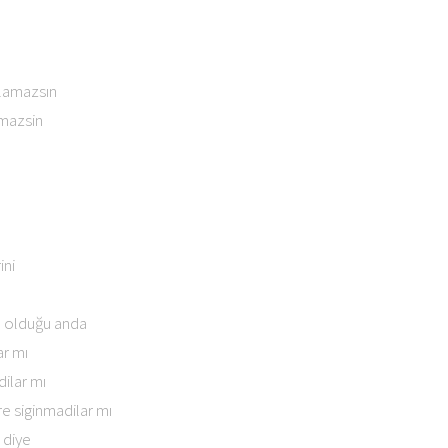
lamazsın
amazsin
ini
ın olduğu anda
ar mı
ilar mı
e siginmadilar mı
 diye