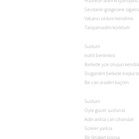
Hasretin adını koyamayinc
Sevdanin golgesine sigam
Yabancı oldum kendime
Taniyamadim korktum
Sustum
inatti benimkisi
Belkide yok oluşun kendisi
Dogardim belkide başka bi
Bir can aradim kaçtım
Sustum
Öyle güzel sustun ki
Adin anilsa cari cihandan
Gökler yarilsa
Bir felaket kopsa