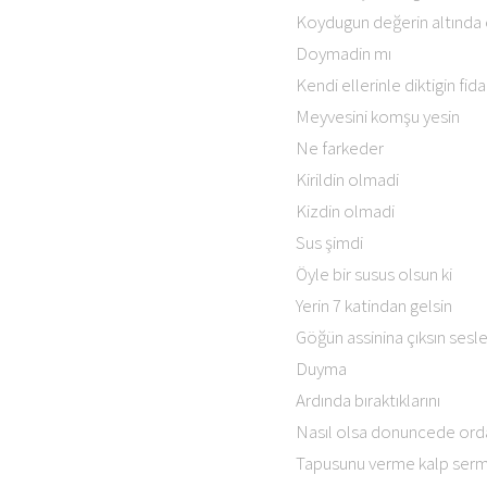
Koydugun değerin altında
Doymadin mı
Kendi ellerinle diktigin fida
Meyvesini komşu yesin
Ne farkeder
Kirildin olmadi
Kizdin olmadi
Sus şimdi
Öyle bir susus olsun ki
Yerin 7 katindan gelsin
Göğün assinina çıksın sesle
Duyma
Ardında bıraktıklarını
Nasıl olsa donuncede orda
Tapusunu verme kalp serm