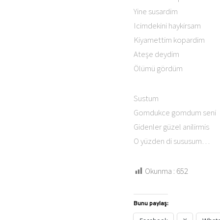
Yine susardim
Icimdekini haykirsam
Kiyamettim kopardim
Ateşe deydim
Ölümü gördüm
Sustum
Gomdukce gomdum seni
Gidenler güzel anilirmis
O yüzden di sususum…
Okunma :
652
Bunu paylaş: