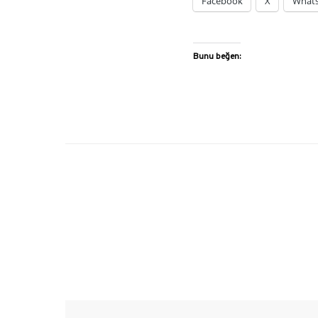
Facebook
X
What
Bunu beğen: