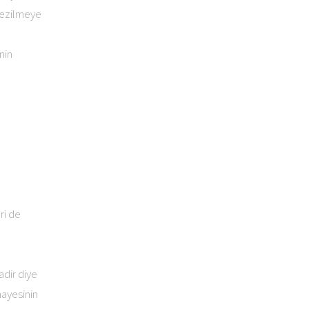
 ezilmeye
nin
ri de
dir diye
ayesinin