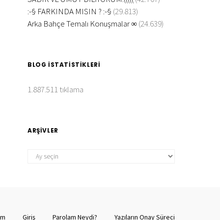
:-§ FARKINDA MISIN ? :-§
(29.813)
Arka Bahçe Temalı Konuşmalar ∞
(24.639)
BLOG İSTATISTIKLERI
1.887.511 tıklama
ARŞIVLER
ARŞIVLER
şim
Giriş
Parolam Neydi?
Yazıların Onay Süreci