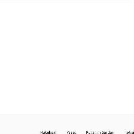
Hukuksal
Yasal
Kullanım Şartları
ileti