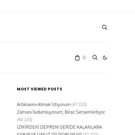
0
MOST VIEWED POSTS
Artıklarımı Atmak İstiyorum
(47.323)
Zamanı Yudumluyorum; Biraz Sersemletiyor.
(44.100)
İZMİRDEKİ DEPREM GERİDE KALANLARA
SABIR VE UMUT DİLİYORUM:(((((
(42.707)