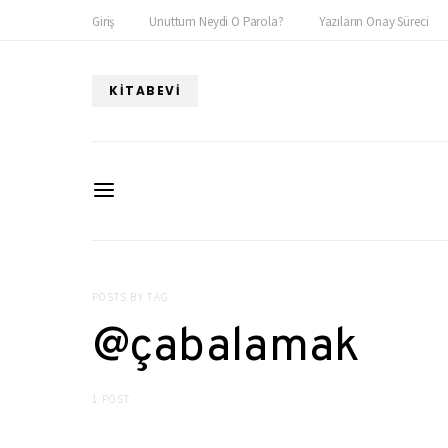
Giriş
Unuttum Neydi O Parola?
Yazıların Onay Süreci
KITABEVI
POSTS BY TAG
@çabalamak
1 POST