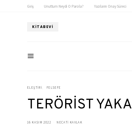
Giriş
Unuttum Neydi O Parola?
Yazıların Onay Süreci
KITABEVI
ELEŞTIRI
FELSEFE
TERÖRİST YAKA
16 KASIM 2022
NECATİ KAVLAK