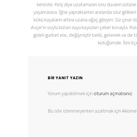
kereste. Kiriş diye uzatamasın onu duvarın üstüne.
yaşamasına. İğne yapraklarının arasında olur gılikleri
kökü kayaların altına uzana ağaç gibiyim. Siz çınar d
Avşar'ın soylu kızları suyu kuyudan çeker kovayla. Kul
gideli gurbet ele, değişmiştir belki, gelenek ve de tö
kütüğümde. İlim ilçe
BIR YANIT YAZIN
Yorum yapabilmek için
oturum açmalısınız
.
Bu site istenmeyenleri azaltmak için Akismet