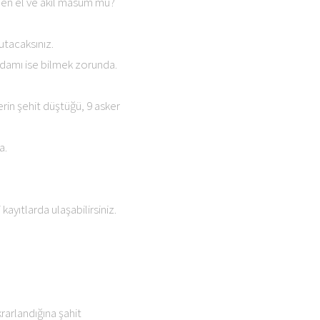
den el ve akıl masum mu?
utacaksınız.
 adamı ise bilmek zorunda.
erin şehit düştüğü, 9 asker
a.
kayıtlarda ulaşabilirsiniz.
arlandığına şahit