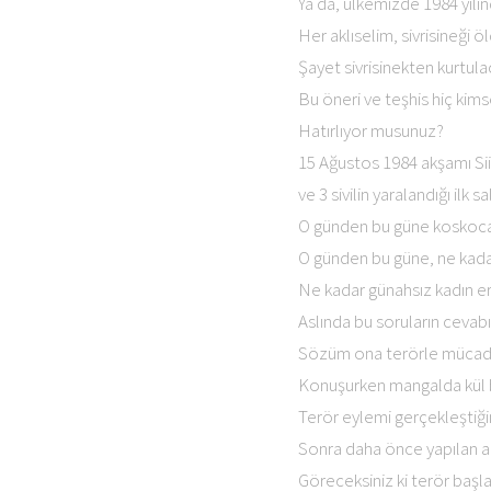
Ya da, ülkemizde 1984 yılı
Her aklıselim, sivrisineği 
Şayet sivrisinekten kurtula
Bu öneri ve teşhis hiç kims
Hatırlıyor musunuz?
15 Ağustos 1984 akşamı Siir
ve 3 sivilin yaralandığı ilk sal
O günden bu güne koskocaman
O günden bu güne, ne kadar
Ne kadar günahsız kadın er
Aslında bu soruların cevabı 
Sözüm ona terörle mücade
Konuşurken mangalda kül 
Terör eylemi gerçekleştiğin
Sonra daha önce yapılan aç
Göreceksiniz ki terör başl