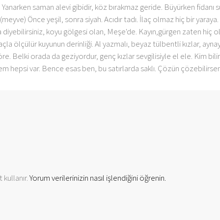
 Yanarken saman alevi gibidir, köz bırakmaz geride. Büyürken fidanı 
.(meyve) Önce yeşil, sonra siyah. Acıdır tadı. İlaç olmaz hiç bir yaray
a diyebilirsiniz, koyu gölgesi olan, Meşe'de. Kayın,gürgen zaten hiç o
açla ölçülür kuyunun derinliği. Al yazmalı, beyaz tülbentli kızlar, ay
re. Belki orada da geziyordur, genç kızlar sevgilisiyle el ele. Kim bilir
m hepsi var. Bence esas ben, bu satırlarda saklı. Çözün çözebilirseniz
 kullanır.
Yorum verilerinizin nasıl işlendiğini öğrenin.