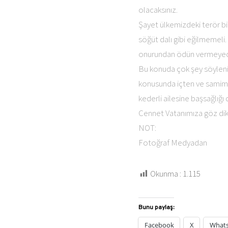
olacaksınız.
Şayet ülkemizdeki terör bi
söğüt dalı gibi eğilmemeli
onurundan ödün vermeyecek 
Bu konuda çok şey söylenir,
konusunda içten ve samimi 
kederli ailesine başsağlığı d
Cennet Vatanımıza göz diken
NOT:
Fotoğraf Medyadan
Okunma :
1.115
Bunu paylaş:
Facebook
X
What