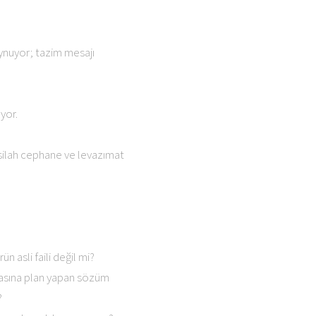
oynuyor; tazim mesajı
ıyor.
 silah cephane ve levazımat
n asli faili değil mi?
nrasına plan yapan sözüm
?