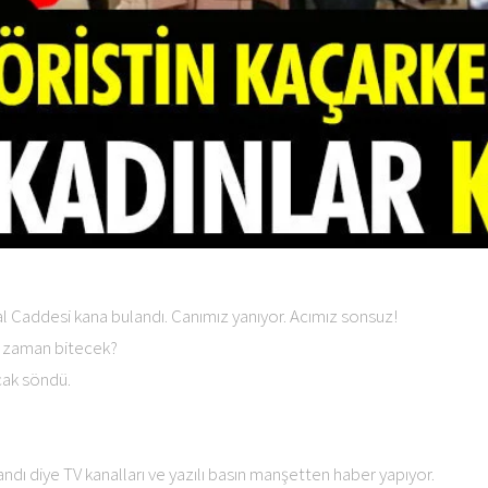
lal Caddesi kana bulandı. Canımız yanıyor. Acımız sonsuz!
e zaman bitecek?
ak söndü.
ndı diye TV kanalları ve yazılı basın manşetten haber yapıyor.