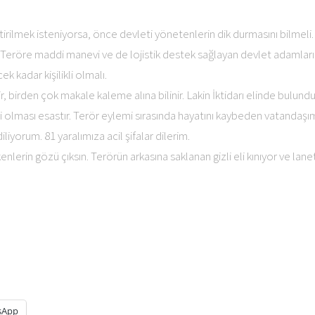
tirilmek isteniyorsa, önce devleti yönetenlerin dik durmasını bilmel
. Teröre maddi manevi ve de lojistik destek sağlayan devlet adamları
kadar kişilikli olmalı.
 birden çok makale kaleme alına bilinir. Lakin İktidarı elinde bulundu
olması esastır. Terör eylemi sırasında hayatını kaybeden vatandaşı
iliyorum. 81 yaralımıza acil şifalar dilerim.
lerin gözü çıksın. Terörün arkasına saklanan gizli eli kınıyor ve lane
sApp