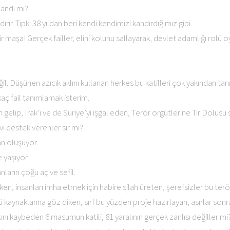
landı mı?
ırır. Tıpkı 38 yıldan beri kendi kendimizi kandırdığımız gibi…
r maşa! Gerçek failler, elini kolunu sallayarak, devlet adamlığı rolü 
ğil. Düşünen azıcık aklını kullanan herkes bu katilleri çok yakından tan
kaç fail tanımlamak isterim.
elip, Irak’ı ve de Suriye’yi işgal eden, Terör örgütlerine Tır Dolusu
 destek verenler sır mı?
an oluşuyor.
 yaşıyor.
ların çoğu aç ve sefil.
en, insanları imha etmek için habire silah üreten, şerefsizler bu terörü
ü kaynaklarına göz diken, sırf bu yüzden proje hazırlayan, asırlar so
nı kaybeden 6 masumun katili, 81 yaralının gerçek zanlısı değiller mi