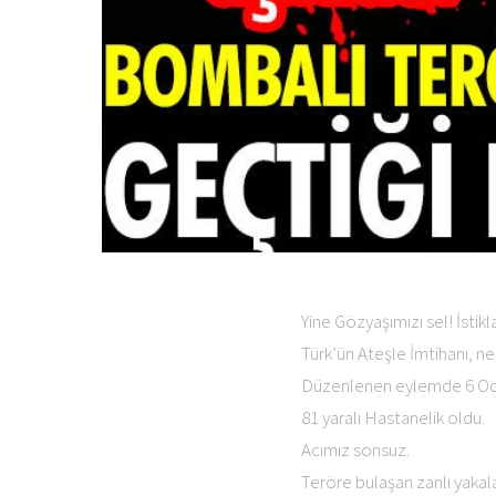
Yine Gözyaşımızı sel! İstik
Türk’ün Ateşle İmtihanı, n
Düzenlenen eylemde 6 Oc
81 yaralı Hastanelik oldu.
Acımız sonsuz.
Teröre bulaşan zanlı yakala