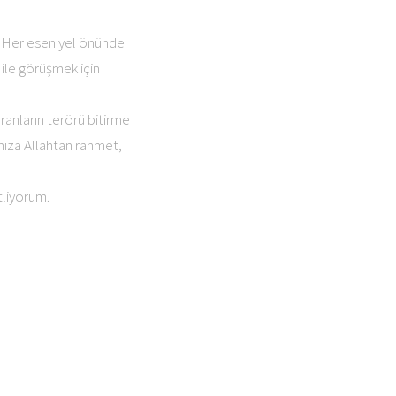
i. Her esen yel önünde
 ile görüşmek için
ranların terörü bitirme
mıza Allahtan rahmet,
tliyorum.