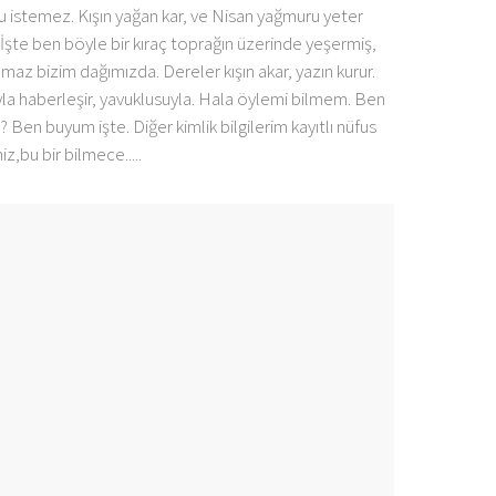
su istemez. Kışın yağan kar, ve Nisan yağmuru yeter
a. İşte ben böyle bir kıraç toprağın üzerinde yeşermiş,
lmaz bizim dağımızda. Dereler kışın akar, yazın kurur.
nayla haberleşir, yavuklusuyla. Hala öylemi bilmem. Ben
? Ben buyum işte. Diğer kimlik bilgilerim kayıtlı nüfus
,bu bir bilmece.....