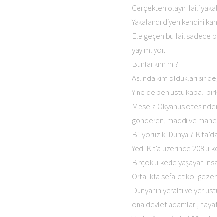
Gerçekten olayın faili yaka
Yakalandı diyen kendini kand
Ele geçen bu fail sadece bi
yayımlıyor.
Bunlar kim mi?
Aslında kim oldukları sır de
Yine de ben üstü kapalı bir
Mesela Okyanus ötesinden g
gönderen, maddi ve manevi
Biliyoruz ki Dünya 7 Kıta’d
Yedi Kıt’a üzerinde 208 ülke
Birçok ülkede yaşayan insan
Ortalıkta sefalet kol gezerk
Dünyanın yeraltı ve yer üst
ona devlet adamları, hayatı