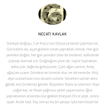
NECATİ KAVLAK
Güneşin doğuşu, Can Kuş'u nun Dünya'ya kanat çırpması ise,
Gün batımı da, açan güllerin solan yaprakları olmalı. Her gün
yeniden doğan, her gün yeniden ölen bir bedenin, kafesinde
çırpınıp durmak zor. Doğduğum yöre de, taşlar topraktan
daha çok. dağında gökyüzüne, Çam ağacı yerine, Ardıç
ağaçları uzanır. Gövdesi ne tomruk olur, ne de kereste. Kiriş
diye uzatamasın onu duvarın üstüne. Yanarken saman alevi
gibidir, köz bırakmaz geride. Büyürken fidanı su istemez. Kışın
yağan kar, ve Nisan yağmuru yeter yaşamasına. İğne
yapraklarının arasında olur gılikleri.(meyve) Önce yeşil, sonra
siyah. Acıdır tadı. İlaç olmaz hiç bir yaraya. İşte ben böyle bir