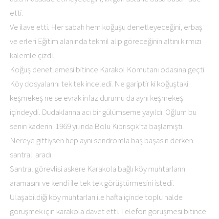
etti.
Ve ilave etti. Her sabah hem koğuşu denetleyeceğini, erbaş
ve erleri Eğitim alanında tekmil alıp göreceğinin altını kırmızı
kalemle çizdi.
Koğuş denetlemesi bitince Karakol Komutanı odasına geçti.
Köy dosyalarını tek tek inceledi. Ne gariptir ki koğuştaki
keşmekeş ne se evrak infaz durumu da aynı keşmekeş
içindeydi. Dudaklarına acı bir gülümseme yayıldı. Oğlum bu
senin kaderin. 1969 yılında Bolu Kıbrısçık’ta başlamıştı.
Nereye gittiysen hep aynı sendromla baş başasın derken
santralı aradı.
Santral görevlisi askere Karakola bağlı köy muhtarlarını
aramasını ve kendi ile tek tek görüştürmesini istedi.
Ulaşabildiği köy muhtarları ile hafta içinde toplu halde
görüşmek için karakola davet etti. Telefon görüşmesi bitince