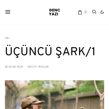
GENC
0
YAZI
ANI
ÜÇÜNCÜ ŞARK/1
30 OCAK 2024
NECATİ KAVLAK