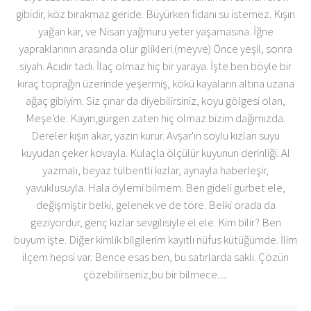
gibidir, köz bırakmaz geride. Büyürken fidanı su istemez. Kışın
yağan kar, ve Nisan yağmuru yeter yaşamasına. İğne
yapraklarının arasında olur gılikleri.(meyve) Önce yeşil, sonra
siyah. Acıdır tadı. İlaç olmaz hiç bir yaraya. İşte ben böyle bir
kıraç toprağın üzerinde yeşermiş, kökü kayaların altına uzana
ağaç gibiyim. Siz çınar da diyebilirsiniz, koyu gölgesi olan,
Meşe'de. Kayın,gürgen zaten hiç olmaz bizim dağımızda.
Dereler kışın akar, yazın kurur. Avşar'ın soylu kızları suyu
kuyudan çeker kovayla. Kulaçla ölçülür kuyunun derinliği. Al
yazmalı, beyaz tülbentli kızlar, aynayla haberleşir,
yavuklusuyla. Hala öylemi bilmem. Ben gideli gurbet ele,
değişmiştir belki, gelenek ve de töre. Belki orada da
geziyordur, genç kızlar sevgilisiyle el ele. Kim bilir? Ben
buyum işte. Diğer kimlik bilgilerim kayıtlı nüfus kütüğümde. İlim
ilçem hepsi var. Bence esas ben, bu satırlarda saklı. Çözün
çözebilirseniz,bu bir bilmece.....