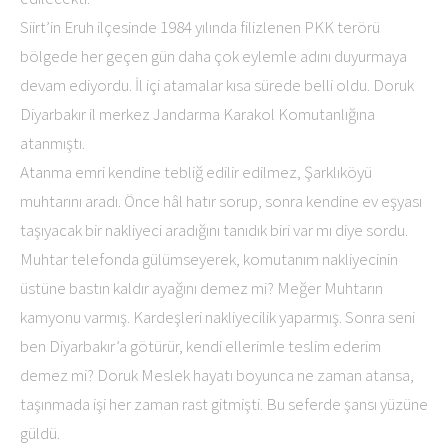
Siirt’in Eruh ilçesinde 1984 yılında filizlenen PKK terörü
bölgede her geçen gün daha çok eylemle adını duyurmaya
devam ediyordu. İl içi atamalar kısa sürede belli oldu. Doruk
Diyarbakır il merkez Jandarma Karakol Komutanlığına
atanmıştı.
Atanma emri kendine tebliğ edilir edilmez, Şarklıköyü
muhtarını aradı. Önce hâl hatır sorup, sonra kendine ev eşyası
taşıyacak bir nakliyeci aradığını tanıdık biri var mı diye sordu.
Muhtar telefonda gülümseyerek, komutanım nakliyecinin
üstüne bastın kaldır ayağını demez mi? Meğer Muhtarın
kamyonu varmış. Kardeşleri nakliyecilik yaparmış. Sonra seni
ben Diyarbakır’a götürür, kendi ellerimle teslim ederim
demez mi? Doruk Meslek hayatı boyunca ne zaman atansa,
taşınmada işi her zaman rast gitmişti. Bu seferde şansı yüzüne
güldü.