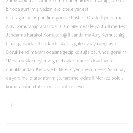
Saray kapıda bir kamu kurumu mühendislerinin kaldığı, otelde
bir oda ayırtılmış. Valizini aldı otele yerleşti.
Ertesi gün palas pandıras göreve başladı. Otelle İl jandarma
Alay Komutanlığı arasında 100 m bile mesafe yoktu. İl merkez
Jandarma Karakol Komutanlığı İl Jandarma Alay Komutanlığı
binası girişindeki ilk oda idi. İlk etap güle oynaya geçmişti.
Doruk kendi makam odasına geçip koltuğa oturunca, görelim
“Mevla neyler neylerse güzel eyler” ifadesi dökülüverdi
dudaklarından. Kendiyle birlikte iki yeni mezun genç Astsubayı
da yardımcı olarak atanmıştı. Yardımcı odası İl Merkez bölük
komutanlığına tahsis edilen bölümdeydi.
…/…