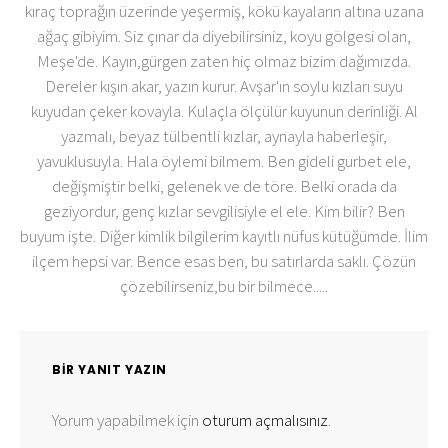
kıraç toprağın üzerinde yeşermiş, kökü kayaların altına uzana
ağaç gibiyim. Siz çınar da diyebilirsiniz, koyu gölgesi olan,
Meşe'de. Kayın,gürgen zaten hiç olmaz bizim dağımızda.
Dereler kışın akar, yazın kurur. Avşar'ın soylu kızları suyu
kuyudan çeker kovayla. Kulaçla ölçülür kuyunun derinliği. Al
yazmalı, beyaz tülbentli kızlar, aynayla haberleşir,
yavuklusuyla. Hala öylemi bilmem. Ben gideli gurbet ele,
değişmiştir belki, gelenek ve de töre. Belki orada da
geziyordur, genç kızlar sevgilisiyle el ele. Kim bilir? Ben
buyum işte. Diğer kimlik bilgilerim kayıtlı nüfus kütüğümde. İlim
ilçem hepsi var. Bence esas ben, bu satırlarda saklı. Çözün
çözebilirseniz,bu bir bilmece.....
BIR YANIT YAZIN
Yorum yapabilmek için
oturum açmalısınız
.