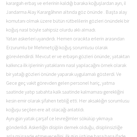
karargah erbaş ve erlerinin kaldığı baraka koğuşlardan ayrı, il
Jandarma Alay Karargâhının altında göz önünde . Başta alay
komutanı olmak üzere bütün rütbelilerin gözleri önündeki bir
koğuş nasıl böyle sahipsiz olurdu aklı almadı.
Yatan askerleri uyandırdı. Hemen oracıkta erlerin arasından
Erzurumlu bir Mehmetçiği koğuş sorumlusu olarak
görevlendirdi. Mevcut er ve erbaşın gözleri önünde; yataktan
kalkınca ilk işlerinin yataklarını nasıl yapılacağını örnek olarak
bir yatağı gözleri önünde yaparak uygulamalı gösterdi. Ve
Gece geç vakit görevden gelen personel hariç, yatma
saatinde yatıp sabahta kalk saatinde kalmaması gerekliğini
kesin emir olarak şifahen tebliğ etti. Her aksaklığın sorumlusu
koğuşu seçilen ere ait olacağı anlatıldı.
Aynı gün yatak çarşaf ce levreğimler sökülüp yıkmaya
gönderildi. Askerliğin disiplin demek olduğu, disiplinsizliğe
asla müsaade etmeyeceğini, ilk gün üstüne basa basa ifade