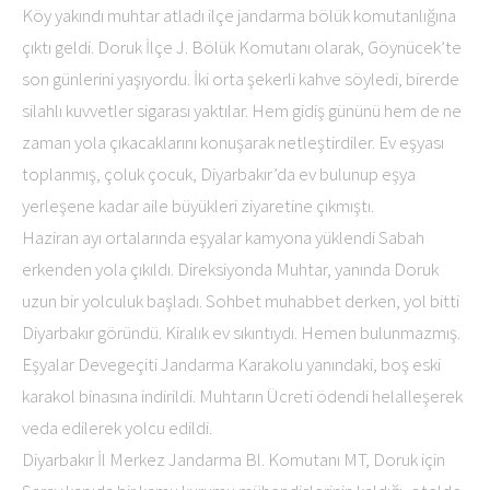
Köy yakındı muhtar atladı ilçe jandarma bölük komutanlığına
çıktı geldi. Doruk İlçe J. Bölük Komutanı olarak, Göynücek’te
son günlerini yaşıyordu. İki orta şekerli kahve söyledi, birerde
silahlı kuvvetler sigarası yaktılar. Hem gidiş gününü hem de ne
zaman yola çıkacaklarını konuşarak netleştirdiler. Ev eşyası
toplanmış, çoluk çocuk, Diyarbakır’da ev bulunup eşya
yerleşene kadar aile büyükleri ziyaretine çıkmıştı.
Haziran ayı ortalarında eşyalar kamyona yüklendi Sabah
erkenden yola çıkıldı. Direksiyonda Muhtar, yanında Doruk
uzun bir yolculuk başladı. Sohbet muhabbet derken, yol bitti
Diyarbakır göründü. Kiralık ev sıkıntıydı. Hemen bulunmazmış.
Eşyalar Devegeçiti Jandarma Karakolu yanındaki, boş eski
karakol binasına indirildi. Muhtarın Ücreti ödendi helalleşerek
veda edilerek yolcu edildi.
Diyarbakır İl Merkez Jandarma Bl. Komutanı MT, Doruk için