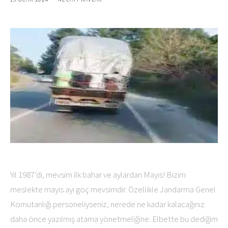
Yıl 1987’di, mevsim ilk bahar ve aylardan Mayıs! Bizim
meslekte mayıs ayı göç mevsimdir. Özellikle Jandarma Genel
Komutanlığı personeliyseniz, nerede ne kadar kalacağınız
daha önce yazılmış atama yönetmeliğine. Elbette bu dediğim