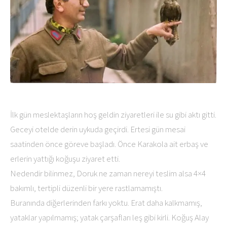
İlk gün meslektaşların hoş geldin ziyaretleri ile su gibi aktı gitti.
Geceyi otelde derin uykuda geçirdi. Ertesi gün mesai
saatinden önce göreve başladı. Önce Karakola ait erbaş ve
erlerin yattığı koğuşu ziyaret etti.
Nedendir bilinmez, Doruk ne zaman nereyi teslim alsa 4×4
bakımlı, tertipli düzenli bir yere rastlamamıştı.
Buranında diğerlerinden farkı yoktu. Erat daha kalkmamış,
yataklar yapılmamış; yatak çarşafları leş gibi kirli. Koğuş Alay