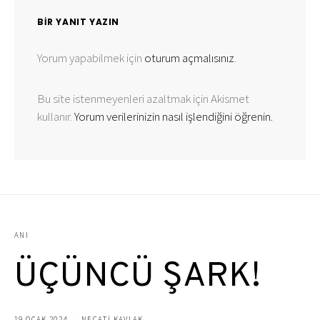
BIR YANIT YAZIN
Yorum yapabilmek için
oturum açmalısınız
.
Bu site istenmeyenleri azaltmak için Akismet
kullanır.
Yorum verilerinizin nasıl işlendiğini öğrenin.
ANI
ÜÇÜNCÜ ŞARK!
19 OCAK 2024
NECATİ KAVLAK