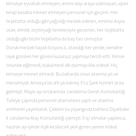
kimseye eyvallah etmeyen, emmi dayı araya sokmayan, xipini
kesip kasaba minnet etmeyen personel için geçerli. Her
teşkilatta olduğu gibi yağcılığı meslek edinen, emmisi dayısı
olan; elinde zeytinyağı tenekesiyle gezenler, her teşkilatta
olduğu gibi bizim teşkilatta da baş tacı olmuştur.
Doruk meslek hayatı boyunca, atandığı her yerde, kendine
layık görülen her görevi kusursuz yapmayı tercih etti. Kimse
önünde eğilmedi, bükülmedi dik durmayı ilke edindi. Hiç
kimseye minnet etmedi. Bu baharda onun atanma yılı ve
mevsimiydi. Amasya’da altı yılı kalmış 3’cü Şark hizmet sırası
gelmişti. Mayıs ayı ortalarında Jandarma Genel Komutanlığı
Türkiye çapında personel atamalarını yaptı ve atanma
emirlerini yayımlandı. Çekilen bu piyangoda bahtına Diyarbakır
il Jandarma Alay Komutanlığı çıkmıştı. İl içi atmalar yapılınca,
haziran ayı işinde ilişik kesilecek yeni görev yerine intikal
edilecekti.