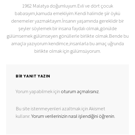
1962 Malatya doğumluyum.Evli ve dört çocuk
babasıyım,kamuda emekliyim.Kendi halimde şiir öykü
denemeler yazmaktayım.İnsanın yaşamında gereklidir bir
şeyler söylemek bir insana faydalı olmak,gönülde
gülümsemek gülümseyen gönüllerle birlikte olmak.Bende bu
amaçla yazıyorum kendimce,insanlarla bu amaç uğrunda
birlikte olmak için gülümsüyorum.
BIR YANIT YAZIN
Yorum yapabilmek için
oturum açmalısınız
.
Bu site istenmeyenleri azaltmak için Akismet
kullanır.
Yorum verilerinizin nasıl işlendiğini öğrenin.