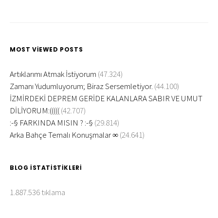
MOST VIEWED POSTS
Artıklarımı Atmak İstiyorum
(47.324)
Zamanı Yudumluyorum; Biraz Sersemletiyor.
(44.100)
İZMİRDEKİ DEPREM GERİDE KALANLARA SABIR VE UMUT
DİLİYORUM:(((((
(42.707)
:-§ FARKINDA MISIN ? :-§
(29.814)
Arka Bahçe Temalı Konuşmalar ∞
(24.641)
BLOG İSTATISTIKLERI
1.887.536 tıklama