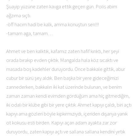
Şuayip yüzüne zaten kavga ettik geçen gün. Polis abim
ağzıma sıçtı.
-öff hacım hadi be kalk, amma konuştun sen!!!
-tamam aga, tamam…
Ahmet ve ben kalktık, kafamız zaten hafif kırıktı, her şeyi
orada bırakıp evden çıktık. Mangalda hala köz sıcaktı ve
masada boş kadehler duruyordu. Önce bakkale gittik, abur
cubur bir sürü şey aldık. Ben başka bir yere gideceğimizi
zannederken, bakkalın iki kat üzerinde bulunan, ve benim
zaman zaman kendi evimden gördüğüm ama hiç gitmediğim,
iki odalı bir klübe gibi bir yere çıktık. Ahmet kapıyı çaldı, biri açtı
kapıyı ama gözleri böyle kıpkırmızıydı, içeriden dışarıya yanık
ot kokusu esti birden. Kapıyı açan adam ayakta zar zor
duruyordu, zaten kapıyı açtı ve sallana sallana kendini yırtık