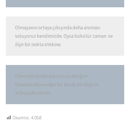
Olmayanın ortaya çıkışında deha aroması
soluyoruz kendimizde. Oysa bükülür zaman ve
ilişir bir nokta ötekine.
Ellerinde birinin kanının sıcaklığını
hissedeceksen eğer bu ancak bir doğum
arifesinde olmalı.
Okunma :
4.058