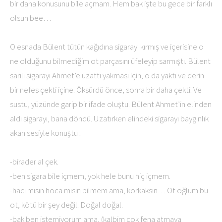
bir daha konusunu bile açmam. Hem bak işte bu gece bir farklı
olsun bee…
O esnada Bülent tütün kağıdına sigarayı kırmış ve içerisine o
ne olduğunu bilmediğim ot parçasını üfeleyip sarmıştı. Bülent
sarılı sigarayı Ahmet’e uzattı yakması için, o da yaktı ve derin
bir nefes çekti içine. Öksürdü önce, sonra bir daha çekti. Ve
sustu, yüzünde garip bir ifade oluştu. Bülent Ahmet’in elinden
aldı sigarayı, bana döndü. Uzatırken elindeki sigarayı baygınlık
akan sesiyle konuştu :
-birader al çek.
-ben sigara bile içmem, yok hele bunu hiç içmem.
-hacı mısın hoca mısın bilmem ama, korkaksın… Ot oğlum bu
ot, kötü bir şey değil. Doğal doğal.
-bak ben istemiyorum ama, (kalbim çok fena atmaya