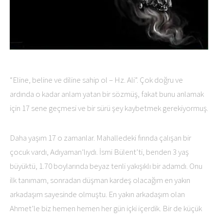
“Eline, beline ve diline sahip ol – Hz. Ali”. Çok doğru ve
ardında o kadar anlam yatan bir sözmüş, fakat bunu anlamak
için 17 sene geçmesi ve bir sürü şey kaybetmek gerekiyormuş.
Daha yaşım 17 o zamanlar. Mahalledeki fırında çalışan bir
çocuk vardı, Adıyaman’lıydı. İsmi Bülent’ti, benden 3 yaş
büyüktü, 1.70 boylarında beyaz tenli yakışıklı bir adamdı. Onu
ilk tanımam, sonradan düşman kardeş olacağım en yakın
arkadaşım sayesinde olmuştu. En yakın arkadaşım olan
Ahmet’le biz hemen hemen her gün içki içerdik. Bir de küçük