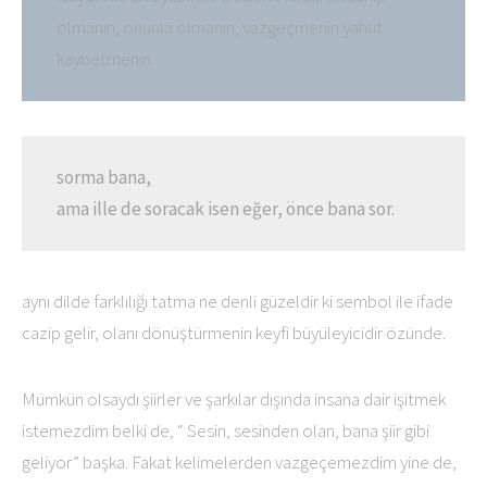
olmanın, onunla olmanın, vazgeçmenin yahut
kaybetmenin.
sorma bana,
ama ille de soracak isen eğer, önce bana sor.
aynı dilde farklılığı tatma ne denli güzeldir ki sembol ile ifade
cazip gelir, olanı dönüştürmenin keyfi büyüleyicidir özünde.
Mümkün olsaydı şiirler ve şarkılar dışında insana dair işitmek
istemezdim belki de, “ Sesin, sesinden olan, bana şiir gibi
geliyor” başka. Fakat kelimelerden vazgeçemezdim yine de,