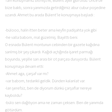
Tam konuşmamız bitmişti ki, Bülent ayılır gibi oldu. Önce bir
bize baktı, sonra yanımızda getirdiğimiz abur cubur poşedine
uzandı. Ahmet bu arada Bülent’le konuşmaya başladı :
-bülooo, halin itten beter ama keyfin padişahta yok gibi
-he valla babom, mal güzelmiş. Bayılttı beni.
O esnada Bülent montunun cebinden bir gazete kağıdına
sarılmış bir şey çıkardı. Kağıdı açtığında işaret parmağı
boyunda, yeşille sarı arası bir ot parçası duruyordu. Bülent
konuşmaya devam etti:
-Ahmet aga, çarşaf var mı?
-var babom, tedarikli geldik. Dünden kalanlat var.
-lan şerefsiz, ben de diyorum dünkü çarşaflar nereye
kayboldu?
-bülo sen dağıtıyon ama ne zaman çeksen. Ben de yanımda
götürdüm.