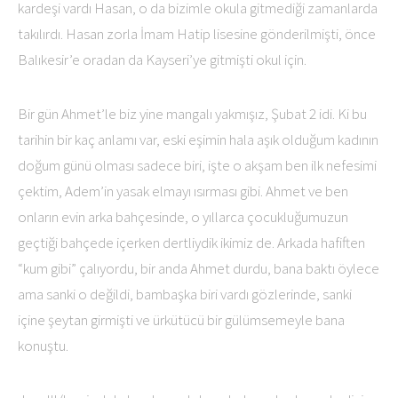
kardeşi vardı Hasan, o da bizimle okula gitmediği zamanlarda
takılırdı. Hasan zorla İmam Hatip lisesine gönderilmişti, önce
Balıkesir’e oradan da Kayseri’ye gitmişti okul için.
Bir gün Ahmet’le biz yine mangalı yakmışız, Şubat 2 idi. Ki bu
tarihin bir kaç anlamı var, eski eşimin hala aşık olduğum kadının
doğum günü olması sadece biri, işte o akşam ben ilk nefesimi
çektim, Adem’in yasak elmayı ısırması gibi. Ahmet ve ben
onların evin arka bahçesinde, o yıllarca çocukluğumuzun
geçtiği bahçede içerken dertliydik ikimiz de. Arkada hafiften
“kum gibi” çalıyordu, bir anda Ahmet durdu, bana baktı öylece
ama sanki o değildi, bambaşka biri vardı gözlerinde, sanki
içine şeytan girmişti ve ürkütücü bir gülümsemeyle bana
konuştu.