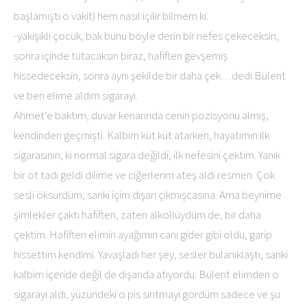
başlamıştı o vakit) hem nasıl içilir bilmem ki.
-yakışıklı çocuk, bak bunu böyle derin bir nefes çekeceksin,
sonra içinde tutacaksın biraz, hafiften gevşemiş
hissedeceksin, sonra aynı şekilde bir daha çek…dedi Bülent
ve ben elime aldım sigarayı.
Ahmet’e baktım, duvar kenarında cenin pozisyonu almış,
kendinden geçmişti. Kalbim küt küt atarken, hayatımın ilk
sigarasının, ki normal sigara değildi, ilk nefesini çektim. Yanık
bir ot tadı geldi dilime ve ciğerlerim ateş aldı resmen. Çok
sesli öksürdüm, sanki içim dışarı çıkmışcasına. Ama beynime
şimlekler çaktı hafiften, zaten alkollüydüm de, bir daha
çektim. Hafiften elimin ayağımın canı gider gibi oldu, garip
hissettim kendimi. Yavaşladı her şey, sesler bulanıklaştı, sanki
kalbim içeride değil de dışarıda atıyordu. Bülent elimden o
sigarayı aldı, yüzündeki o pis sırıtmayı gördüm sadece ve şu