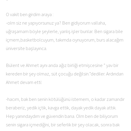
O vakit ben girdim araya :
-olm siz ne yapıyorsunuz ya? Ben gidiyorum vallaha,
uğraşamam böyle şeylerle, yanlış işler bunlar. Ben sigara bile
içmem,basketbolcuyum, takımda oynuyorum, burs alacağım
üniversite başlayınca.
Bülent ve Ahmet aynı anda ağız birliği etmişcesine ” yav bir
kereden bir şey olmaz, süt çocuğu değilsin.”dediler. Ardından
Ahmet devam etti:
-hacım, bak ben senin kötülüğünü istemem, o kadar zamandır
beraberiz, yedik içtik, kavga ettik, dayak yedik dayak attık.
Hep yanındaydım ve güvendin bana. Olm ben de biliyorum
senin sigara içmediğini, bir seferlik bir şey olacak, sonra bak