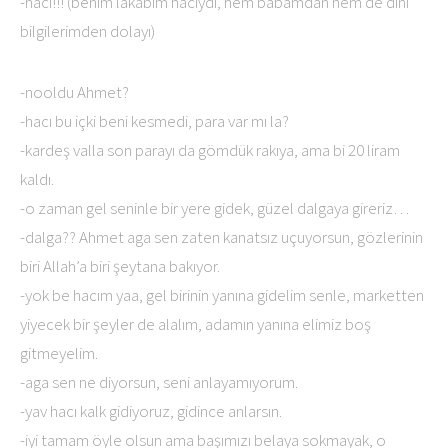
-hacı!!! (benim lakabım hacıydı, hem babamdan hem de dini
bilgilerimden dolayı)
-nooldu Ahmet?
-hacı bu içki beni kesmedi, para var mı la?
-kardeş valla son parayı da gömdük rakıya, ama bi 20 liram
kaldı.
-o zaman gel seninle bir yere gidek, güzel dalgaya gireriz…
-dalga?? Ahmet aga sen zaten kanatsız uçuyorsun, gözlerinin
biri Allah’a biri şeytana bakıyor.
-yok be hacım yaa, gel birinin yanına gidelim senle, marketten
yiyecek bir şeyler de alalım, adamın yanına elimiz boş
gitmeyelim.
-aga sen ne diyorsun, seni anlayamıyorum.
-yav hacı kalk gidiyoruz, gidince anlarsın.
-iyi tamam öyle olsun ama başımızı belaya sokmayak, o