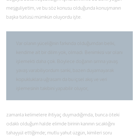
meşguliyetim, ve bu söz konusu olduğunda konuşmanın
başka türlüsü mümkün oluyordu işte.
Var olanın yüceliğinin farkında olduğumdan belki,
kendime ait bir dilim yok, olmadı. Benimkisi var olanı
işlemekti daha çok. Böylece doğanın sırrına yavaş
yavaş varabiliyordum sanki, bazen duyamayarak
kopukluklara uğrasam da bu içsel akış ve veri
işlemesinin takibini yapabilir oluyor,
zamanla kelimelere ihtiyaç duymadığımda, bunca öteki
odaklı olduğum halde elimde birinin kanının sıcaklığını
tahayyül ettiğimde; mutlu yahut üzgün, kimileri soru