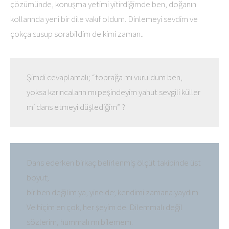
çözümünde, konuşma yetimi yitirdiğimde ben, doğanın
kollarında yeni bir dile vakıf oldum. Dinlemeyi sevdim ve
çokça susup sorabildim de kimi zaman..
Şimdi cevaplamalı; “toprağa mı vuruldum ben,
yoksa karıncaların mı peşindeyim yahut sevgili küller
mi dans etmeyi düşlediğim” ?
Dans ederken birkaç belirlenmiş ölçüt takibinde üst
boyut;
bir ben değilim ya, yine de; kendimi zamana yaydım.
Ve hiçim en çok, her şeyim de. Dilemmalı değil
sözlerim, hummalı mı bilemem.