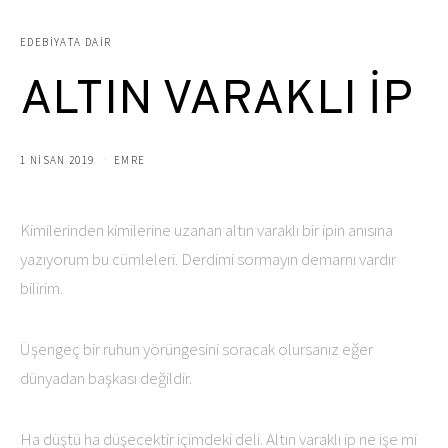
EDEBIYATA DAIR
ALTIN VARAKLI İP
1 NISAN 2019
EMRE
Kimilerinden kimilerine uzanan altın varaklı bir ipin anısına
yazıyorum bu cümleleri. Derdimi sormayın demarnı vardır
bilirim.
Üşengeç bir ruhun yörüngesini soracak olursanız eğer
dünyadan başkası değildir.
Ha düştü ha düşecektir içimdeki deli. Altın varaklı ip ne işe mi