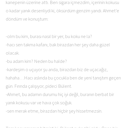
kanepenin üzerine attı. Ben sigara içmezdim, içerinin kokusu
o kadar yanık desenliydi ki, öksürdüm genzim yandı. Ahmet’e
döndüm ve konuştum:
-olm bu kim, burası nasıl bir yer, bu koku ne la?
-hacı sen takma kafanı, bak birazdan her şey daha güzel
olacak.
-bu adam kim? Neden bu halde?
-kardeşim o uçuyor şu anda, birazdan biz de uçacağız,
hahaha…Hacı aslında bu çocukla ben de yeni tanıştım geçen
gün. Fırında çalışıyor, pideci Bülent.
-Ahmet, bu adamın durumu hiç iyi değil, buranın berbat bir
yanık kokusu var ve hava çok soğuk.
-sen merak etme, birazdan hiçbir şey hissetmezsin.