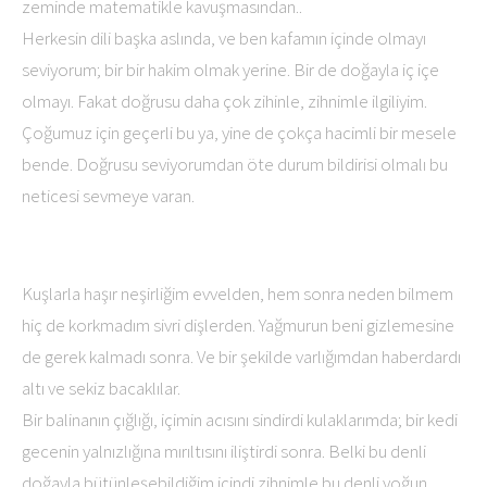
zeminde matematikle kavuşmasından..
Herkesin dili başka aslında, ve ben kafamın içinde olmayı
seviyorum; bir bir hakim olmak yerine. Bir de doğayla iç içe
olmayı. Fakat doğrusu daha çok zihinle, zihnimle ilgiliyim.
Çoğumuz için geçerli bu ya, yine de çokça hacimli bir mesele
bende. Doğrusu seviyorumdan öte durum bildirisi olmalı bu
neticesi sevmeye varan.
Kuşlarla haşır neşirliğim evvelden, hem sonra neden bilmem
hiç de korkmadım sivri dişlerden. Yağmurun beni gizlemesine
de gerek kalmadı sonra. Ve bir şekilde varlığımdan haberdardı
altı ve sekiz bacaklılar.
Bir balinanın çığlığı, içimin acısını sindirdi kulaklarımda; bir kedi
gecenin yalnızlığına mırıltısını iliştirdi sonra. Belki bu denli
doğayla bütünleşebildiğim içindi zihnimle bu denli yoğun