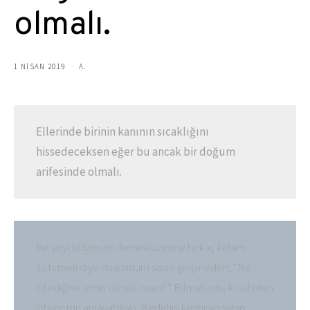
olmalı.
1 NISAN 2019
A.
Ellerinde birinin kanının sıcaklığını
hissedeceksen eğer bu ancak bir doğum
arifesinde olmalı.
Bir şeyi istiyorum demek üzerine birkaç kelam
iliştirmeli diye düşündüm söze girişmeden; “Ne
istediğine emin olmalı insan! ” Bilmeli onu ki sahiden
istiyor mu anlayabilsin. Bedelini kestirsin sahip