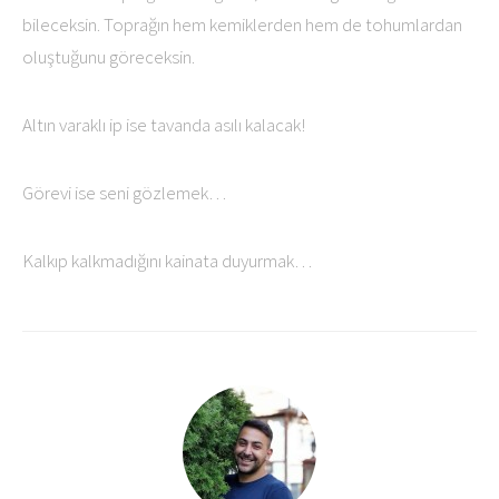
bileceksin. Toprağın hem kemiklerden hem de tohumlardan
oluştuğunu göreceksin.
Altın varaklı ip ise tavanda asılı kalacak!
Görevi ise seni gözlemek…
Kalkıp kalkmadığını kainata duyurmak…