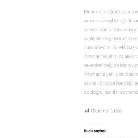
Bir hedef doğrultusunda il
kimse eskisi gibi değil. İn
yapıyor sonra ders veriyor.
yanlış derse giriyoruz bile
düşünmedim. Sürekli başka 
insanları hayatımıza alıyo
sevenleri değilde bizi oyunc
insanlar ve yanlış sevdala
yakına kör yada kör değil 
de doğru insanlar cevremi
Okunma :
1.028
Bunu paylaş: