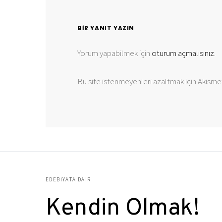
BIR YANIT YAZIN
Yorum yapabilmek için
oturum açmalısınız
.
Bu site istenmeyenleri azaltmak için Akismet
EDEBIYATA DAIR
Kendin Olmak!