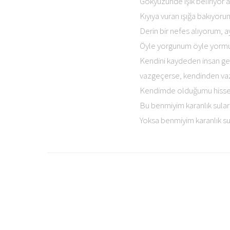
Gökyüzünde ışık beliriyor 
Kıyıya vuran ışığa bakıyoru
Derin bir nefes alıyorum, 
Öyle yorgunum öyle yormu
Kendini kaydeden insan ge
vazgeçerse, kendinden va
Kendimde olduğumu hissedi
Bu benmiyim karanlık sula
Yoksa benmiyim karanlık su