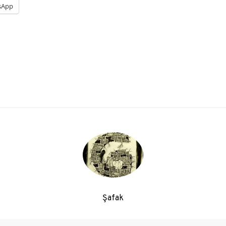
sApp
Şafak