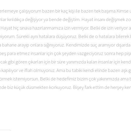
erlemeye çalışıyorum bazen bir kaç kişi ile bazen tek başıma.Kimse
sanlar kırıldıkça değişiyor ya bende değiştim. Hayat insanı değişmek z
 Hayat hiç sınava hazırlanmamıza izin vermiyor. Belki de izin veriyor
miyorum. Sürekli aynı hatalara düşüyoruz. Belki de o hatalara bilerek 
bahane arayıp onlara sığınıyoruz. Kendimizde suç aramıyor dışarda s
r beş para etmez insanlar için çok şeyden vazgeciyoruz sonra hep piş
ak gibi gören çıkarları için bir süre yanımızda kalan insanlar için kend
ra kapılıyor ve iflah olmuyoruz. Ama bu tabiki kendi elinde bazen a
görmek istemiyorsun. Belki de hedefimiz bizim çok yakınımızda ama 
zde biz küçük düsmekten korkuyoruz. Bişey fark ettim de herşey ke