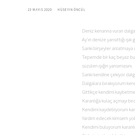
23 MAYIS 2020
HÜSEYIN ÖNCÜL
Deniz kenarına vuran dalga
Ay’ın denize yansıttığı ışık 
Sanki birşeyler anlatmaya ça
Tepemde bir kaç beyaz bulu
süzülen ışığın yansımasını.
Sanki kendine çekiyor dalga
Dalgalara bırakıyorum kend
Gittikçe kendimi kaybetme
Karanlığa kulaç açmayı bır
Kendimi kaydebiyorum karan
Yardım edecek kimsem yok
Kendimi buluyorum karanlık