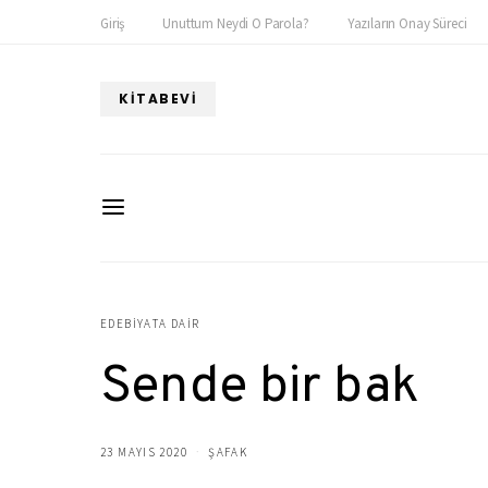
Giriş
Unuttum Neydi O Parola?
Yazıların Onay Süreci
KITABEVI
EDEBIYATA DAIR
Sende bir bak
23 MAYIS 2020
ŞAFAK