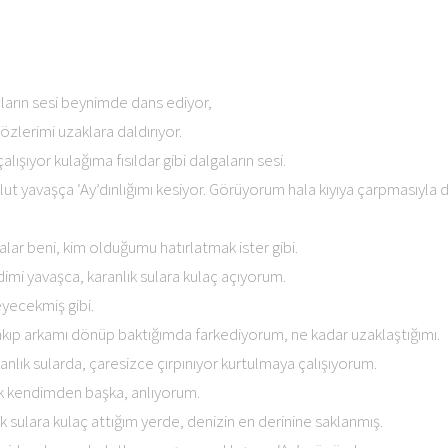
ların sesi beynimde dans ediyor,
gözlerimi uzaklara daldırıyor.
lışıyor kulağıma fısıldar gibi dalgaların sesi.
t yavaşça ‘Ay’dınlığımı kesiyor. Görüyorum hala kıyıya çarpmasıyla d
lar beni, kim olduğumu hatırlatmak ister gibi.
imi yavaşca, karanlık sulara kulaç açıyorum.
yecekmiş gibi.
akıp arkamı dönüp baktığımda farkediyorum, ne kadar uzaklaştığımı.
lık sularda, çaresizce çırpınıyor kurtulmaya çalışıyorum.
 kendimden başka, anlıyorum.
 sulara kulaç attığım yerde, denizin en derinine saklanmış.