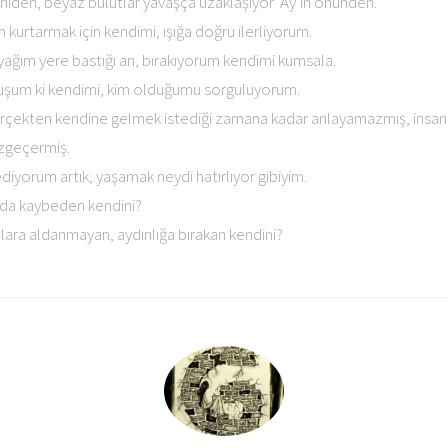
aniden, beyaz bulutlar yavaşça uzaklaşıyor ‘Ay’ın önünden.
m kurtarmak için kendimi, ışığa doğru ilerliyorum.
ayağım yere bastığı an, bırakıyorum kendimi kumsala.
şum ki kendimi, kim olduğumu sorguluyorum.
rçekten kendine gelmek istediği zamana kadar anlayamazmış, insan
zgeçermiş.
yorum artık, yaşamak neydi hatırlıyor gibiyim.
rda kaybeden kendini?
lara aldanmayan, aydınlığa bırakan kendini?