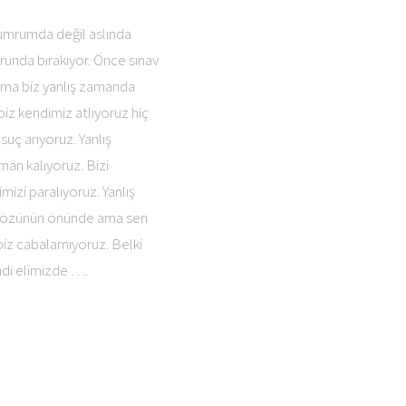
 umrumda değil aslında
orunda bırakıyor. Önce sınav
 ama biz yanlış zamanda
biz kendimiz atlıyoruz hiç
uç arıyoruz. Yanlış
man kalıyoruz. Bizi
imizi paralıyoruz. Yanlış
şk gözünün önünde ama sen
biz cabalamıyoruz. Belki
ndi elimizde ….