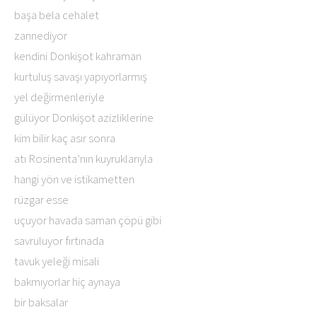
başa bela cehalet
zannediyor
kendini Donkişot kahraman
kurtuluş savaşı yapıyorlarmış
yel değirmenleriyle
gülüyor Donkişot azizliklerine
kim bilir kaç asır sonra
atı Rosinenta’nın kuyruklarıyla
hangi yön ve istikametten
rüzgar esse
uçuyor havada saman çöpü gibi
savruluyor fırtınada
tavuk yeleği misali
bakmıyorlar hiç aynaya
bir baksalar