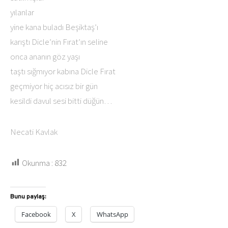
yılanlar
yine kana buladı Beşiktaş’ı
karıştı Dicle’nin Fırat’ın seline
onca ananın göz yaşı
taştı sığmıyor kabına Dicle Fırat
geçmiyor hiç acısız bir gün
kesildi davul sesi bitti düğün…
Necati Kavlak
Okunma :
832
Bunu paylaş:
Facebook
X
WhatsApp