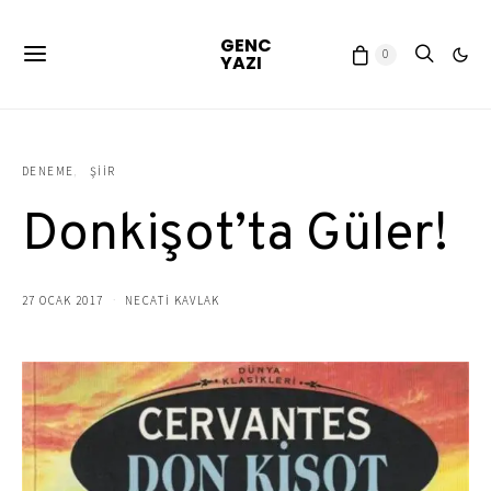
GENC
0
YAZI
DENEME
ŞIIR
Donkişot’ta Güler!
27 OCAK 2017
NECATİ KAVLAK