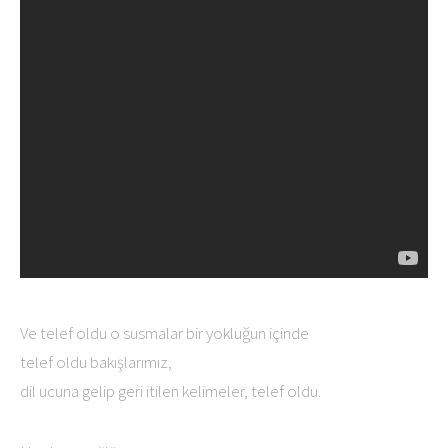
Ve telef oldu o susmalar bir yokluğun içinde
telef oldu bakışlarımız,
dil ucuna gelip geri itilen kelimeler, telef oldu.