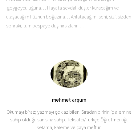
goygoyculuğuna… Hayata sevdalı düşler kuracağım ve
ulaşacağım hüznün boğazına… Anlatacağım, seni, sizi, sizden
sonraki, tüm pespaye düş hırsızlarını…
mehmet argum
Okumayı biraz; yazmayı çok az bilen. Sıradan birinin iç alemine
sahip olduğu sanısına sahip. Tekstilci/Türkçe Öğretmenliği.
Kelama, kaleme ve çaya meftun.