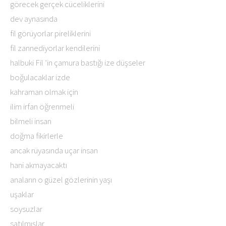
görecek gerçek cüceliklerini
dev aynasında
fil görüyorlar pireliklerini
fil zannediyorlar kendilerini
halbuki Fil ’in çamura bastığı ize düşseler
boğulacaklar izde
kahraman olmak için
ilim irfan öğrenmeli
bilmeli insan
doğma fikirlerle
ancak rüyasında uçar insan
hani akmayacaktı
anaların o güzel gözlerinin yaşı
uşaklar
soysuzlar
satılmışlar