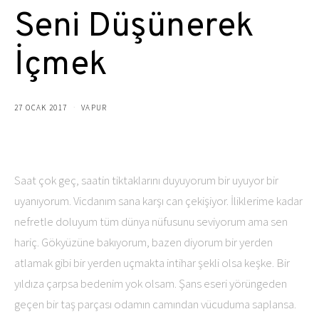
Seni Düşünerek
İçmek
27 OCAK 2017
VAPUR
Saat çok geç, saatin tiktaklarını duyuyorum bir uyuyor bir
uyanıyorum. Vicdanım sana karşı can çekişiyor. İliklerime kadar
nefretle doluyum tüm dünya nüfusunu seviyorum ama sen
hariç. Gökyüzüne bakıyorum, bazen diyorum bir yerden
atlamak gibi bir yerden uçmakta intihar şekli olsa keşke. Bir
yıldıza çarpsa bedenim yok olsam. Şans eseri yörüngeden
geçen bir taş parçası odamın camından vücuduma saplansa.