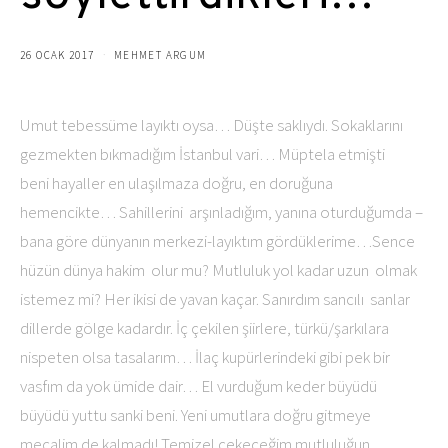
26 OCAK 2017
MEHMET ARGUM
Umut tebessüme layıktı oysa… Düşte saklıydı. Sokaklarını
gezmekten bıkmadığım İstanbul vari… Müptela etmişti
beni hayaller en ulaşılmaza doğru, en doruğuna
hemencikte… Sahillerini arşınladığım, yanına oturduğumda –
bana göre dünyanın merkezi-layıktım gördüklerime…Sence
hüzün dünya hakim olur mu? Mutluluk yol kadar uzun olmak
istemez mi? Her ikisi de yavan kaçar. Sanırdım sancılı sanlar
dillerde gölge kadardır. İç çekilen şiirlere, türkü/şarkılara
nispeten olsa tasalarım… İlaç kupürlerindeki gibi pek bir
vasfım da yok ümide dair… El vurduğum keder büyüdü
büyüdü yuttu sanki beni. Yeni umutlara doğru gitmeye
mecalim de kalmadı! Temizel çekeceğim mutluluğun