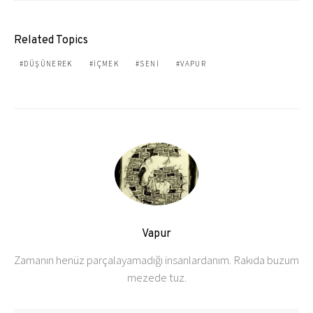
Related Topics
DÜŞÜNEREK
IÇMEK
SENI
VAPUR
Vapur
Zamanın henüz parçalayamadığı insanlardanım. Rakıda buzum
mezede tuz.