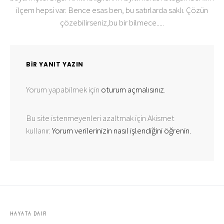
ilçem hepsi var. Bence esas ben, bu satırlarda saklı. Çözün
çözebilirseniz,bu bir bilmece.....
BIR YANIT YAZIN
Yorum yapabilmek için
oturum açmalısınız
.
Bu site istenmeyenleri azaltmak için Akismet
kullanır.
Yorum verilerinizin nasıl işlendiğini öğrenin.
HAYATA DAIR