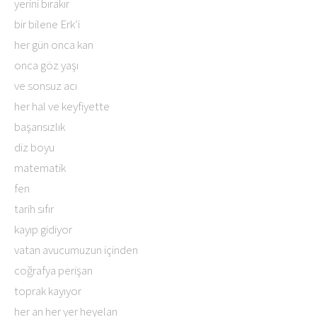
yerini bırakır
bir bilene Erk’i
her gün onca kan
onca göz yaşı
ve sonsuz acı
her hal ve keyfiyette
başarısızlık
diz boyu
matematik
fen
tarih sıfır
kayıp gidiyor
vatan avucumuzun içinden
coğrafya perişan
toprak kayıyor
her an her yer heyelan