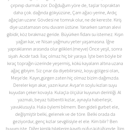
çırpınıp durmak zor. Doğduğum yöre de, taşlar topraktan
daha çok. dağında gökyüzüne, Çam ağacı yerine, Ardıç
ağaçları uzanır. Gövdesi ne tomruk olur, ne de kereste. Kiriş
diye uzatamasın onu duvarın üstüne. Yanarken saman alevi
gibidir, köz bırakmaz geride. Büyürken fidanı su istemez. Kışın
yağan kar, ve Nisan yağmuru yeter yaşamasına. İğne
yapraklarının arasında olur gılikleri.(meyve) Önce yeşil, sonra
siyah. Acıdır tadı. İlaç olmaz hiç bir yaraya. İşte ben böyle bir
kıraç toprağın üzerinde yeşermiş, kökü kayaların altına uzana
ağaç gibiyim. Siz çınar da diyebilirsiniz, koyu gölgesi olan,
Meşe'de. Kayın,gürgen zaten hiç olmaz bizim dağımızda.
Dereler kışın akar, yazın kurur. Avşar'ın soylu kızları suyu
kuyudan çeker kovayla. Kulaçla ölçülür kuyunun derinliği. Al
yazmalı, beyaz tülbentli kızlar, aynayla haberleşir,
yavuklusuyla. Hala öylemi bilmem. Ben gideli gurbet ele,
değişmiştir belki, gelenek ve de töre. Belki orada da
geziyordur, genç kızlar sevgilisiyle el ele. Kim bilir? Ben
buyum işte. Diğer kimlik bilgilerim kayıtlı nüfus kütüğümde. İlim