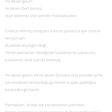
He desen gülüm,
he desen Dert demez,
diyar dinlemez izini sürerdim fısıldayışlarının.
Evvelce verilmiş cevaplara Hala ve şuursuzca aynı soruları
soruyorsam
Bu benim arsızlığım değil,
Terleri anlında her silindiğinde tazelenen bir yabancının,
paslanmaz ve kir tutmaz bekleyişi
He desen gülüm, bir he desen Dünyamı orta yerinden yırtar,
içini imsakların doldurduğu gözlerinin o siyah aydınlığına
bastırırdım gözlerimi
Parmakların, İncelip dar zamanlarımın üzerinden,
Dakika aralıklıklarıyla bekleyişlerime değiyor, göğsümde ki