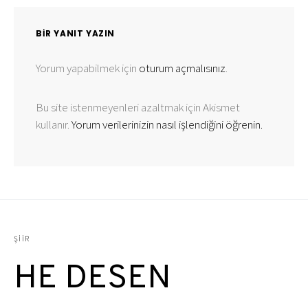
BIR YANIT YAZIN
Yorum yapabilmek için
oturum açmalısınız
.
Bu site istenmeyenleri azaltmak için Akismet
kullanır.
Yorum verilerinizin nasıl işlendiğini öğrenin.
ŞIIR
HE DESEN