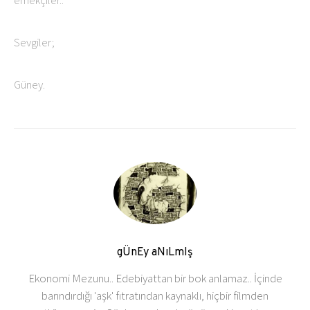
emekçiler..
Sevgiler;
Güney.
gÜnEy aNıLmIş
Ekonomi Mezunu.. Edebiyattan bir bok anlamaz.. İçinde
barındırdığı 'aşk' fıtratından kaynaklı, hiçbir filmden