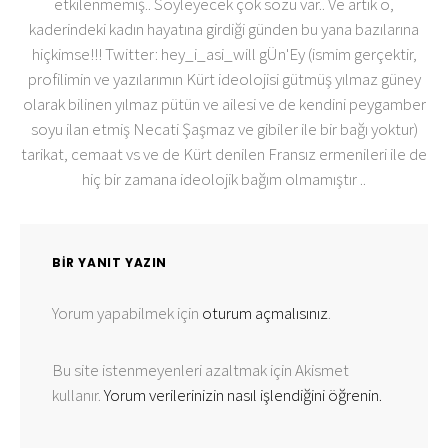
etkilenmemiş.. Söyleyecek çok sözü var.. Ve artık o,
kaderindeki kadın hayatına girdiği günden bu yana bazılarına
hiçkimse!!! Twitter: hey_i_asi_will gÜn'Ey (ismim gerçektir,
profilimin ve yazılarımın Kürt ideolojisi gütmüş yılmaz güney
olarak bilinen yılmaz pütün ve ailesi ve de kendini peygamber
soyu ilan etmiş Necati Şaşmaz ve gibiler ile bir bağı yoktur)
tarikat, cemaat vs ve de Kürt denilen Fransız ermenileri ile de
hiç bir zamana ideolojik bağım olmamıştır ..
BIR YANIT YAZIN
Yorum yapabilmek için
oturum açmalısınız
.
Bu site istenmeyenleri azaltmak için Akismet
kullanır.
Yorum verilerinizin nasıl işlendiğini öğrenin.