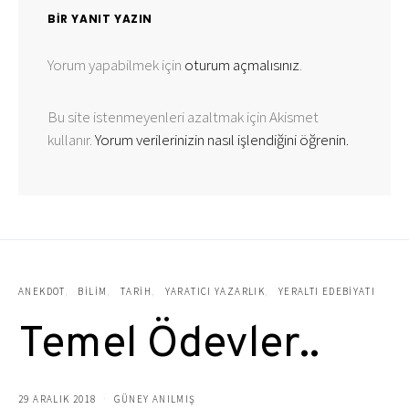
BIR YANIT YAZIN
Yorum yapabilmek için
oturum açmalısınız
.
Bu site istenmeyenleri azaltmak için Akismet
kullanır.
Yorum verilerinizin nasıl işlendiğini öğrenin.
ANEKDOT
BILIM
TARIH
YARATICI YAZARLIK
YERALTI EDEBIYATI
Temel Ödevler..
29 ARALIK 2018
GÜNEY ANILMIŞ