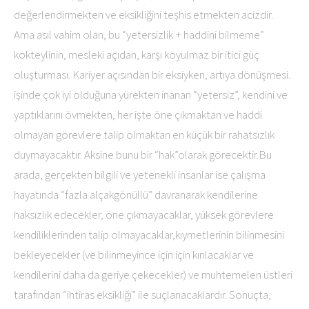
değerlendirmekten ve eksikliğini teşhis etmekten acizdir.
Ama asıl vahim olan, bu “yetersizlik + haddini bilmeme”
kokteylinin, mesleki açıdan, karşı koyulmaz bir itici güç
oluşturması. Kariyer açısından bir eksiyken, artıya dönüşmesi.
işinde çok iyi olduğuna yürekten inanan “yetersiz”, kendini ve
yaptıklarını övmekten, her işte öne çıkmaktan ve haddi
olmayan görevlere talip olmaktan en küçük bir rahatsızlık
duymayacaktır. Aksine bunu bir “hak”olarak görecektir.Bu
arada, gerçekten bilgili ve yetenekli insanlar ise çalışma
hayatında “fazla alçakgönüllü” davranarak kendilerine
haksızlık edecekler, öne çıkmayacaklar, yüksek görevlere
kendiliklerinden talip olmayacaklar,kıymetlerinin bilinmesini
bekleyecekler (ve bilinmeyince için için kırılacaklar ve
kendilerini daha da geriye çekecekler) ve muhtemelen üstleri
tarafından “ihtiras eksikliği” ile suçlanacaklardır. Sonuçta,