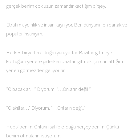
gerçek benim çok uzun zamandır kaçtığım birşey.
Etrafım aydınlık ve insan kaynıyor. Ben dünyanın en parlak ve
popüler insanıyım.
Herkes biryerlere doğru yürüyorlar. Bazıları gitmeye
kortuğum yerlere giderken bazıları gitmek için can attığım
yerleri görmezden geliyorlar.
“O bacaklar…” Diyorum. “…Onların değil.”
“O akıllar…” Diyorum. “…Onların değil.”
Hepsi benim. Onların sahip olduğu herşey benim. Çünkü
benim olmalarını istiyorum.