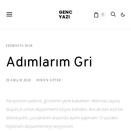
GENC
0
YAZI
EDEBIYATA DAIR
Adımlarım Gri
29 ARALIK 2018
KYRIEN SITTER
Yürüyorum sadece, gözlerim yere bakarken. Aklımda sayısız
düşünce onları düşünmemi istiyor benden. Ancak ben eşit bir
ebeveynim, çocuklarım arasında ayrım yapmam. O yüzden
hiçbirisini düşünmemeyi seçiyorum.