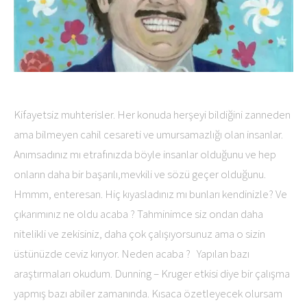
Kifayetsiz muhterisler. Her konuda herşeyi bildiğini zanneden
ama bilmeyen cahil cesareti ve umursamazlığı olan insanlar.
Anımsadınız mı etrafınızda böyle insanlar olduğunu ve hep
onların daha bir başarılı,mevkili ve sözü geçer olduğunu.
Hmmm, enteresan. Hiç kıyasladınız mı bunları kendinizle? Ve
çıkarımınız ne oldu acaba ? Tahminimce siz ondan daha
nitelikli ve zekisiniz, daha çok çalışıyorsunuz ama o sizin
üstünüzde ceviz kırıyor. Neden acaba ? Yapılan bazı
araştırmaları okudum. Dunning – Kruger etkisi diye bir çalışma
yapmış bazı abiler zamanında. Kısaca özetleyecek olursam