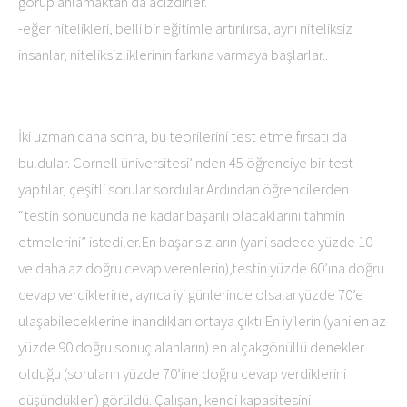
görüp anlamaktan da acizdirler.
-eğer nitelikleri, belli bir eğitimle artırılırsa, aynı niteliksiz
insanlar, niteliksizliklerinin farkına varmaya başlarlar..
İki uzman daha sonra, bu teorilerini test etme fırsatı da
buldular. Cornell üniversitesi’ nden 45 öğrenciye bir test
yaptılar, çeşitli sorular sordular.Ardından öğrencilerden
“testin sonucunda ne kadar başarılı olacaklarını tahmin
etmelerini” istediler.En başarısızların (yani sadece yüzde 10
ve daha az doğru cevap verenlerin),testin yüzde 60’ına doğru
cevap verdiklerine, ayrıca iyi günlerinde olsalaryüzde 70’e
ulaşabileceklerine inandıkları ortaya çıktı.En iyilerin (yani en az
yüzde 90 doğru sonuç alanların) en alçakgönüllü denekler
olduğu (soruların yüzde 70’ine doğru cevap verdiklerini
düşündükleri) görüldü. Çalışan, kendi kapasitesini