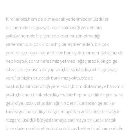
Kırdılar bizi,hem de olmayacak yerlerimizden,üzdüler
bizi,hem de hiç gözyaşımızın kalmadığı yerden,bizi
yaktılar,hem de hiç içimizde közümüzün olmadığı
yerlerden,bizi çok kırdılar,hiç birleştiremeden; biz çok
yorulduk,çünkü dinlenecek bir bank yoktu ömrümüzde,biz de
hep koştuk,sonra nefesimiz yetmedi,ağaç aradık,bir gölge
istedik,bize düşen bir yapraktı,biz su istedik,onlar; gözyaşı
verdiler,bizim oturacak bankımız yoktu,biz de
koştuk,kalbimizin attığı yere kadar,bizim dinlenmeye hakkımız
yoktu,biz hep üzülenlerdik,ama biz hep bekledik bir gün bank
gelir diye,uzak yollardan ağrının derinliklerinden gelen kar
tanesi gibi,bekledik,ama gelen,ağrıdan gelen bize bir soğuk
rüzgardı,üşüdük biz yaslanmaya,sarılmaya bir kucak aradık
bize düşen,soğuk ellerdi,oturduk çay bekledik,ağrının soğuğu