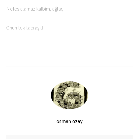
Nefes alamaz kalbim, ağlar,
Onun tek ilacı aşktır.
osman ozay