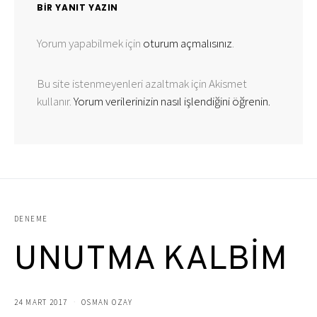
BIR YANIT YAZIN
Yorum yapabilmek için
oturum açmalısınız
.
Bu site istenmeyenleri azaltmak için Akismet
kullanır.
Yorum verilerinizin nasıl işlendiğini öğrenin.
DENEME
UNUTMA KALBİM
24 MART 2017
OSMAN OZAY