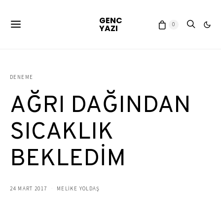
GENC
0
YAZI
DENEME
AĞRI DAĞINDAN
SICAKLIK
BEKLEDİM
24 MART 2017
MELİKE YOLDAŞ