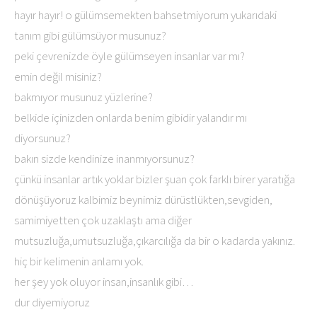
hayır hayır! o gülümsemekten bahsetmiyorum yukarıdaki
tanım gibi gülümsüyor musunuz?
peki çevrenizde öyle gülümseyen insanlar var mı?
emin değil misiniz?
bakmıyor musunuz yüzlerine?
belkide içinizden onlarda benim gibidir yalandır mı
diyorsunuz?
bakın sizde kendinize inanmıyorsunuz?
çünkü insanlar artık yoklar bizler şuan çok farklı birer yaratığa
dönüşüyoruz kalbimiz beynimiz dürüstlükten,sevgiden,
samimiyetten çok uzaklaştı ama diğer
mutsuzluğa,umutsuzluğa,çıkarcılığa da bir o kadarda yakınız.
hiç bir kelimenin anlamı yok.
her şey yok oluyor insan,insanlık gibi…
dur diyemiyoruz