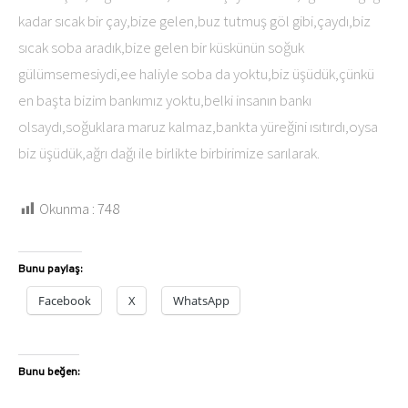
kadar sıcak bir çay,bize gelen,buz tutmuş göl gibi,çaydı,biz
sıcak soba aradık,bize gelen bir küskünün soğuk
gülümsemesiydi,ee haliyle soba da yoktu,biz üşüdük,çünkü
en başta bizim bankımız yoktu,belki insanın bankı
olsaydı,soğuklara maruz kalmaz,bankta yüreğini ısıtırdı,oysa
biz üşüdük,ağrı dağı ile birlikte birbirimize sarılarak.
Okunma :
748
Bunu paylaş:
Facebook
X
WhatsApp
Bunu beğen: