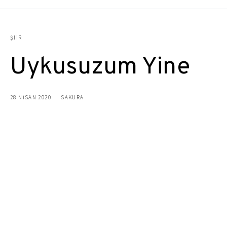
ŞIIR
Uykusuzum Yine
28 NISAN 2020
SAKURA
Uykusuzum bu gece
Yanık sigaram başucumda
Tozlu defterim
Ve ucu küt kara kalemim