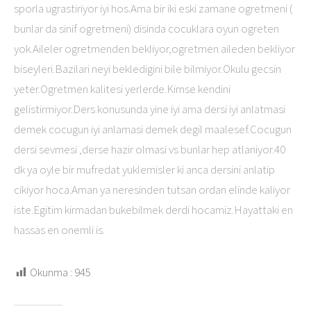
sporla ugrastiriyor iyi hos.Ama bir iki eski zamane ogretmeni (
bunlar da sinif ogretmeni) disinda cocuklara oyun ogreten
yok.Aileler ogretmenden bekliyor,ogretmen aileden bekliyor
biseyleri.Bazilari neyi bekledigini bile bilmiyor.Okulu gecsin
yeter.Ogretmen kalitesi yerlerde.Kimse kendini
gelistirmiyor.Ders konusunda yine iyi ama dersi iyi anlatmasi
demek cocugun iyi anlamasi demek degil maalesef.Cocugun
dersi sevmesi ,derse hazir olmasi vs bunlar hep atlaniyor.40
dk ya oyle bir mufredat yuklemisler ki anca dersini anlatip
cikiyor hoca.Aman ya neresinden tutsan ordan elinde kaliyor
iste.Egitim kirmadan bukebilmek derdi hocamiz.Hayattaki en
hassas en onemli is.
Okunma :
945