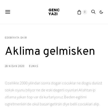
GENC
0
YAZI
EDEBIYATA DAIR
Aklima gelmisken
28 NISAN 2020
ELMAS
Ozellikle 2000 yilindan sonra dogan cocuklar ne dogru durust
sokak oyunu biliyor ne de eski degerli oyunlari.Allahtan ip
atlama yakan top var da kurtariyoruz.Beden egitimi
ogretmenleri de okul basari getirsin diye belli cocuklari alip