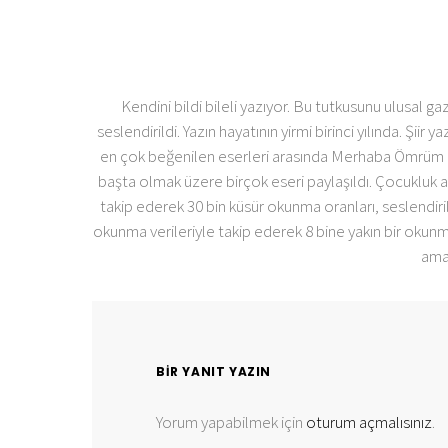
Kendini bildi bileli yazıyor. Bu tutkusunu ulusal ga
seslendirildi. Yazın hayatının yirmi birinci yılında. Ş
en çok beğenilen eserleri arasında Merhaba Ömrüm baş
başta olmak üzere birçok eseri paylaşıldı. Çocukluk a
takip ederek 30 bin küsür okunma oranları, seslendir
okunma verileriyle takip ederek 8 bine yakın bir okunm
ama
BIR YANIT YAZIN
Yorum yapabilmek için
oturum açmalısınız
.