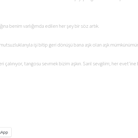
ına benim varlığımda edilen her şey bir söz artık.
 mutsuzluklarıyla işi bitip geri dönüşü bana aşk olan aşk mümkünü
ri çalınıyor, tangosu sevmek bizim aşkın. Sarıl sevgilim; her evet’in
sApp