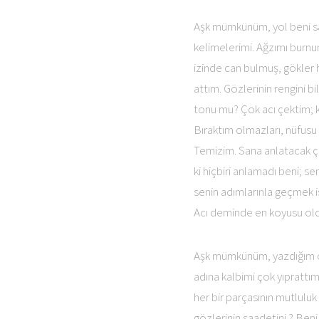
Aşk mümkünüm, yol beni san
kelimelerimi. Ağzımı burn
izinde can bulmuş, gökler h
attım. Gözlerinin rengini 
tonu mu? Çok acı çektim; k
Bıraktım olmazları, nüfusu
Temizim. Sana anlatacak ç
ki hiçbiri anlamadı beni; s
senin adımlarınla geçmek i
Acı deminde en koyusu old
Aşk mümkünüm, yazdığım o 
adına kalbimi çok yıprattı
her bir parçasının mutluluk
gözlerinin saadetini ? Beni