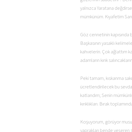
yalnızca Yaratana değdirse d
mümkünüm. Kıyafetim San
Göz cennetinin kapısında b
Başkasının yasaklı kelimel
kahvelerin. Çok ağlattım k
adamların kırık salıncaklar
Peki tamam, kıskanma sakın.
ücretlendirilecek bu sevda
katlandım; Senin mümkünlü
kırıklıkları. Bırak toplamı
Koşuyorum, görüyor musun? 
yaprakları bende yeşeren s