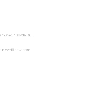
mün mümkün sevdalısı…
e bin evetli sevdanım…