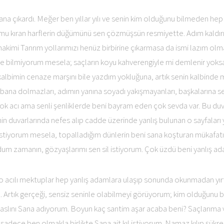
a çıkardı. Meğer ben yıllar yılı ve senin kim olduğunu bilmeden hep
umu kıran harflerin düğümünü sen çözmüşsün resmiyette. Adım kaldır
akimi Tanrım yollarımızı henüz birbirine çıkarmasa da ismi lazım olma
bile bilmiyorum mesela; saçların koyu kahverengiyle mi demlenir yoksa
albimin cenaze marşını bile yazdım yokluğuna, artık senin kalbinde 
 bana dolmazları, adımın yanına soyadı yakışmayanları, başkalarına 
ok acı ama senli şenliklerde beni bayram eden çok sevda var. Bu du
enin duvarlarında nefes alıp cadde üzerinde yanlış bulunan o sayfaları
stiyorum mesela, topalladığım dünlerin beni sana koşturan mükafatı 
um zamanın, gözyaşlarımı sen sil istiyorum. Çok üzdü beni yanlış 
acılı mektuplar hep yanlış adamlara ulaşıp sonunda okunmadan yırt
m. Artık gerçeği, sensiz seninle olabilmeyi görüyorum; kim olduğunu b
 aslını Sana adıyorum. Boyun kaç santim aşar acaba beni? Saçlarıma vu
 sadece ben olmakla birlikte Sana ait kıl istiyorum. Namaz kılıp şükr