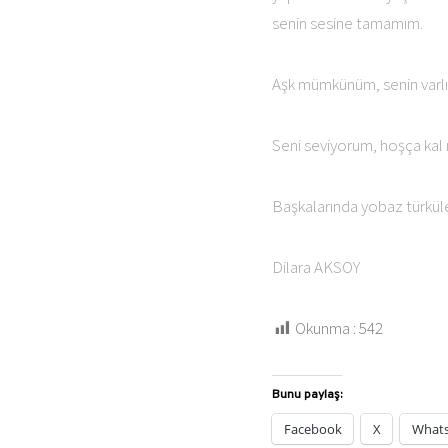
senin sesine tamamım.
Aşk mümkünüm, senin varlığ
Seni seviyorum, hoşça kal
Başkalarında yobaz türküle
Dilara AKSOY
Okunma :
542
Bunu paylaş:
Facebook
X
What