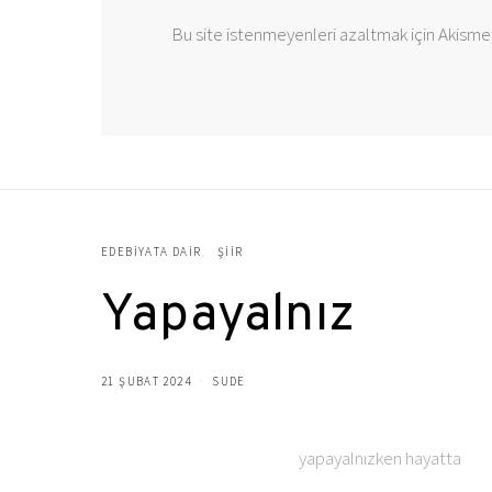
Bu site istenmeyenleri azaltmak için Akismet
EDEBIYATA DAIR
ŞIIR
Yapayalnız
21 ŞUBAT 2024
SUDE
yapayalnızken hayatta