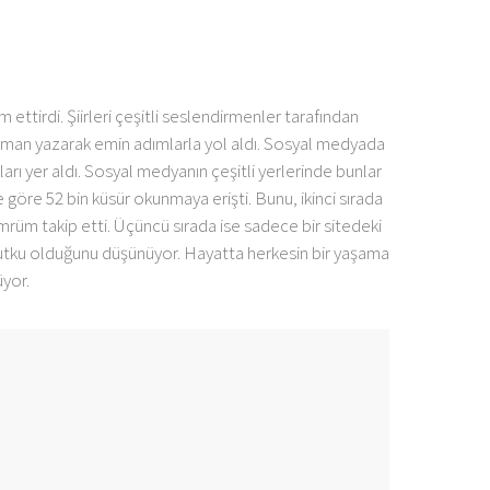
 ettirdi. Şiirleri çeşitli seslendirmenler tarafından
ir roman yazarak emin adımlarla yol aldı. Sosyal medyada
ı yer aldı. Sosyal medyanın çeşitli yerlerinde bunlar
göre 52 bin küsür okunmaya erişti. Bunu, ikinci sırada
rüm takip etti. Üçüncü sırada ise sadece bir sitedeki
r tutku olduğunu düşünüyor. Hayatta herkesin bir yaşama
yor.