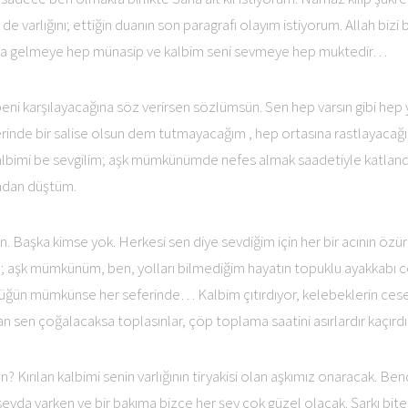
e varlığını; ettiğin duanın son paragrafı olayım istiyorum. Allah bizi 
a gelmeye hep münasip ve kalbim seni sevmeye hep muktedir…
eni karşılayacağına söz verirsen sözlümsün. Sen hep varsın gibi hep y
erinde bir salise olsun dem tutmayacağım , hep ortasına rastlayacağı
albimi be sevgilim; aşk mümkünümde nefes almak saadetiyle katlandı
ından düştüm.
 Başka kimse yok. Herkesi sen diye sevdiğim için her bir acının özür
; aşk mümkünüm, ben, yolları bilmediğim hayatın topuklu ayakkabı ce
ğün mümkünse her seferinde… Kalbim çıtırdıyor, kelebeklerin ceset
ndan sen çoğalacaksa toplasınlar, çöp toplama saatini asırlardır kaçırd
Kırılan kalbimi senin varlığının tiryakisi olan aşkımız onaracak. Ben
evda varken ve bir bakıma bizce her şey çok güzel olacak. Şarkı biter