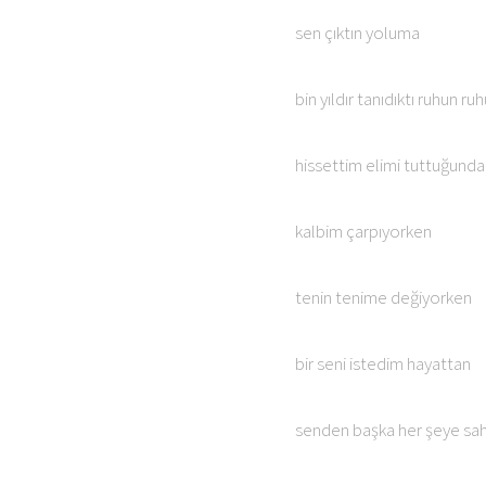
sen çıktın yoluma
bin yıldır tanıdıktı ruhun r
hissettim elimi tuttuğunda
kalbim çarpıyorken
tenin tenime değiyorken
bir seni istedim hayattan
senden başka her şeye sa