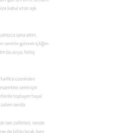
bize kabul etsin aşk
alnızca sana aitim.
m seninle gülerek içtiğim
m bu acıya. Yanlış
 tarifesi üzerinden
saretine senin için
lerini topluyor hayal
ı zaten sevda.
de sen zaferleri, sende
se de bitsin bırak, ben