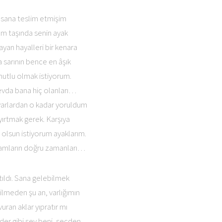
 sana teslim etmişim
ım taşında senin ayak
yan hayalleri bir kenara
 sarının bence en âşık
mutlu olmak istiyorum.
sevda bana hiç olanları…
varlardan o kadar yoruldum
 yırtmak gerek. Karşıya
olsun istiyorum ayaklarım.
adamların doğru zamanları…
ıldı. Sana gelebilmek
ilmeden şu an, varlığımın
ran aklar yıpratır mı
eder gibi sev beni, secden