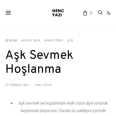
GENC
0
YAZI
DENEME
HAYATA DAIR
HIKAYE ÖYKÜ
ŞIIR
Aşk Sevmek
Hoşlanma
13 TEMMUZ 2017
TAHA UZUN
Aşk sevmek ve hoşlanmak nedir sizce diye sorarak
başlamak istiyorum. Cevabı az saklayın içinizde