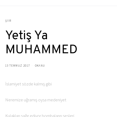
ŞIIR
Yetiş Ya
MUHAMMED
13 TEMMUZ 2017
OKANU
İslamiyet sözde kalmış gibi
Neremize uğramış oysa medeniyet
Kulakları sağır ediyor bombaların sesleri