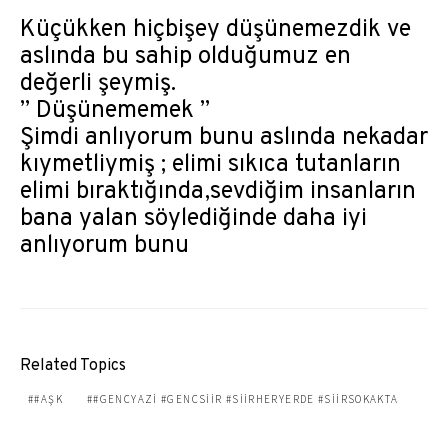
Küçükken hiçbişey düşünemezdik ve
aslında bu sahip olduğumuz en
değerli şeymiş.
” Düşünememek ”
Şimdi anlıyorum bunu aslında nekadar
kıymetliymiş ; elimi sıkıca tutanların
elimi bıraktığında,sevdiğim insanların
bana yalan söylediğinde daha iyi
anlıyorum bunu
Related Topics
#AŞK
#GENCYAZI #GENCSIIR #SIIRHERYERDE #SIIRSOKAKTA