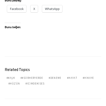
Bunu paylaş:
Facebook
X
WhatsApp
Bunu beğen:
Related Topics
#AŞK
#SIIRHERYERDE
DENEME
HAYAT
HIKAYE
HÜZÜN
ICIMDEKISES