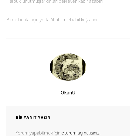
Halbuki unutmuşlar onları bekleyen kabir azabını
Birde bunlar için yolla Allah’ım ebabil kuşlarını.
OkanU
BIR YANIT YAZIN
Yorum yapabilmek için
oturum açmalısınız
.